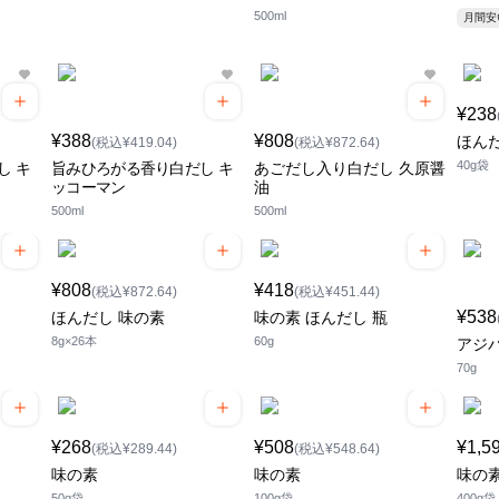
500ml
月間
¥238
¥388
¥808
ほん
(税込¥419.04)
(税込¥872.64)
40g袋
し キ
旨みひろがる香り白だし キ
あごだし入り白だし 久原醤
ッコーマン
油
500ml
500ml
¥808
¥418
(税込¥872.64)
(税込¥451.44)
¥538
ほんだし 味の素
味の素 ほんだし 瓶
8g×26本
60g
アジ
70g
¥268
¥508
¥1,5
(税込¥289.44)
(税込¥548.64)
味の素
味の素
味の
50g袋
100g袋
400g袋