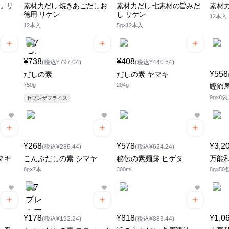
し リ
素材力だし 焼きあごだしお
素材力だし 七素材の旨みだ
素材
徳用 リケン
し リケン
12本入
12本入
5g×12本入
¥738
¥408
(税込¥797.04)
(税込¥440.64)
¥558
だしの素
だしの素 ヤマキ
750g
204g
鰹節
9g×8
セブンザプライス
¥268
¥578
¥3,2
(税込¥289.44)
(税込¥624.24)
マキ
こんぶだしの素 シマヤ
秘伝の素麺露 ヒゲタ
万能
8g×7本
300ml
8g×50
¥178
¥818
¥1,0
(税込¥192.24)
(税込¥883.44)