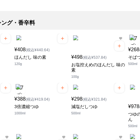
シング・香辛料
¥408
¥268
(税込¥440.64)
¥498
ほんだし 味の素
そば
(税込¥537.84)
120g
500ml
お塩控えめのほんだし 味の
素
100g
¥388
¥298
(税込¥419.04)
(税込¥321.84)
¥978
3倍濃縮つゆ
減塩だしつゆ
1000ml
500ml
つゆの
ん
500ml