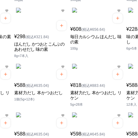
¥608
¥228
(税込¥656.64)
¥298
味の素
毎日カルシウム ほんだし 味
味の
(税込¥321.84)
の素
し
ほんだし かつおとこんぶの
100g
6g×5本
あわせだし 味の素
8g×7本入
¥588
¥818
¥588
(税込¥635.04)
(税込¥883.44)
し リ
素材力だし 本かつおだし
素材力だし 本かつおだし リ
素材力
ケン
ケン
1個(5g×12本)
5g×28本
12本入
¥588
¥598
¥588
(税込¥635.04)
(税込¥645.84)