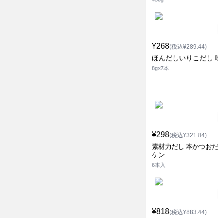
¥268
(税込¥289.44)
ほんだしいりこだし 
8g×7本
¥298
(税込¥321.84)
素材力だし 本かつおだ
ケン
6本入
¥818
(税込¥883.44)