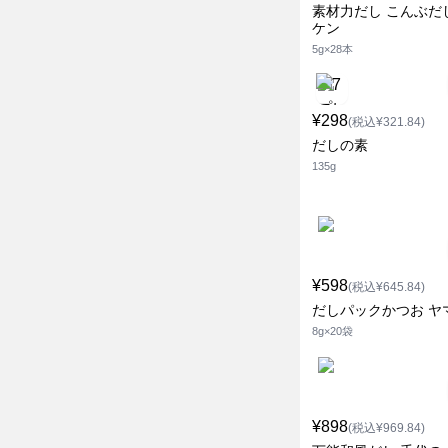
素材力だし こんぶだ
ケン
5g×28本
¥298
(税込¥321.84)
だしの素
135g
¥598
(税込¥645.84)
だしパックかつお ヤ
8g×20袋
¥898
(税込¥969.84)