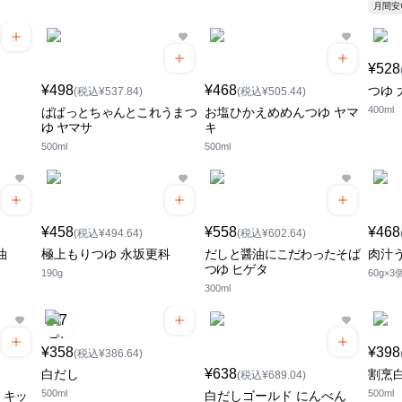
月間
¥528
¥498
¥468
つゆ 
(税込¥537.84)
(税込¥505.44)
400ml
ぱぱっとちゃんとこれうまつ
お塩ひかえめめんつゆ ヤマ
ゆ ヤマサ
キ
500ml
500ml
¥458
¥558
¥468
(税込¥494.64)
(税込¥602.64)
油
極上もりつゆ 永坂更科
だしと醤油にこだわったそば
肉汁
つゆ ヒゲタ
190g
60g×3
300ml
¥358
¥398
(税込¥386.64)
¥638
白だし
割烹
(税込¥689.04)
500ml
500ml
 キッ
白だしゴールド にんべん