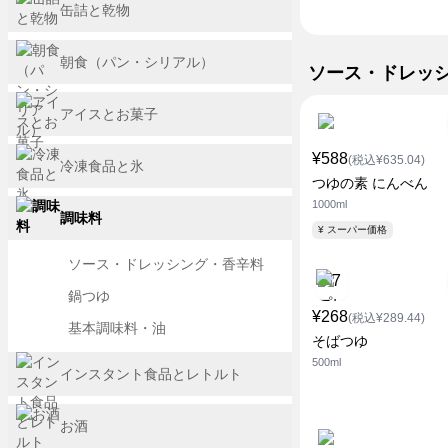
缶詰と乾物
朝食（パン・シリアル）
ソース・ドレッ
アイスとお菓子
¥588
(税込¥635.04)
冷凍食品と氷
つゆの素 にんべん
1000ml
調味料
¥ スーパー価格
ソース・ドレッシング・香辛料
鍋つゆ
¥268
(税込¥289.44)
基本調味料・油
そばつゆ
500ml
インスタント食品とレトルト
お酒