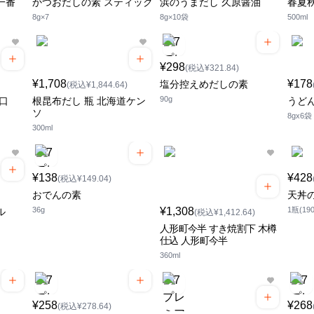
一番
かつおだしの素 スティック
浜のうまだし 久原醤油
春夏
8g×7
8g×10袋
500ml
¥298
(税込¥321.84)
¥1,708
¥178
塩分控えめだしの素
(税込¥1,844.64)
90g
口
根昆布だし 瓶 北海道ケン
うど
ソ
8gx6袋
300ml
¥138
¥428
(税込¥149.04)
おでんの素
天丼
36g
¥1,308
1瓶(190
ル
(税込¥1,412.64)
人形町今半 すき焼割下 木樽
仕込 人形町今半
360ml
¥258
¥268
(税込¥278.64)