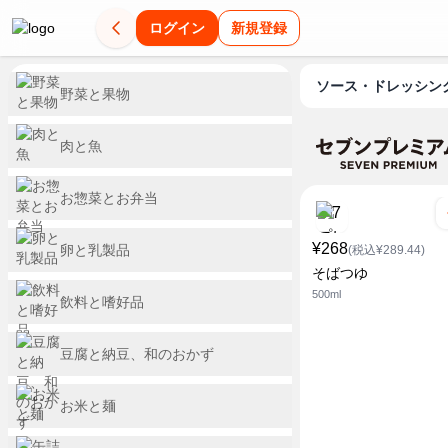
ログイン
新規登録
ソース・ドレッシン
野菜と果物
肉と魚
お惣菜とお弁当
¥268
卵と乳製品
(税込¥289.44)
そばつゆ
500ml
飲料と嗜好品
豆腐と納豆、和のおかず
お米と麺