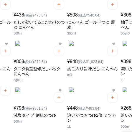
¥438
¥508
¥308
(税込¥473.04)
(税込¥548.64)
ゴール
だしが効いてるこだわりのつ
にんべん ゴールドつゆ 蕎
柚子
ゆ にんべん
麦
べん
500ml
300ml
50g×3
¥808
¥948
¥398
(税込¥872.64)
(税込¥1,023.84)
 にん
タニタ食堂監修だしパック
あご入り旨味だし にんべん
濃い
にんべん
ン
8袋
8g×10
1L
¥798
¥448
¥268
(税込¥861.84)
(税込¥483.84)
減塩タイプ 創味のつゆ
追いがつおつゆ2倍 ミツカ
追い
ン
ン
500ml
1L
500ml