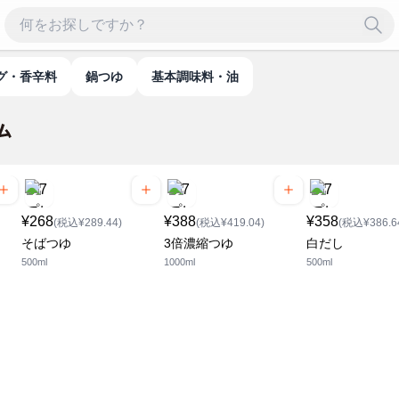
グ・香辛料
鍋つゆ
基本調味料・油
¥268
¥388
¥358
(税込¥289.44)
(税込¥419.04)
(税込¥386.6
そばつゆ
3倍濃縮つゆ
白だし
500ml
1000ml
500ml