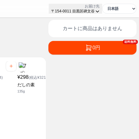
お届け先
〒154-0011 目黒区碑文谷
カートに商品はありません
送料無料
0円
¥298
¥738
4)
(税込¥321.84)
(税込¥797.04)
¥178
だしの素
だしの素
(税込¥1
135g
750g
かつおだし
ク
セブンザプライス
8g×7