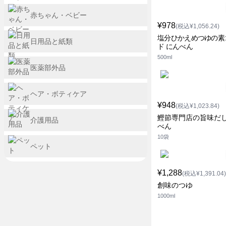
赤ちゃん・ベビー
¥978
(税込¥1,056.24)
塩分ひかえめつゆの素
日用品と紙類
ド にんべん
500ml
医薬部外品
ヘア・ボティケア
¥948
(税込¥1,023.84)
鰹節専門店の旨味だし
介護用品
べん
10袋
ペット
¥1,288
(税込¥1,391.04)
創味のつゆ
1000ml