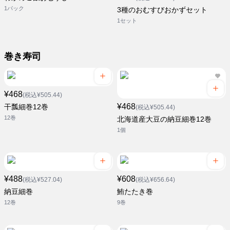
1パック
3種のおむすびおかずセット
1セット
巻き寿司
¥468
(税込¥505.44)
¥468
干瓢細巻12巻
(税込¥505.44)
12巻
北海道産大豆の納豆細巻12巻
1個
¥488
¥608
(税込¥527.04)
(税込¥656.64)
納豆細巻
鮪たたき巻
12巻
9巻