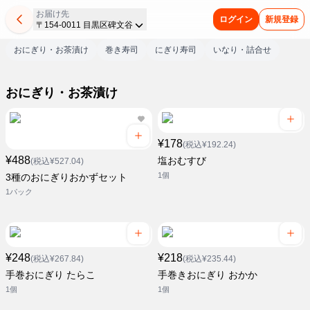
お届け先
ログイン
新規登録
〒154-0011 目黒区碑文谷
おにぎり・お茶漬け
巻き寿司
にぎり寿司
いなり・詰合せ
おにぎり・お茶漬け
¥178
(税込¥192.24)
¥488
塩おむすび
(税込¥527.04)
1個
3種のおにぎりおかずセット
1パック
¥248
¥218
(税込¥267.84)
(税込¥235.44)
手巻おにぎり たらこ
手巻きおにぎり おかか
1個
1個