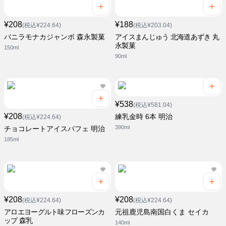
¥208
¥188
(税込¥224.64)
(税込¥203.04)
バニラモナカジャンボ 森永製菓
アイスまんじゅう 北海道あずき 丸
永製菓
150ml
90ml
¥538
(税込¥581.04)
¥208
練乳金時 6本 明治
(税込¥224.64)
390ml
チョコレートアイスパフェ 明治
185ml
¥208
¥208
(税込¥224.64)
(税込¥224.64)
アロエヨーグルト味フローズンカ
元祖鹿児島南国白くま セイカ
ップ 森乳
140ml