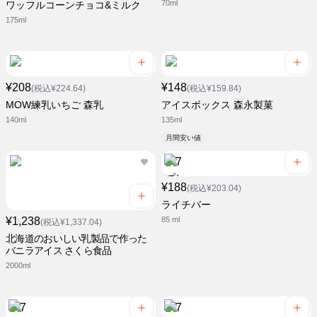
70ml
ワッフルコーンチョコ&ミルク
175ml
¥208
¥148
(税込¥224.64)
(税込¥159.84)
MOW練乳いちご 森乳
アイスボックス 森永製菓
140ml
135ml
月間安い値
¥188
(税込¥203.04)
ライチバー
¥1,238
85 ml
(税込¥1,337.04)
北海道のおいしい乳製品で作った
バニラアイス さくら食品
2000ml