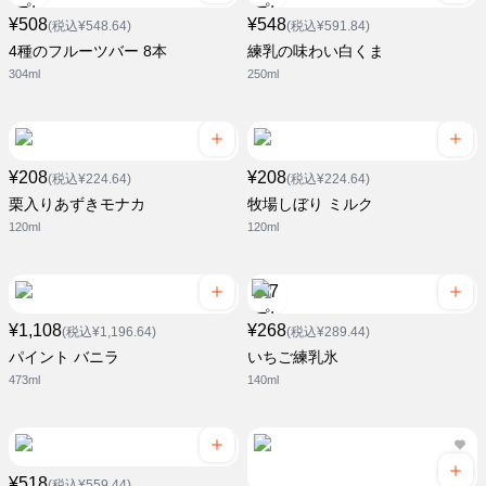
¥508
¥548
(税込¥548.64)
(税込¥591.84)
4種のフルーツバー 8本
練乳の味わい白くま
304ml
250ml
¥208
¥208
(税込¥224.64)
(税込¥224.64)
栗入りあずきモナカ
牧場しぼり ミルク
120ml
120ml
¥1,108
¥268
(税込¥1,196.64)
(税込¥289.44)
パイント バニラ
いちご練乳氷
473ml
140ml
¥518
(税込¥559.44)