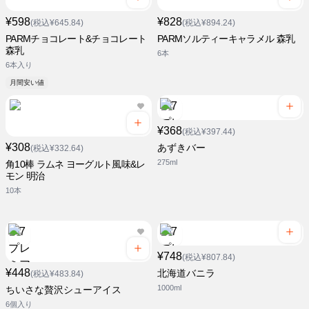
¥598
¥828
(税込¥645.84)
(税込¥894.24)
PARMチョコレート&チョコレート
PARMソルティーキャラメル 森乳
森乳
6本
6本入り
月間安い値
¥368
(税込¥397.44)
¥308
あずきバー
(税込¥332.64)
275ml
角10棒 ラムネ ヨーグルト風味&レ
モン 明治
10本
¥748
(税込¥807.84)
¥448
北海道バニラ
(税込¥483.84)
1000ml
ちいさな贅沢シューアイス
6個入り