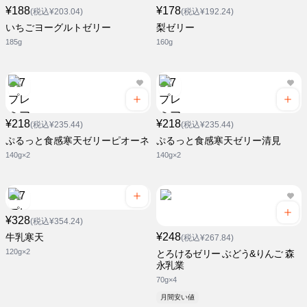
¥188
¥178
(税込¥203.04)
(税込¥192.24)
いちごヨーグルトゼリー
梨ゼリー
185g
160g
¥218
¥218
(税込¥235.44)
(税込¥235.44)
ぷるっと食感寒天ゼリーピオーネ
ぷるっと食感寒天ゼリー清見
140g×2
140g×2
¥328
(税込¥354.24)
¥248
牛乳寒天
(税込¥267.84)
120g×2
とろけるゼリー ぶどう&りんご 森
永乳業
70g×4
月間安い値