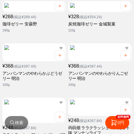
¥268
¥328
(税込¥289.44)
(税込¥354.24)
珈琲ゼリー 安曇野
炭焼珈琲ゼリー 金城製菓
190g
110g
¥368
¥368
(税込¥397.44)
(税込¥397.44)
アンパンマンのやわらかぶどうゼ
アンパンマンのやわらかりんごゼ
リー 明治
リー 明治
100g
100g
送料無料
¥248
(税込¥267.84)
検索
0円
¥248
蒟蒻畑 ララクラッシュ マスカット
(税込¥267.84)
味 マンナンライフ