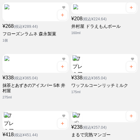
¥208
(税込¥224.64)
¥268
井村屋 ドラえもんボール
(税込¥289.44)
160ml
フローズンラムネ 森永製菓
1個
¥338
¥338
(税込¥365.04)
(税込¥365.04)
抹茶とあずきのアイスバー 5本 井
ワッフルコーンリッチミルク
村屋
175ml
275ml
¥238
(税込¥257.04)
¥418
まるで完熟マンゴー
(税込¥451.44)