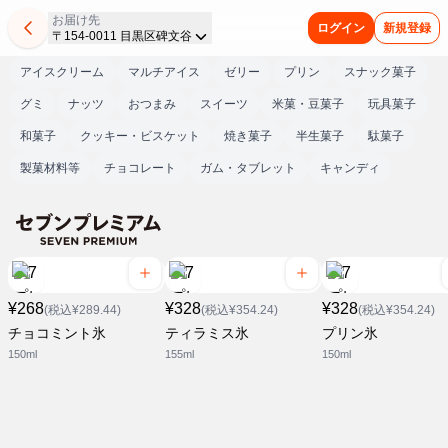
お届け先
ログイン
新規登録
〒154-0011 目黒区碑文谷
アイスクリーム
マルチアイス
ゼリー
プリン
スナック菓子
グミ
ナッツ
おつまみ
スイーツ
米菓・豆菓子
玩具菓子
和菓子
クッキー・ビスケット
焼き菓子
半生菓子
駄菓子
製菓材料等
チョコレート
ガム・タブレット
キャンディ
¥268
¥328
¥328
(税込¥289.44)
(税込¥354.24)
(税込¥354.24)
チョコミント氷
ティラミス氷
プリン氷
150ml
155ml
150ml