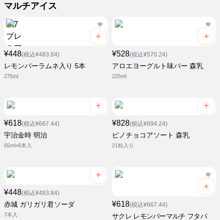
マルチアイス
¥448
¥528
(税込¥483.84)
(税込¥570.24)
レモンバーラムネ入り 5本
アロエヨーグルト味バー 森乳
275ml
225ml
¥618
¥828
(税込¥667.44)
(税込¥894.24)
宇治金時 明治
ピノチョコアソート 森乳
65ml×6本入
21粒入り
¥448
(税込¥483.84)
¥618
赤城 ガリガリ君ソーダ
(税込¥667.44)
7本入
サクレ レモンバーマルチ フタバ