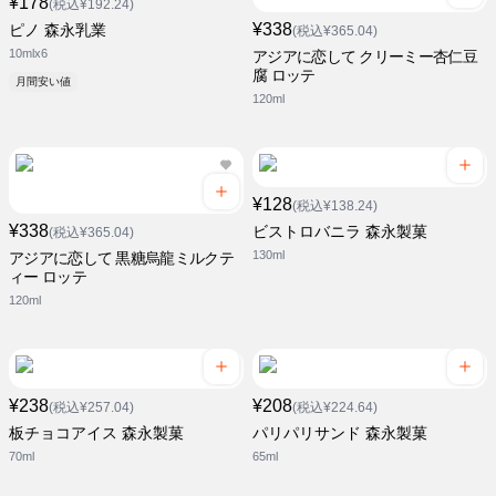
¥178
(税込¥192.24)
¥338
ピノ 森永乳業
(税込¥365.04)
10mlx6
アジアに恋して クリーミー杏仁豆
腐 ロッテ
月間安い値
120ml
¥128
(税込¥138.24)
¥338
ビストロバニラ 森永製菓
(税込¥365.04)
130ml
アジアに恋して 黒糖烏龍ミルクテ
ィー ロッテ
120ml
¥238
¥208
(税込¥257.04)
(税込¥224.64)
板チョコアイス 森永製菓
パリパリサンド 森永製菓
70ml
65ml