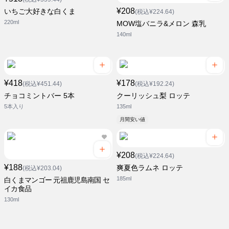
¥208
いちご大好きな白くま
(税込¥224.64)
220ml
MOW塩バニラ&メロン 森乳
140ml
¥418
¥178
(税込¥451.44)
(税込¥192.24)
チョコミントバー 5本
クーリッシュ梨 ロッテ
5本入り
135ml
月間安い値
¥208
(税込¥224.64)
¥188
爽夏色ラムネ ロッテ
(税込¥203.04)
185ml
白くまマンゴー 元祖鹿児島南国 セ
イカ食品
130ml