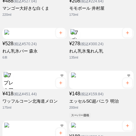
¥488
¥208
(税込¥527.04)
(税込¥224.64)
マンゴー大好きな白くま
モモボール 井村屋
220ml
170ml
¥528
¥278
(税込¥570.24)
(税込¥300.24)
れん乳氷バー 森永
れん乳氷鬼れん乳
6本
135ml
¥418
¥148
(税込¥451.44)
(税込¥159.84)
ワッフルコーン北海道メロン
エッセルSC超バニラ 明治
175ml
200ml
スーパー価格