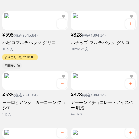
¥598
¥828
(税込¥645.84)
(税込¥894.24)
パピコマルチパック グリコ
パナップ マルチパック グリコ
10本入
94ml×6コ入
よりどり3点で5%OFF
月間安い値
¥538
¥828
(税込¥581.04)
(税込¥894.24)
ヨーロピアンシュガーコーン クラ
アーモンドチョコレートアイスバ
シエ
ー 明治
5個入
47mlx6