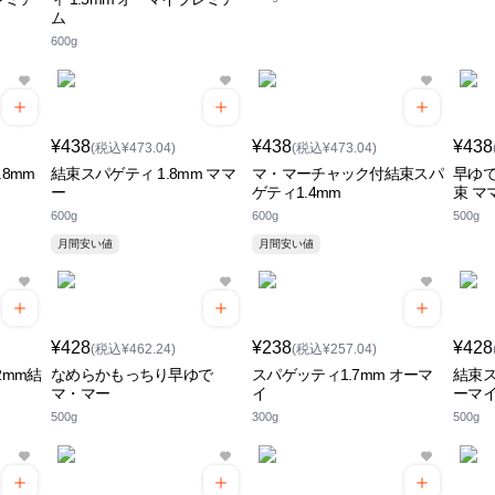
ム
600g
¥438
¥438
¥438
(税込¥473.04)
(税込¥473.04)
8mm
結束スパゲティ 1.8mm ママ
マ・マーチャック付結束スパ
早ゆで
ー
ゲティ1.4mm
束 マ
600g
600g
500g
月間安い値
月間安い値
¥428
¥238
¥428
(税込¥462.24)
(税込¥257.04)
2mm結
なめらかもっちり早ゆで
スパゲッティ1.7mm オーマ
結束ス
マ・マー
イ
ーマ
500g
300g
500g