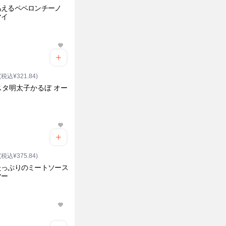
あえるペペロンチーノ
マイ
(税込¥321.84)
スタ明太子かるぼ オー
(税込¥375.84)
たっぷりのミートソース
マー