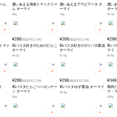
ーム
濃いあえる海老トマトクリー
濃いあえるアラビアータ オ
濃い
ム オーマイ
ーマイ
オー
80g
76g
49.2g
¥288
¥288
¥298
(税込¥311.04)
(税込¥311.04)
トマト
和パスタ好きのためのたらこ
和パスタ好きのガリバタ醤油
和パ
オーマイ
オーマイ
マイ
49.2g
52.6g
66.8g
¥288
¥298
¥348
(税込¥311.04)
(税込¥321.84)
イ
和パスタたらこペペロンチー
和パスタゆず醤油 オーマイ
果肉
ノ オーマイ
マ・
49.4g
56g
260g