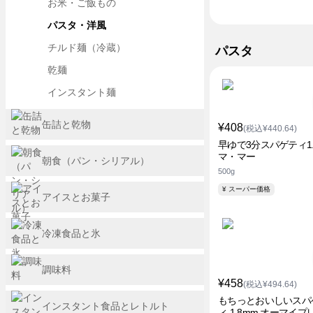
お米・ご飯もの
パスタ・洋風
チルド麺（冷蔵）
パスタ
乾麺
インスタント麺
缶詰と乾物
¥408
(税込¥440.64)
早ゆで3分スパゲティ1.
マ・マー
朝食（パン・シリアル）
500g
¥ スーパー価格
アイスとお菓子
冷凍食品と氷
調味料
¥458
(税込¥494.64)
もちっとおいしいスパ
インスタント食品とレトルト
ィ 1.8mm オーマイプ