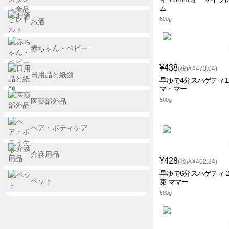
ム
600g
お酒
赤ちゃん・ベビー
¥438
(税込¥473.04)
日用品と紙類
早ゆで4分スパゲティ1.
マ・マー
500g
医薬部外品
ヘア・ボティケア
介護用品
¥428
(税込¥462.24)
早ゆで6分スパゲティ 
ペット
束 ママー
500g