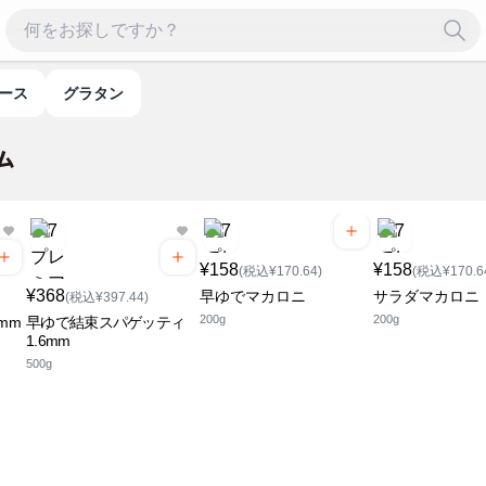
ソース
グラタン
¥158
¥158
(税込¥170.64)
(税込¥170.6
¥368
早ゆでマカロニ
サラダマカロニ
(税込¥397.44)
200g
200g
mm
早ゆで結束スパゲッティ
1.6mm
500g