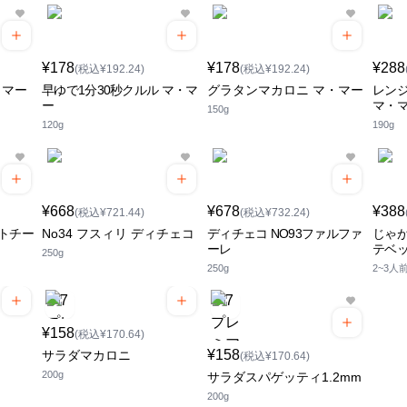
¥178
¥178
¥288
(税込¥192.24)
(税込¥192.24)
・マー
早ゆで1分30秒クルル マ・マ
グラタンマカロニ マ・マー
レン
ー
マ・
150g
120g
190g
¥668
¥678
¥388
(税込¥721.44)
(税込¥732.24)
トチー
No34 フスィリ ディチェコ
ディチェコ NO93ファルファ
じゃが
ーレ
テベ
250g
250g
2~3人前
¥158
(税込¥170.64)
¥158
サラダマカロニ
(税込¥170.64)
200g
サラダスパゲッティ1.2mm
200g