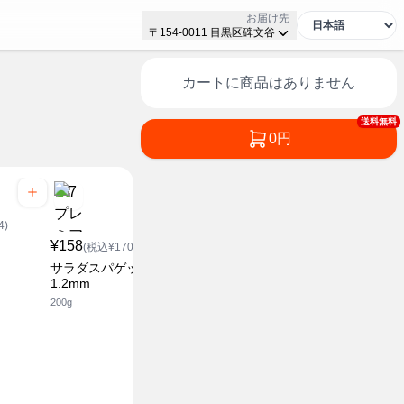
お届け先
〒154-0011 目黒区碑文谷
カートに商品はありません
送料無料
0円
4)
¥158
¥248
(税込¥170.64)
(税込¥267.84)
サラダスパゲッティ
あえるパスタソース バジ
1.2mm
ル&チーズ
200g
21g×2
¥248
(税込¥2
あえるだけ
ペペロンチ
21g×2