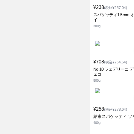
¥238
(税込¥257.04)
スパゲッティ1.5mm 
イ
300g
¥708
(税込¥764.64)
No.10 フェデリーニ 
ェコ
500g
¥258
(税込¥278.64)
結束スパゲッティ ソ
400g