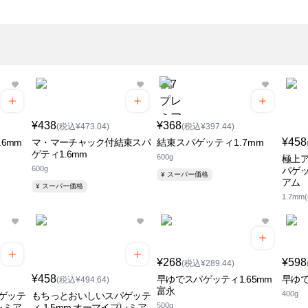
¥438
¥368
(税込¥473.04)
(税込¥397.44)
¥458
6mm
マ・マーチャック付結束スパ
結束スパゲッティ1.7mm
ゲティ1.6mm
600g
極上
600g
パゲッ
¥ スーパー価格
アム
¥ スーパー価格
1.7mm(
¥268
¥598
(税込¥289.44)
¥458
早ゆでスパゲッティ1.65mm
早ゆで
(税込¥494.64)
富永
400g
ゲッテ
もちっとおいしいスパゲッテ
500g
レミア
ィ 1.5mm オーマイプレミア