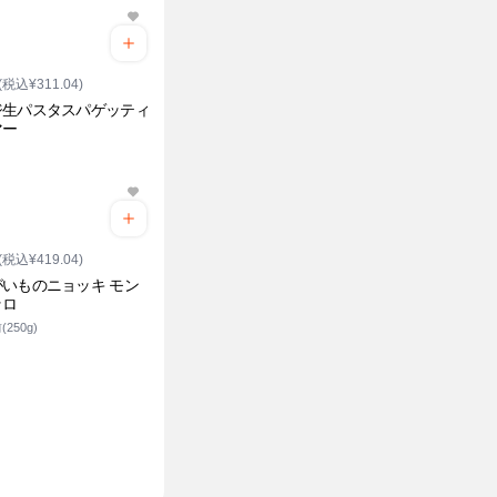
(税込¥311.04)
ジ生パスタスパゲッティ
マー
(税込¥419.04)
いものニョッキ モン
ッロ
(250g)