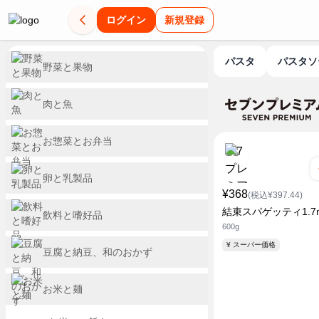
ログイン
新規登録
パスタ
パスタ
野菜と果物
肉と魚
お惣菜とお弁当
卵と乳製品
¥368
(税込¥397.44)
結束スパゲッティ1.7
飲料と嗜好品
600g
¥ スーパー価格
豆腐と納豆、和のおかず
お米と麺