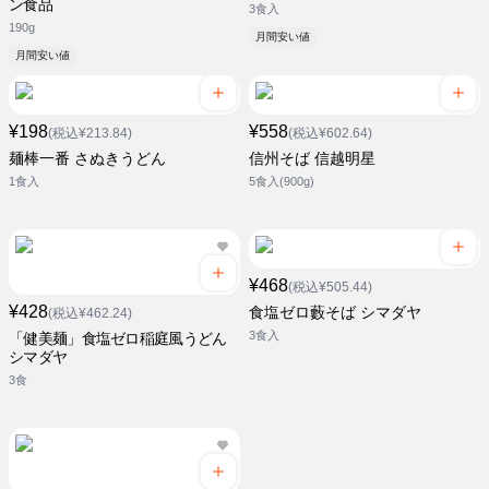
ン食品
3食入
190g
月間安い値
月間安い値
¥198
¥558
(税込¥213.84)
(税込¥602.64)
麺棒一番 さぬきうどん
信州そば 信越明星
1食入
5食入(900g)
¥468
(税込¥505.44)
¥428
食塩ゼロ藪そば シマダヤ
(税込¥462.24)
3食入
「健美麺」食塩ゼロ稲庭風うどん
シマダヤ
3食