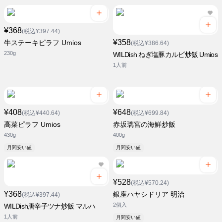
¥368
(税込¥397.44)
¥358
牛ステーキピラフ Umios
(税込¥386.64)
230g
WILDish ねぎ塩豚カルビ炒飯 Umios
1人前
¥408
¥648
(税込¥440.64)
(税込¥699.84)
高菜ピラフ Umios
赤坂璃宮の海鮮炒飯
430g
400g
月間安い値
月間安い値
¥528
(税込¥570.24)
¥368
銀座ハヤシドリア 明治
(税込¥397.44)
2個入
WILDish唐辛子ツナ炒飯 マルハ
1人前
月間安い値