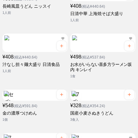
¥408
長崎風皿うどん ニッスイ
(税込¥440.64)
1人前
日清中華 上海焼そば大盛り
1人前
¥408
¥498
(税込¥440.64)
(税込¥537.84)
汁なし担々麺大盛り 日清食品
お水がいらない喜多方ラーメン坂
内 キンレイ
1人前
1食
¥548
¥328
(税込¥591.84)
(税込¥354.24)
金の濃厚つけめん
国産小麦さぬきうどん
1個
3食入