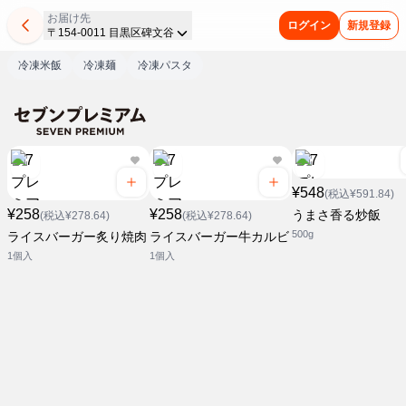
お届け先
ログイン
新規登録
〒154-0011 目黒区碑文谷
冷凍米飯
冷凍麺
冷凍パスタ
¥548
(税込¥591.84)
¥258
¥258
うまさ香る炒飯
(税込¥278.64)
(税込¥278.64)
500g
ライスバーガー炙り焼肉
ライスバーガー牛カルビ
1個入
1個入