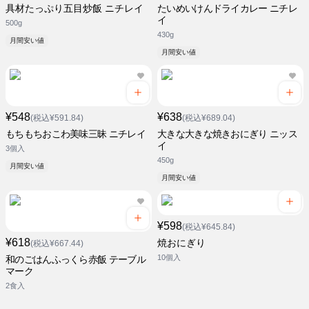
具材たっぷり五目炒飯 ニチレイ
たいめいけんドライカレー ニチレ
イ
500g
430g
月間安い値
月間安い値
¥548
¥638
(税込¥591.84)
(税込¥689.04)
もちもちおこわ美味三昧 ニチレイ
大きな大きな焼きおにぎり ニッス
イ
3個入
450g
月間安い値
月間安い値
¥598
(税込¥645.84)
¥618
焼おにぎり
(税込¥667.44)
10個入
和のごはんふっくら赤飯 テーブル
マーク
2食入