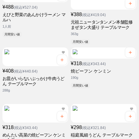
¥488
(税込¥527.04)
¥388
えびと野菜のあんかけラーメン マ
(税込¥419.04)
ルハ
元祖ニュータンタンメン本舗監修
1人前
まぜタン大盛り テーブルマーク
363g
月間安い値
月間安い値
¥318
(税込¥343.44)
¥408
焼ビーフン ケンミン
(税込¥440.64)
190g
お皿がいらないぶっかけ牛肉うど
ん テーブルマーク
月間安い値
288g
¥318
¥298
(税込¥343.44)
(税込¥321.84)
めんたい高菜の焼ビーフン ケンミ
稲庭風細うどん テーブルマーク