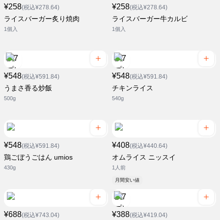
¥258
¥258
(税込¥278.64)
(税込¥278.64)
ライスバーガー炙り焼肉
ライスバーガー牛カルビ
1個入
1個入
¥548
¥548
(税込¥591.84)
(税込¥591.84)
うまさ香る炒飯
チキンライス
500g
540g
¥548
¥408
(税込¥591.84)
(税込¥440.64)
鶏ごぼうごはん umios
オムライス ニッスイ
430g
1人前
月間安い値
¥688
¥388
(税込¥743.04)
(税込¥419.04)