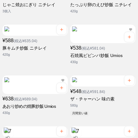
じゃこ焼おにぎり ニチレイ
たっぷり卵のえび炒飯 ニチレイ
3個入
420g
¥588
(税込¥635.04)
¥538
豚キムチ炒飯 ニチレイ
(税込¥581.04)
420g
石焼風ビビンバ炒飯 Umios
430g
¥548
(税込¥591.84)
¥638
ザ・チャーハン 味の素
(税込¥689.04)
580g
あおり炒めの焼豚炒飯 Umios
430g
月間安い値