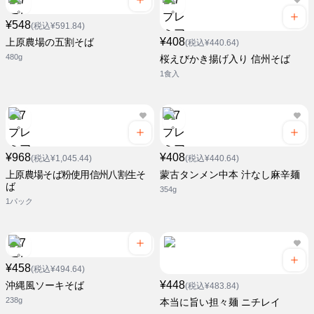
¥548
(税込¥591.84)
¥408
上原農場の五割そば
(税込¥440.64)
480g
桜えびかき揚げ入り 信州そば
1食入
¥968
¥408
(税込¥1,045.44)
(税込¥440.64)
上原農場そば粉使用信州八割生そ
蒙古タンメン中本 汁なし麻辛麺
ば
354g
1パック
¥458
(税込¥494.64)
¥448
沖縄風ソーキそば
(税込¥483.84)
238g
本当に旨い担々麺 ニチレイ