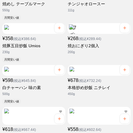
焼めし テーブルマーク
チンジャオロースー
550g
111g
月間安い値
¥358
¥268
(税込¥386.64)
(税込¥289.44)
焼豚五目炒飯 Umios
焼おにぎり2個入
230g
200g
月間安い値
¥598
¥678
(税込¥645.84)
(税込¥732.24)
白チャーハン 味の素
本格炒め炒飯 ニチレイ
500g
450g
月間安い値
¥618
¥558
(税込¥667.44)
(税込¥602.64)