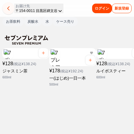
お届け先
ログイン
新規登録
〒154-0011 目黒区碑文谷
お茶飲料
炭酸水
水
ケース売り
¥128
¥128
(税込¥138.24)
(税込¥138.24)
¥178
ジャスミン茶
ルイボスティー
(税込¥192.24)
600ml
600ml
一(はじめ)一日一本
500ml