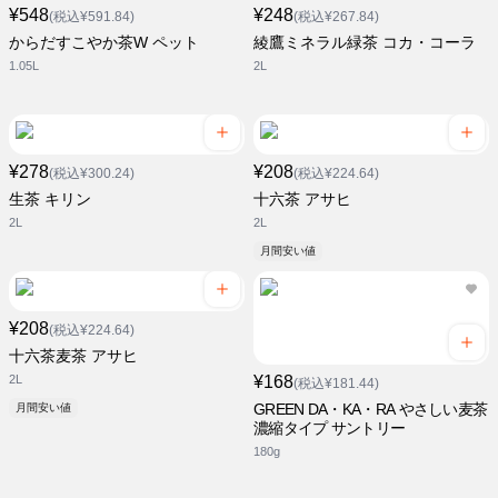
¥548
¥248
(税込¥591.84)
(税込¥267.84)
からだすこやか茶W ペット
綾鷹ミネラル緑茶 コカ・コーラ
1.05L
2L
¥278
¥208
(税込¥300.24)
(税込¥224.64)
生茶 キリン
十六茶 アサヒ
2L
2L
月間安い値
¥208
(税込¥224.64)
十六茶麦茶 アサヒ
2L
¥168
(税込¥181.44)
GREEN DA・KA・RA やさしい麦茶
月間安い値
濃縮タイプ サントリー
180g