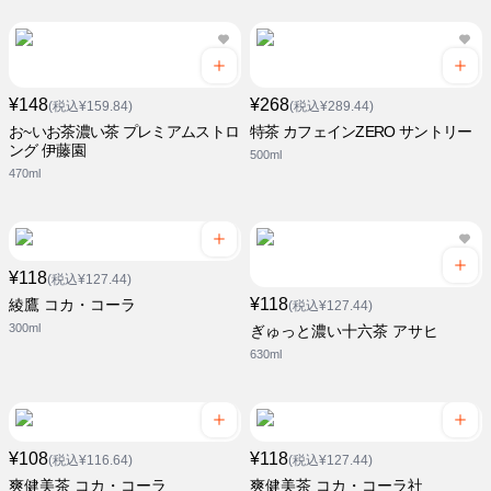
¥148
¥268
(税込¥159.84)
(税込¥289.44)
お~いお茶濃い茶 プレミアムストロ
特茶 カフェインZERO サントリー
ング 伊藤園
500ml
470ml
¥118
(税込¥127.44)
¥118
綾鷹 コカ・コーラ
(税込¥127.44)
300ml
ぎゅっと濃い十六茶 アサヒ
630ml
¥108
¥118
(税込¥116.64)
(税込¥127.44)
爽健美茶 コカ・コーラ
爽健美茶 コカ・コーラ社