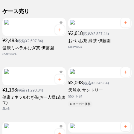
ケース売り
¥2,618
(税込¥2,827.44)
¥2,498
お~いお茶 緑茶 伊藤園
(税込¥2,697.84)
600ml×24
健康ミネラルむぎ茶 伊藤園
650ml×24
¥3,098
(税込¥3,345.84)
¥1,198
天然水 サントリー
(税込¥1,293.84)
550ml×24
健康ミネラルむぎ茶(お一人様1点ま
で)
¥ スーパー価格
2L×6