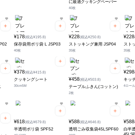
に最適クッキングペーパー
40枚
¥178
¥228
¥228
(税込¥195.8)
(税込¥250.8)
P02
保存袋用ポリ袋 L JSP03
ストッキング兼用 JSP04
ストッ
40枚
35枚
35枚
¥378
¥298
(税込¥415.8)
¥458
クッキングシート
キッチ
(税込¥503.8)
30cm5M
4ロー
ニ
テーブルふきん(コットン)
2枚
¥618
¥588
¥588
(税込¥679.8)
(税込¥646.8)
半透明ポリ袋 SPF52
透明ごみ収集袋45LSPF60
白半
45LS