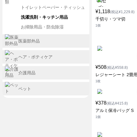
トイレットペーパー・ティッシュ
¥1,118
(税込¥1,229.8)
洗濯洗剤・キッチン用品
千切り・ツマ切
1個
お掃除用品・防虫除湿
医薬部外品
ヘア・ボティケア
¥508
(税込¥558.8)
介護用品
レジャーシート 2畳
1枚
ペット
¥378
(税込¥415.8)
アルミ保冷バッグ S
1個