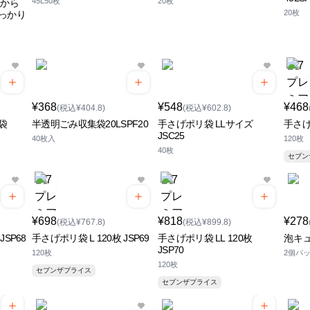
45L50枚
20枚
理から
20枚
っかり
¥368
¥548
¥468
(税込¥404.8)
(税込¥602.8)
袋
半透明ごみ収集袋20LSPF20
手さげポリ袋 LLサイズ
手さげポ
JSC25
40枚入
120枚
40枚
セブ
¥698
¥818
¥278
(税込¥767.8)
(税込¥899.8)
JSP68
手さげポリ袋 L 120枚 JSP69
手さげポリ袋 LL 120枚
泡キ
JSP70
120枚
2個パ
120枚
セブンザプライス
セブンザプライス