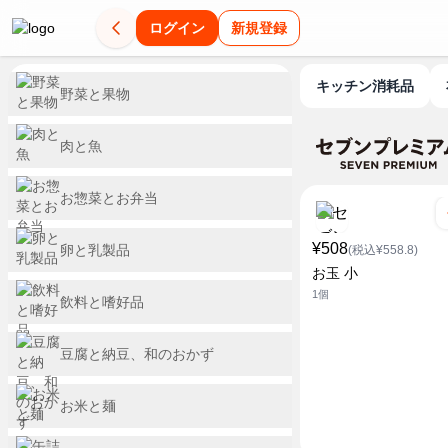
ログイン
新規登録
キッチン消耗品
野菜と果物
肉と魚
お惣菜とお弁当
¥508
卵と乳製品
(税込¥558.8)
お玉 小
1個
飲料と嗜好品
豆腐と納豆、和のおかず
お米と麺