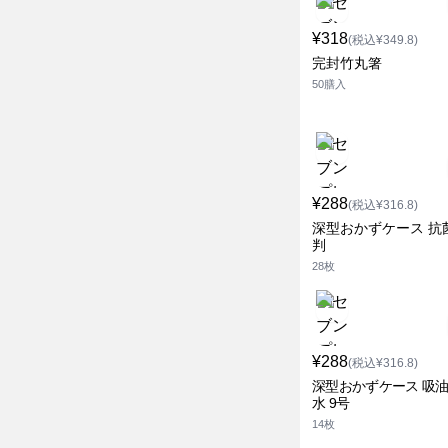
¥318
(税込¥349.8)
完封竹丸箸
50膳入
¥288
(税込¥316.8)
深型おかずケース 抗
判
28枚
¥288
(税込¥316.8)
深型おかずケース 吸
水 9号
14枚