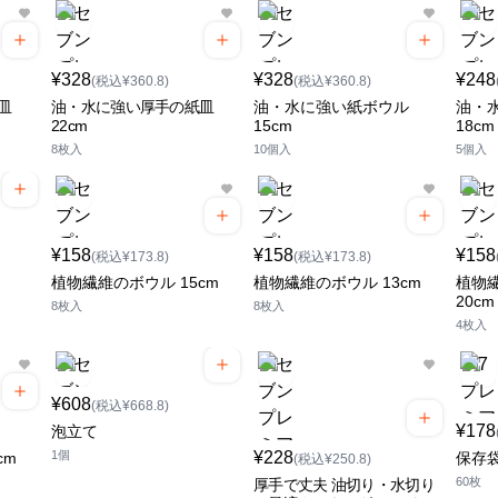
¥328
¥328
¥248
(税込¥360.8)
(税込¥360.8)
皿
油・水に強い厚手の紙皿
油・水に強い紙ボウル
油・
22cm
15cm
18cm
8枚入
10個入
5個入
¥158
¥158
¥158
(税込¥173.8)
(税込¥173.8)
植物繊維のボウル 15cm
植物繊維のボウル 13cm
植物
20cm
8枚入
8枚入
4枚入
¥608
(税込¥668.8)
¥178
泡立て
1個
¥228
cm
保存袋
(税込¥250.8)
60枚
厚手で丈夫 油切り・水切り