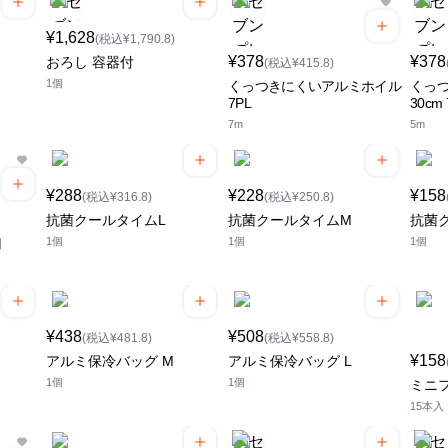
¥1,628
(税込¥1,790.8)
¥378
¥378
おろし 容器付
(税込¥415.8)
1個
くっつきにくいアルミホイル
くっ
7PL
30cm 
7m
5m
¥288
¥228
¥158
(税込¥316.8)
(税込¥250.8)
抗菌クールタイムL
抗菌クールタイムM
抗菌
1個
1個
1個
用
¥438
¥508
(税込¥481.8)
(税込¥558.8)
¥158
アルミ保冷バッグ M
アルミ保冷バッグ L
1個
1個
ミニ
15本入