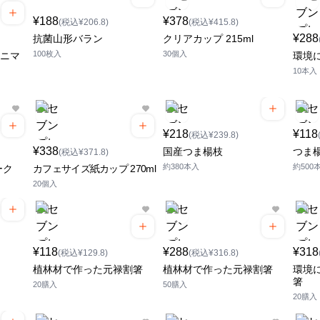
¥188
¥378
(税込¥206.8)
(税込¥415.8)
¥288
抗菌山形バラン
クリアカップ 215ml
100枚入
30個入
アニマ
環境
10本入
¥218
¥118
(税込¥239.8)
¥338
国産つま楊枝
つま
(税込¥371.8)
約380本入
約500
ーク
カフェサイズ紙カップ 270ml
20個入
¥118
¥288
¥318
(税込¥129.8)
(税込¥316.8)
植林材で作った元禄割箸
植林材で作った元禄割箸
環境
箸
20膳入
50膳入
20膳入