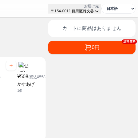
お届け先
〒154-0011 目黒区碑文谷
カートに商品はありません
送料無料
0円
¥508
¥508
¥508
)
(税込¥558.8)
(税込¥558.8)
(税込¥5
かすあげ
ナイロンターナー
ナイロン 
1個
1個
1個