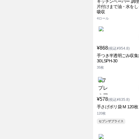
キッチンペーパー 調
片付けまで油・水をし
吸収
4ロール
¥868
(税込¥954.8)
手つき半透明ごみ収集
30LSPH-30
35枚
¥578
(税込¥635.8)
手さげポリ袋 M 120枚 
120枚
セブンザプライス