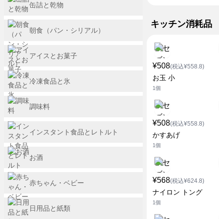
缶詰と乾物
キッチン消耗品
朝食（パン・シリアル）
アイスとお菓子
¥508
(税込¥558.8)
お玉 小
冷凍食品と氷
1個
調味料
¥508
(税込¥558.8)
インスタント食品とレトルト
かすあげ
1個
お酒
¥568
(税込¥624.8)
赤ちゃん・ベビー
ナイロン トング
1個
日用品と紙類