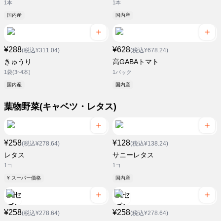
1本
1本
国内産
国内産
¥288
¥628
(税込¥311.04)
(税込¥678.24)
きゅうり
高GABAトマト
1袋(3~4本)
1パック
国内産
国内産
葉物野菜(キャベツ・レタス)
¥258
¥128
(税込¥278.64)
(税込¥138.24)
レタス
サニーレタス
1コ
1コ
¥ スーパー価格
国内産
¥258
¥258
(税込¥278.64)
(税込¥278.64)