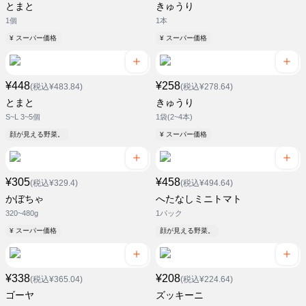
とまと
きゅうり
1個
1本
¥ スーパー価格
¥ スーパー価格
¥448
¥258
(税込¥483.84)
(税込¥278.64)
とまと
きゅうり
S~L 3~5個
1袋(2~4本)
顔が見える野菜。
¥ スーパー価格
¥305
¥458
(税込¥329.4)
(税込¥494.64)
かぼちゃ
へたなしミニトマト
320~480g
1パック
¥ スーパー価格
顔が見える野菜。
¥338
¥208
(税込¥365.04)
(税込¥224.64)
ゴーヤ
ズッキーニ