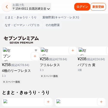
お届け先
ログイン
新規登録
〒154-0011 目黒区碑文谷
とまと・きゅうり・うり
葉物野菜(キャベツ・レタス)
なす・ピーマン・パプリカ
その他野菜
¥258
¥208
(税込¥278.64)
(税込¥224.64)
¥258
フリルレタス
パプリカ 黄
(税込¥278.64)
1コ
1個
4種のリーフレタス
1コ
¥ スーパー価格
¥ スーパー価格
とまと・きゅうり・うり