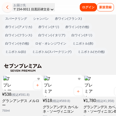
お届け先
ログイン
新規登録
〒154-0011 目黒区碑文谷
スパークリング
シャンパン
赤ワイン(フランス)
赤ワイン(アメリカ)
赤ワイン(チリ)
赤ワイン(その他)
白ワイン(フランス)
白ワイン(イタリア)
白ワイン(チリ)
白ワイン(その他)
ロゼ・オレンジワイン
ミニボトル(赤)
ミニボトル(白)
ミニボトル(スパークリング)
ミニボトル(その他)
¥538
(税込¥591.8)
¥518
¥1,780
グランアンデス メルロ
(税込¥569.8)
(税込¥1,958)
ー
グランアンデス カベル
グランアンデス カベ
750ml
ネ・ソーヴィニヨン
ネ・ソーヴィニヨンB