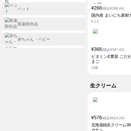
¥268
ペット
(税込¥289.44)
国内産 まいにち新鮮
6コ入
医薬部外品
赤ちゃん・ベビー
¥368
(税込¥397.44)
ビタミンE豊富 こだ
まご
10個
生クリーム
¥578
(税込¥624.24)
北海道純生クリーム35
カナシ