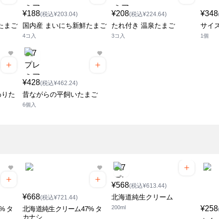
¥188
¥208
¥348
(税込¥203.04)
(税込¥224.64)
たまご
国内産 まいにち新鮮たまご
たれ付き 温泉たまご
サイ
4コ入
3コ入
1個
¥428
(税込¥462.24)
わりた
昔ながらの平飼いたまご
6個入
¥568
(税込¥613.44)
¥668
北海道純生クリーム
(税込¥721.44)
200ml
¥258
% タ
北海道純生クリーム47% タ
カナシ