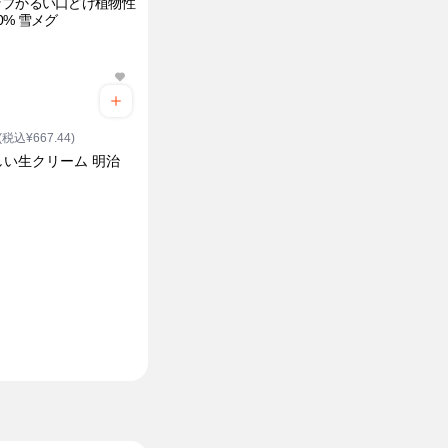
ップかるい口どけ植物性
0% 雪メグ
(税込¥667.44)
しい生クリーム 明治