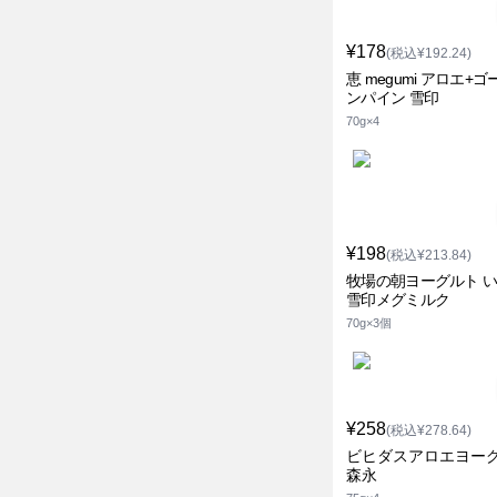
¥178
(税込¥192.24)
恵 megumi アロエ+
ンパイン 雪印
70g×4
¥198
(税込¥213.84)
牧場の朝ヨーグルト 
雪印メグミルク
70g×3個
¥258
(税込¥278.64)
ビヒダスアロエヨー
森永