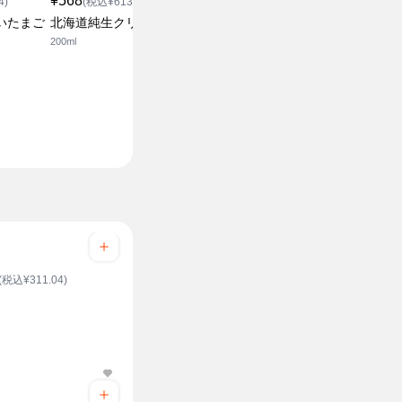
¥568
¥128
うずら玉子
4)
(税込¥613.44)
(税込¥138.24)
12コ
いたまご
北海道純生クリーム
味付き半熟ゆでたまご
200ml
1個
(税込¥311.04)