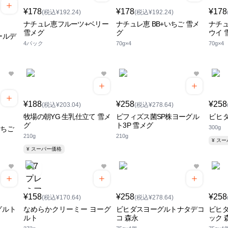
¥178
¥178
¥178
(税込¥192.24)
(税込¥192.24)
ナチュレ恵フルーツ+ベリー
ナチュレ恵 BB+いちご 雪メ
ナチュ
雪メグ
グ
ウイ 
ゴールデ
4パック
70g×4
70g×4
¥188
¥258
¥258
(税込¥203.04)
(税込¥278.64)
牧場の朝YG 生乳仕立て 雪メ
ビフィズス菌SP株ヨーグル
ビヒダ
グ
ト3P 雪メグ
300g
いちご
210g
210g
¥ ス
¥ スーパー価格
¥158
¥258
¥258
(税込¥170.64)
(税込¥278.64)
グルト
なめらかクリーミー ヨーグ
ビヒダスヨーグルトナタデコ
ビヒ
ルト
コ 森永
ック 