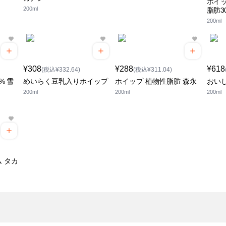
ホイ
200ml
脂肪3
200ml
¥308
¥288
¥618
(税込¥332.64)
(税込¥311.04)
% 雪
めいらく豆乳入りホイップ
ホイップ 植物性脂肪 森永
おい
200ml
200ml
200ml
 タカ