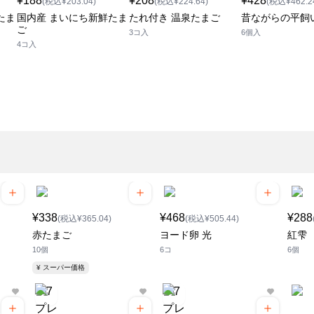
¥188
¥208
¥428
(税込¥203.04)
(税込¥224.64)
(税込¥462.2
たま
国内産 まいにち新鮮たま
たれ付き 温泉たまご
昔ながらの平飼
ご
3コ入
6個入
4コ入
¥338
¥468
¥288
(税込¥365.04)
(税込¥505.44)
赤たまご
ヨード卵 光
紅雫
10個
6コ
6個
¥ スーパー価格