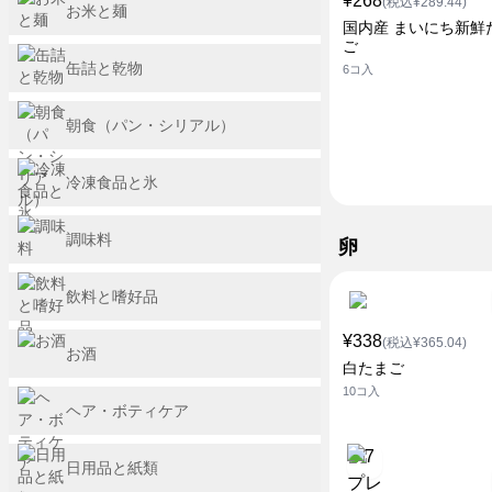
¥268
(税込¥289.44)
お米と麺
国内産 まいにち新鮮
ご
缶詰と乾物
6コ入
朝食（パン・シリアル）
冷凍食品と氷
調味料
卵
飲料と嗜好品
¥338
(税込¥365.04)
お酒
白たまご
10コ入
ヘア・ボティケア
日用品と紙類