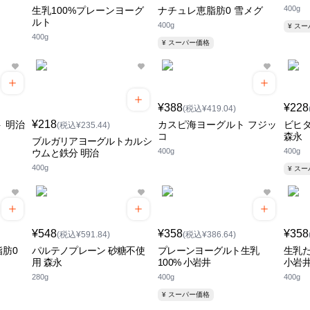
400g
生乳100%プレーンヨーグ
ナチュレ恵脂肪0 雪メグ
ルト
400g
¥ ス
400g
¥ スーパー価格
¥388
¥228
(税込¥419.04)
¥218
 明治
カスピ海ヨーグルト フジッ
ビヒ
(税込¥235.44)
コ
森永
ブルガリアヨーグルトカルシ
400g
400g
ウムと鉄分 明治
400g
¥ ス
¥548
¥358
¥358
(税込¥591.84)
(税込¥386.64)
肪0
パルテノプレーン 砂糖不使
プレーンヨーグルト生乳
生乳だ
用 森永
100% 小岩井
小岩
280g
400g
400g
¥ スーパー価格