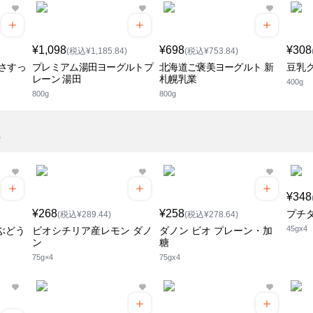
¥1,098
¥698
¥308
(税込¥1,185.84)
(税込¥753.84)
さすっ
プレミアム湯田ヨーグルトプ
北海道ご褒美ヨーグルト 新
豆乳
レーン 湯田
札幌乳業
400g
800g
800g
ト
¥348
¥268
¥258
プチ
(税込¥289.44)
(税込¥278.64)
45gx4
ぶどう
ビオシチリア産レモン ダノ
ダノン ビオ プレーン・加
ン
糖
75g×4
75gx4