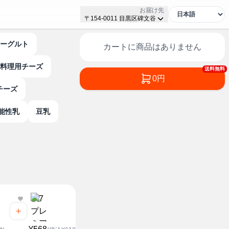
お届け先
〒154-0011 目黒区碑文谷
ヨーグルト
カートに商品はありません
料理用チーズ
送料無料
0円
チーズ
機能性乳
豆乳
¥328
(税込¥3