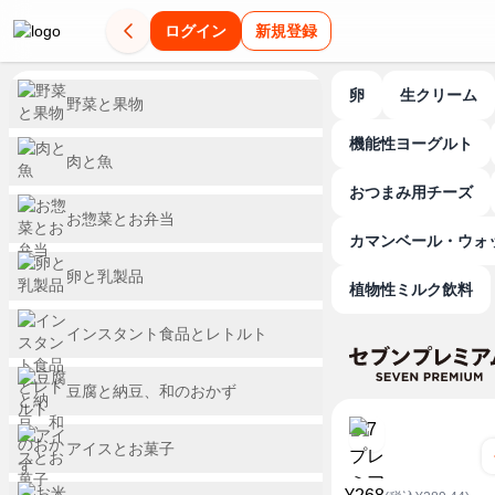
ログイン
新規登録
卵
生クリーム
野菜と果物
機能性ヨーグルト
肉と魚
おつまみ用チーズ
お惣菜とお弁当
カマンベール・ウォ
卵と乳製品
植物性ミルク飲料
インスタント食品とレトルト
豆腐と納豆、和のおかず
アイスとお菓子