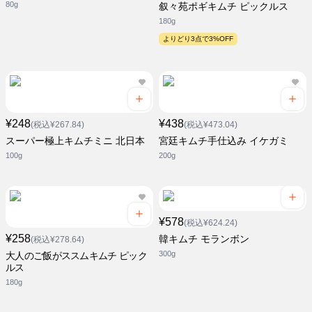
80g
叙々苑ポギキムチ ピックルス
180g
よりどり3点で3%OFF
¥248
¥438
(税込¥267.84)
(税込¥473.04)
スーパー極上キムチミニ 北日本
宮廷キムチ手仕込み イケガミ
100g
200g
¥578
(税込¥624.24)
¥258
韓キムチ モランボン
(税込¥278.64)
300g
大人のご飯がススムキムチ ピック
ルス
180g