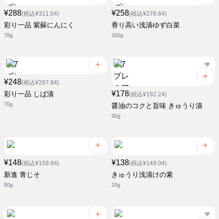
¥288
¥258
(税込¥311.04)
(税込¥278.64)
彩り一品 紫蘇にんにく
香り高い浅漬ゆず白菜
78g
200g
¥248
(税込¥267.84)
¥178
彩り一品 しば漬
(税込¥192.24)
70g
醤油のコクと旨味 きゅうり漬
90g
¥148
¥138
(税込¥159.84)
(税込¥149.04)
新進 青じそ
きゅうり浅漬けの素
80g
20g