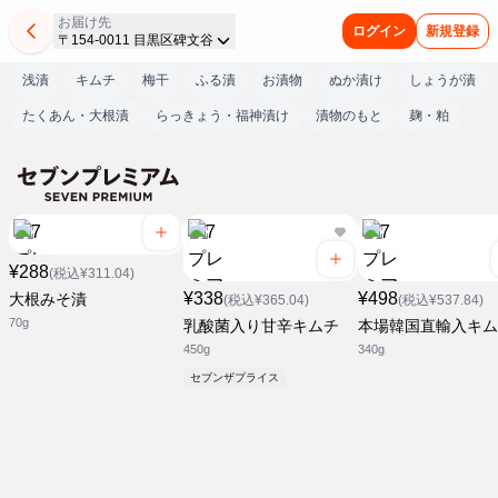
お届け先
ログイン
新規登録
〒154-0011 目黒区碑文谷
浅漬
キムチ
梅干
ふる漬
お漬物
ぬか漬け
しょうが漬
たくあん・大根漬
らっきょう・福神漬け
漬物のもと
麹・粕
¥288
(税込¥311.04)
¥338
¥498
大根みそ漬
(税込¥365.04)
(税込¥537.84)
70g
乳酸菌入り甘辛キムチ
本場韓国直輸入キム
450g
340g
セブンザプライス