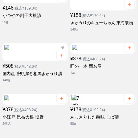
¥148
(税込¥159.84)
¥158
かつやの割干大根漬
(税込¥170.64)
90g
きゅうりのキューちゃん 東海漬物
140g
¥378
(税込¥408.24)
¥508
匠の一本 両名屋
(税込¥548.64)
1本
国内産 菅野漬物 相馬きゅうり漬
140g
¥378
¥178
(税込¥408.24)
(税込¥192.24)
小江戸 昆布大根 塩野
あっさりした酸味 しば漬
2個入
90g