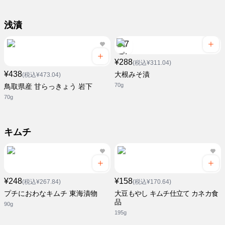
浅漬
¥288
(税込¥311.04)
¥438
大根みそ漬
(税込¥473.04)
70g
鳥取県産 甘らっきょう 岩下
70g
キムチ
¥248
¥158
(税込¥267.84)
(税込¥170.64)
プチにおわなキムチ 東海漬物
大豆もやし キムチ仕立て カネカ食
品
90g
195g