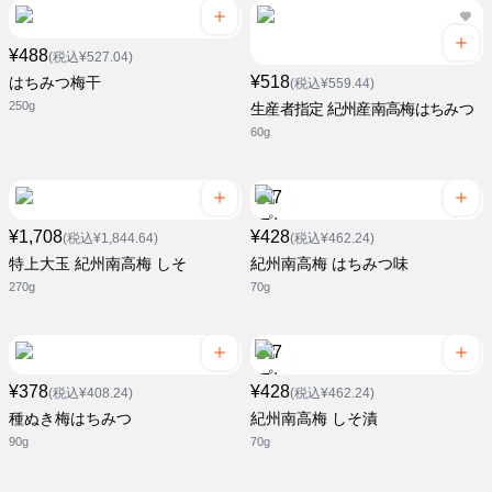
¥488
(税込¥527.04)
¥518
はちみつ梅干
(税込¥559.44)
250g
生産者指定 紀州産南高梅はちみつ
60g
¥1,708
¥428
(税込¥1,844.64)
(税込¥462.24)
特上大玉 紀州南高梅 しそ
紀州南高梅 はちみつ味
270g
70g
¥378
¥428
(税込¥408.24)
(税込¥462.24)
種ぬき梅はちみつ
紀州南高梅 しそ漬
90g
70g