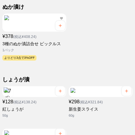
ぬか漬け
¥378
(税込¥408.24)
3種のぬか漬詰合せ ピックルス
1パック
よりどり3点で3%OFF
しょうが漬
¥128
¥298
(税込¥138.24)
(税込¥321.84)
紅しょうが
新生姜スライス
50g
60g