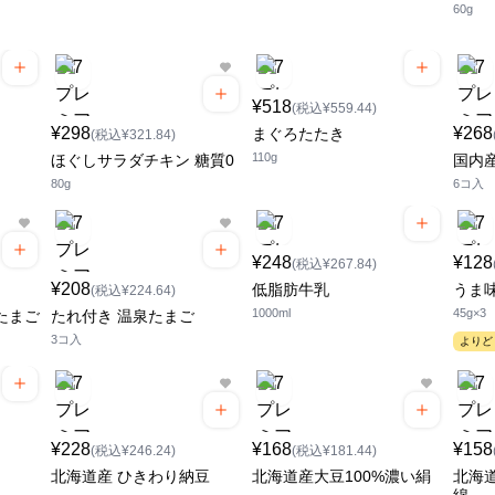
60g
¥518
(税込¥559.44)
¥298
¥268
まぐろたたき
(税込¥321.84)
110g
ほぐしサラダチキン 糖質0
国内
80g
6コ入
¥248
¥128
(税込¥267.84)
¥208
低脂肪牛乳
うま
(税込¥224.64)
1000ml
45g×3
たまご
たれ付き 温泉たまご
3コ入
よりど
¥228
¥168
¥158
(税込¥246.24)
(税込¥181.44)
北海道産 ひきわり納豆
北海道産大豆100%濃い絹
北海道