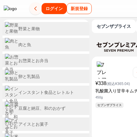
ログイン
新規登録
セブンザプライス
野菜と果物
肉と魚
お惣菜とお弁当
卵と乳製品
¥338
(税込¥365.04)
乳酸菌入り甘辛キム
インスタント食品とレトルト
450g
セブンザプライス
豆腐と納豆、和のおかず
アイスとお菓子