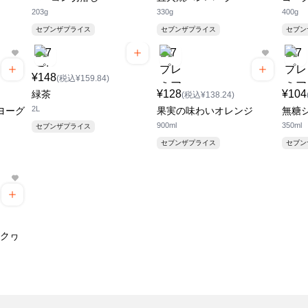
203g
330g
400g
セブンザプライス
セブンザプライス
セブ
¥148
(税込¥159.84)
¥128
¥104
緑茶
(税込¥138.24)
2L
ヨーグ
果実の味わいオレンジ
無糖
900ml
350ml
セブンザプライス
セブンザプライス
セブ
ークヮ