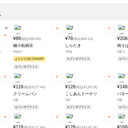
ス
¥88
¥78
¥208
(税込¥95.04)
(税込¥84.24)
極小粒納豆
しらたき
焼そ
40gx3
150g
5食入
チ
よりどり3点で3%OFF
セブンザプライス
セブ
セブンザプライス
¥118
¥128
¥148
(税込¥127.44)
(税込¥138.24)
クリームパン
こしあんドーナツ
バタ
1個
1袋
6個
セブンザプライス
セブンザプライス
セブ
¥118
¥128
¥168
(税込¥127.44)
(税込¥138.24)