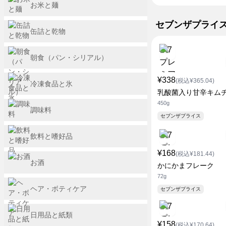
お米と麺
セブンザプライ
缶詰と乾物
朝食（パン・シリアル）
¥338
(税込¥365.04)
冷凍食品と氷
乳酸菌入り甘辛キム
450g
調味料
セブンザプライス
飲料と嗜好品
¥168
(税込¥181.44)
お酒
かにかまフレーク
72g
ヘア・ボティケア
セブンザプライス
日用品と紙類
¥158
(税込¥170.64)