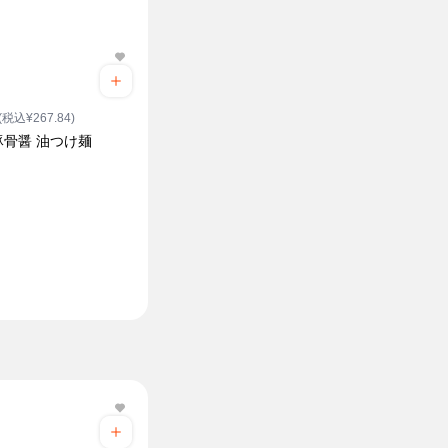
(税込¥267.84)
豚骨醤 油つけ麺