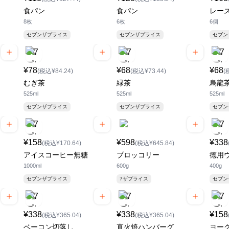
食パン
食パン
レー
8枚
6枚
6個
セブンザプライス
セブンザプライス
セブ
¥78
¥68
¥68
(税込¥84.24)
(税込¥73.44)
(
むぎ茶
緑茶
烏龍
525ml
525ml
525ml
セブンザプライス
セブンザプライス
セブ
¥158
¥598
¥338
(税込¥170.64)
(税込¥645.84)
アイスコーヒー無糖
ブロッコリー
徳用
1000ml
600g
400g
セブンザプライス
7ザプライス
セブ
¥338
¥338
¥158
(税込¥365.04)
(税込¥365.04)
ベーコン切落し
直火焼ハンバーグ
ヨー