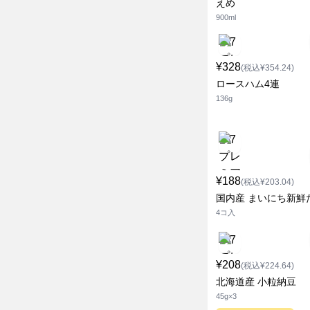
えめ
900ml
¥328
(税込¥354.24)
ロースハム4連
136g
¥188
(税込¥203.04)
国内産 まいにち新鮮
4コ入
¥208
(税込¥224.64)
北海道産 小粒納豆
45g×3