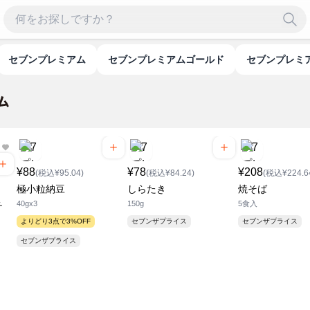
セブンプレミアム
セブンプレミアムゴールド
セブンプレ
¥88
¥78
¥208
(税込¥95.04)
(税込¥84.24)
(税込¥224.6
極小粒納豆
しらたき
焼そば
40gx3
150g
5食入
チ
よりどり3点で3%OFF
セブンザプライス
セブンザプライス
セブンザプライス