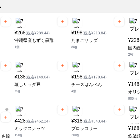
ム
¥268
¥198
(税込¥289.44)
(税込¥213.84)
¥228
沖縄県産もずく黒酢
たまごサラダ
1個
80g
国内
2枚
¥138
¥158
(税込¥149.04)
(税込¥170.64)
¥148
蒸しサラダ豆
チーズはんぺん
75g
4個
オリ
900ml
¥428
¥318
(税込¥462.24)
(税込¥343.44)
¥168
ミックスナッツ
ブロッコリー
150g
200g
甘さ控
鉄釜