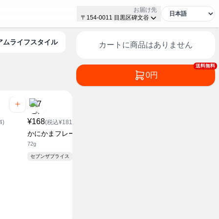
お届け先
〒154-0011 目黒区碑文谷
ミアムライフスタイル
カートに商品はありません
送料無料
0円
¥168
¥118
¥128
4)
(税込¥181.44)
(税込¥127.44)
(税込¥1
かにかまフレーク
クリームパン
こしあんド
72g
1個
1袋
セブンザプライス
セブンザプライス
セブンザプラ