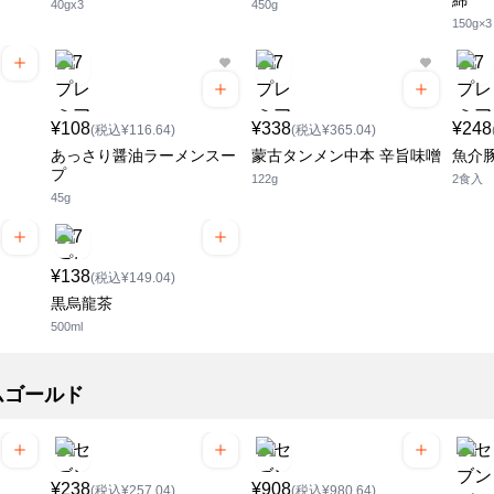
綿
40gx3
450g
150g×3
¥108
¥338
¥248
(税込¥116.64)
(税込¥365.04)
あっさり醤油ラーメンスー
蒙古タンメン中本 辛旨味噌
魚介
プ
122g
2食入
45g
¥138
(税込¥149.04)
黒烏龍茶
500ml
ムゴールド
¥238
¥908
(税込¥257.04)
(税込¥980.64)