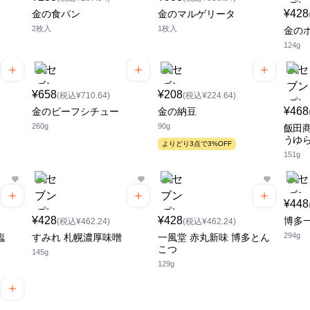
¥428
金の食パン
金のマルゲリータ
2枚入
1枚入
金の
124g
¥658
¥208
(税込¥710.64)
(税込¥224.64)
¥468
金のビーフシチュー
金の納豆
260g
90g
飯田商
うゆ
よりどり3点で3%OFF
151g
¥448
¥428
¥428
博多
(税込¥462.24)
(税込¥462.24)
294g
塩
すみれ 札幌濃厚味噌
一風堂 赤丸新味 博多とん
こつ
145g
129g