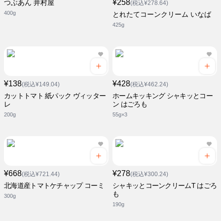
¥258
つぶあん 井村屋
(税込¥278.64)
400g
とれたてコーンクリーム いなば
425g
¥138
¥428
(税込¥149.04)
(税込¥462.24)
カットトマト 紙パック ヴィッター
ホームキッキング シャキッとコー
レ
ン はごろも
200g
55g×3
¥668
¥278
(税込¥721.44)
(税込¥300.24)
北海道産トマトケチャップ コーミ
シャキッとコーンクリームT はごろ
も
300g
190g