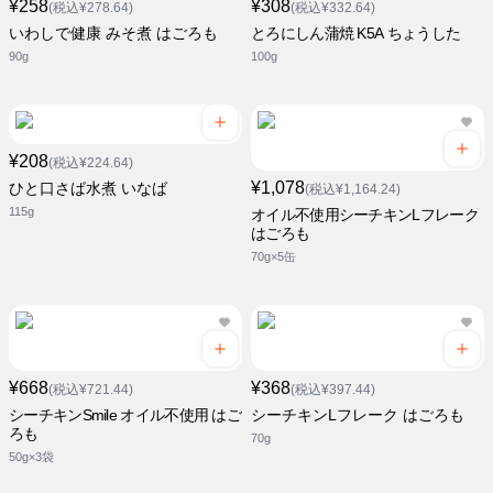
¥258
¥308
(税込¥278.64)
(税込¥332.64)
いわしで健康 みそ煮 はごろも
とろにしん蒲焼 K5A ちょうした
90g
100g
¥208
(税込¥224.64)
¥1,078
ひと口さば水煮 いなば
(税込¥1,164.24)
115g
オイル不使用シーチキンLフレーク
はごろも
70g×5缶
¥668
¥368
(税込¥721.44)
(税込¥397.44)
シーチキンSmile オイル不使用 はご
シーチキンLフレーク はごろも
ろも
70g
50g×3袋