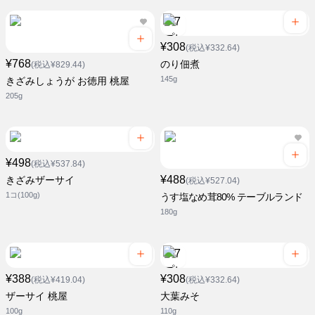
¥308
(税込¥332.64)
¥768
のり佃煮
(税込¥829.44)
145g
きざみしょうが お徳用 桃屋
205g
¥498
(税込¥537.84)
¥488
きざみザーサイ
(税込¥527.04)
1コ(100g)
うす塩なめ茸80% テーブルランド
180g
¥388
¥308
(税込¥419.04)
(税込¥332.64)
ザーサイ 桃屋
大葉みそ
100g
110g