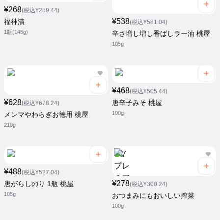
¥268
(税込¥289.44)
¥538
福神漬
(税込¥581.04)
1瓶(145g)
辛さ増し増し香ばしラー油 桃屋
105g
¥468
(税込¥505.44)
¥628
唐辛子みそ 桃屋
(税込¥678.24)
100g
メンマやわらぎお徳用 桃屋
210g
¥488
(税込¥527.04)
¥278
唐がらしのり 1瓶 桃屋
(税込¥300.24)
105g
おつまみにもおいしい搾菜
100g