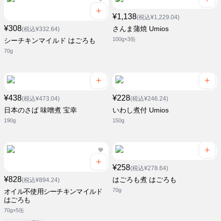
¥1,138
(税込¥1,229.04)
¥308
さんま蒲焼 Umios
(税込¥332.64)
100g×3缶
シーチキンマイルド はごろも
70g
¥438
¥228
(税込¥473.04)
(税込¥246.24)
日本のさば 味噌煮 宝幸
いわし煮付 Umios
190g
150g
¥258
(税込¥278.64)
¥828
はごろも煮 はごろも
(税込¥894.24)
70g
オイル不使用シーチキンマイルド
はごろも
70g×5缶