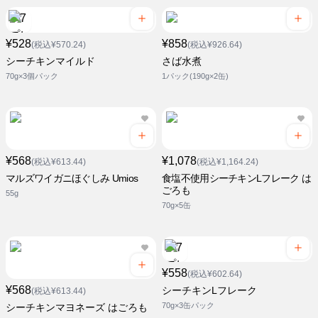
¥528
¥858
(税込¥570.24)
(税込¥926.64)
シーチキンマイルド
さば水煮
70g×3個パック
1パック(190g×2缶)
¥568
¥1,078
(税込¥613.44)
(税込¥1,164.24)
マルズワイガニほぐしみ Umios
食塩不使用シーチキンLフレーク は
ごろも
55g
70g×5缶
¥558
(税込¥602.64)
¥568
シーチキンLフレーク
(税込¥613.44)
70g×3缶パック
シーチキンマヨネーズ はごろも