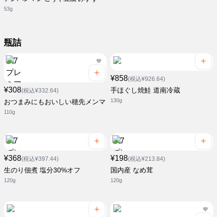
53g
瓶詰
¥858
(税込¥926.64)
¥308
手ほぐし焼鮭 道南冷蔵
(税込¥332.64)
130g
おつまみにもおいしい穂先メンマ
110g
¥368
¥198
(税込¥397.44)
(税込¥213.84)
生のり佃煮 塩分30%オフ
国内産 なめ茸
120g
120g