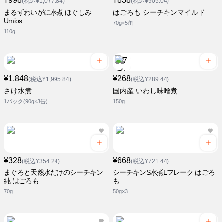
¥998
¥838
(税込¥1,077.84)
(税込¥905.04)
まるずわいがに水煮 ほぐしみ
はごろも シーチキンマイルド
Umios
70g×5缶
110g
¥1,848
¥268
(税込¥1,995.84)
(税込¥289.44)
さけ水煮
国内産 いわし味噌煮
1パック(90g×3缶)
150g
¥328
¥668
(税込¥354.24)
(税込¥721.44)
まぐろと天然水だけのシーチキン
シーチキンS水煮Lフレーク はごろ
純 はごろも
も
70g
50g×3