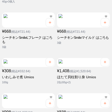
40g×3個入
¥668
¥668
(税込¥721.44)
(税込¥721.44)
シーチキンSmileLフレーク はごろ
シーチキンSmileマイルド はごろも
も
3袋
3袋
¥308
¥1,408
(税込¥332.64)
(税込¥1,520.64)
いわしみそ煮 Umios
ほたて貝柱割り身 Umios
100g
2缶(65g×2)