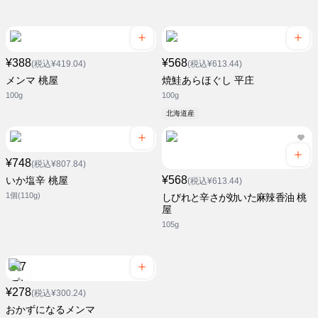
¥388
¥568
(税込¥419.04)
(税込¥613.44)
メンマ 桃屋
焼鮭あらほぐし 平庄
100g
100g
北海道産
¥748
(税込¥807.84)
¥568
いか塩辛 桃屋
(税込¥613.44)
1個(110g)
しびれと辛さが効いた麻辣香油 桃
屋
105g
¥278
(税込¥300.24)
おかずになるメンマ