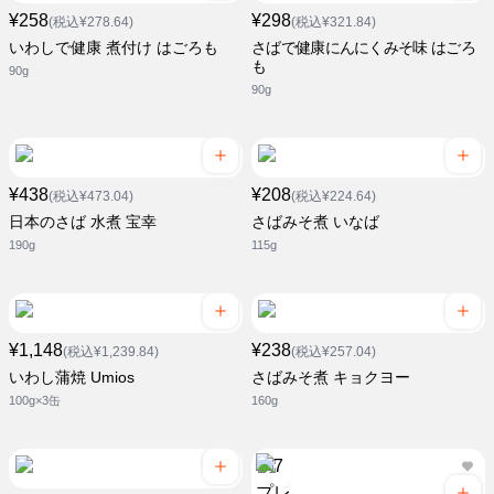
¥258
¥298
(税込¥278.64)
(税込¥321.84)
いわしで健康 煮付け はごろも
さばで健康にんにくみそ味 はごろ
も
90g
90g
¥438
¥208
(税込¥473.04)
(税込¥224.64)
日本のさば 水煮 宝幸
さばみそ煮 いなば
190g
115g
¥1,148
¥238
(税込¥1,239.84)
(税込¥257.04)
いわし蒲焼 Umios
さばみそ煮 キョクヨー
100g×3缶
160g