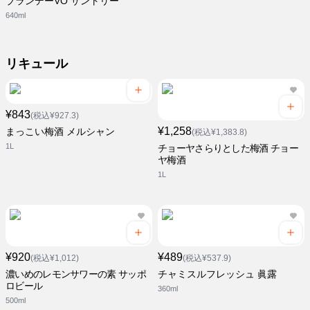
ブランデーVO サントリー
640ml
リキュール
¥843
(税込¥927.3)
¥1,258
まっこい梅酒 メルシャン
(税込¥1,383.8)
1L
チョーヤさらりとした梅酒 チョー
ヤ梅酒
1L
¥920
¥489
(税込¥1,012)
(税込¥537.9)
濃いめのレモンサワーの素 サッポ
チャミスルフレッシュ 眞露
ロビール
360ml
500ml