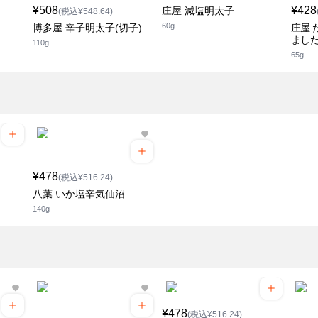
¥508
¥428
庄屋 減塩明太子
(税込¥548.64)
60g
博多屋 辛子明太子(切子)
庄屋 
まし
110g
65g
¥478
(税込¥516.24)
八葉 いか塩辛気仙沼
140g
¥478
(税込¥516.24)