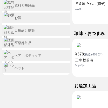
博多屋 たらこ(切子)
飲料と嗜好品
110g
お酒
日用品と紙類
珍味・おつまみ
医薬部外品
¥378
(税込¥408.24)
ヘア・ボティケア
三幸 松前漬
50gx3入
ペット
お魚加工品