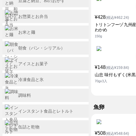
豆腐と納豆、和のおかず
お惣菜とお弁当
¥428
(税込¥462.24)
トリトンフーヅ 九州産
わかめ
お米と麺
150g
朝食（パン・シリアル）
アイスとお菓子
¥148
(税込¥159.84)
山忠 味付もずく(米黒
冷凍食品と氷
70gx3入
調味料
魚卵
インスタント食品とレトルト
缶詰と乾物
¥508
(税込¥548.64)