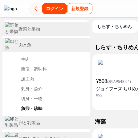
ログイン
新規登録
しらす・ちりめん
野菜と果物
肉と魚
しらす・ちりめ
生肉
簡便・調味料
加工肉
¥508
(税込¥548.64)
刺身・魚介
ジョイフーズ ちりめ
65g
切身・干物
魚卵・珍味
海藻
卵と乳製品