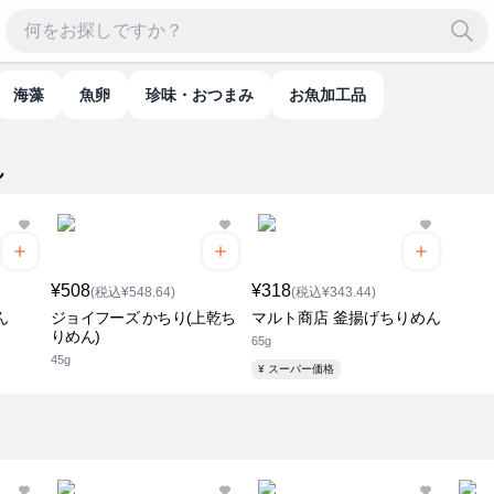
海藻
魚卵
珍味・おつまみ
お魚加工品
ん
¥508
¥318
(税込¥548.64)
(税込¥343.44)
ん
ジョイフーズ かちり(上乾ち
マルト商店 釜揚げちりめん
りめん)
65g
45g
¥ スーパー価格