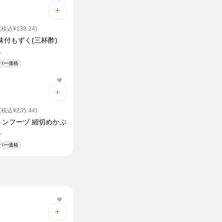
(税込¥138.24)
味付もずく(三杯酢)
入
ーパー価格
(税込¥235.44)
トンフーヅ 細切めかぶ
入
ーパー価格