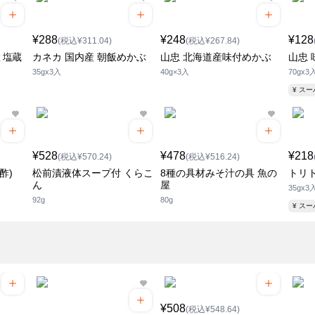
¥288
¥248
¥128
(税込¥311.04)
(税込¥267.84)
 塩蔵
カネカ 国内産 朝飯めかぶ
山忠 北海道産味付めかぶ
山忠 
35gx3入
40g×3入
70gx3
¥ ス
¥528
¥478
¥218
(税込¥570.24)
(税込¥516.24)
酢)
松前漬液体スープ付 くらこ
8種の具材みそ汁の具 魚の
トリ
ん
屋
35gx3
92g
80g
¥ ス
¥508
(税込¥548.64)