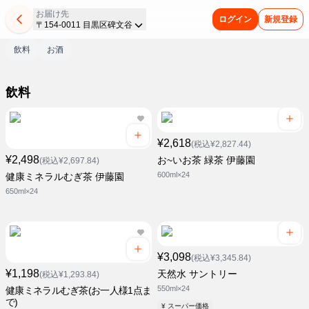
お届け先
ログイン
新規登録
〒154-0011 目黒区碑文谷
飲料
お酒
飲料
¥2,618
(税込¥2,827.44)
¥2,498
お~いお茶 緑茶 伊藤園
(税込¥2,697.84)
600ml×24
健康ミネラルむぎ茶 伊藤園
650ml×24
¥3,098
(税込¥3,345.84)
¥1,198
天然水 サントリー
(税込¥1,293.84)
550ml×24
健康ミネラルむぎ茶(お一人様1点ま
で)
¥ スーパー価格