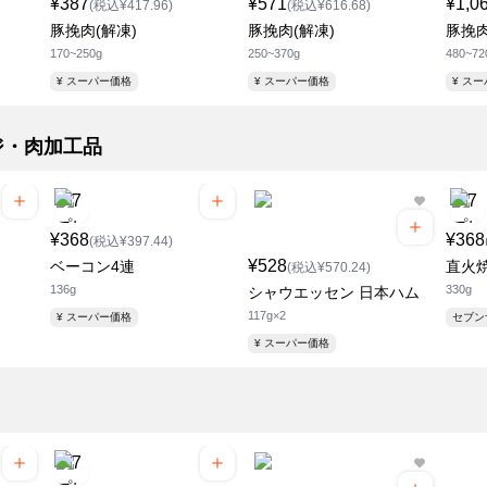
¥387
¥571
¥1,0
(税込¥417.96)
(税込¥616.68)
豚挽肉(解凍)
豚挽肉(解凍)
豚挽肉
170~250g
250~370g
480~72
¥ スーパー価格
¥ スーパー価格
¥ ス
ジ・肉加工品
¥368
¥368
(税込¥397.44)
¥528
ベーコン4連
直火
(税込¥570.24)
136g
330g
シャウエッセン 日本ハム
117g×2
¥ スーパー価格
セブ
¥ スーパー価格