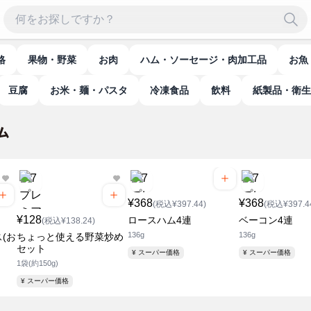
格
果物・野菜
お肉
ハム・ソーセージ・肉加工品
お魚
豆腐
お米・麺・パスタ
冷凍食品
飲料
紙製品・衛
¥368
¥368
(税込¥397.44)
(税込¥397.4
¥128
ロースハム4連
ベーコン4連
(税込¥138.24)
136g
136g
(お
ちょっと使える野菜炒め
セット
¥ スーパー価格
¥ スーパー価格
1袋(約150g)
¥ スーパー価格