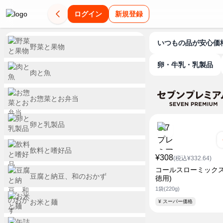
ログイン
新規登録
いつもの品が安心価
野菜と果物
卵・牛乳・乳製品
肉と魚
お惣菜とお弁当
卵と乳製品
飲料と嗜好品
¥308
(税込¥332.64)
コールスローミックス
豆腐と納豆、和のおかず
徳用)
1袋(220g)
お米と麺
¥ スーパー価格