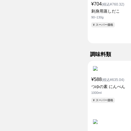
¥704
(税込¥760.32)
刺身用蒸しだこ
90~130g
¥ スーパー価格
調味料類
¥588
(税込¥635.04)
つゆの素 にんべん
1000ml
¥ スーパー価格