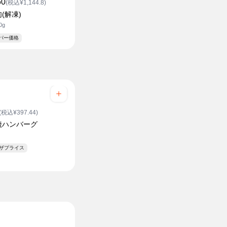
60
(税込¥1,144.8)
(解凍)
0g
ーパー価格
(税込¥397.44)
焼ハンバーグ
ンザプライス