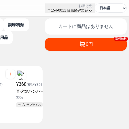
お届け先
〒154-0011 目黒区碑文谷
調味料類
カートに商品はありません
生用品
送料無料
0円
¥368
4)
(税込¥397.44)
¥548
¥558
直火焼ハンバーグ
(税込¥591.84)
(税込¥6
330g
ひとくち辛子明太子
ふんわりティ
組
約100g
セブンザプライス
5箱パック
¥ スーパー価格
¥ スーパー価