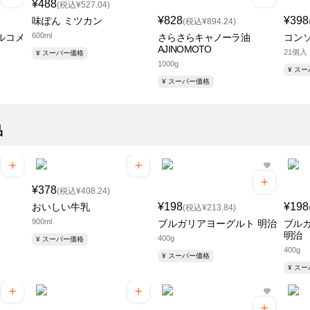
¥488
(税込¥527.04)
¥828
¥398
味ぽん ミツカン
(税込¥894.24)
600ml
ルコメ
さらさらキャノーラ油
コンソ
AJINOMOTO
21個入
¥ スーパー価格
1000g
¥ ス
¥ スーパー価格
品
¥378
(税込¥408.24)
¥198
¥198
おいしい牛乳
(税込¥213.84)
900ml
ブルガリアヨーグルト 明治
ブル
明治
400g
¥ スーパー価格
400g
¥ スーパー価格
¥ ス