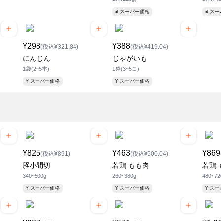
¥ スーパー価格
¥ ス
¥298
¥388
(税込¥321.84)
(税込¥419.04)
にんじん
じゃがいも
1袋(2~5本)
1袋(3~5コ)
¥ スーパー価格
¥ スーパー価格
¥825
¥463
¥869
(税込¥891)
(税込¥500.04)
豚小間切
若鶏 もも肉
若鶏 
340~500g
260~380g
480~72
¥ スーパー価格
¥ スーパー価格
¥ ス