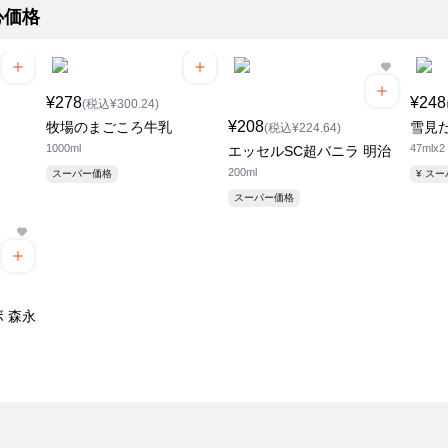
心価格
¥278
¥248
(税込¥300.24)
¥208
牧場のまごころ牛乳
雪見
(税込¥224.64)
1000ml
47mlx2
エッセルSC超バニラ 明治
200ml
スーパー価格
¥ ス
スーパー価格
 森永