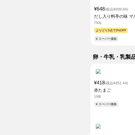
¥648
(税込¥699.84)
だし入り料亭の味 マ
750g
よりどり3点で3%OFF
¥ スーパー価格
卵・牛乳・乳製
¥418
(税込¥451.44)
赤たまご
10個
¥ スーパー価格