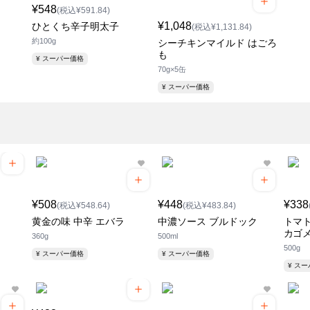
¥548
(税込¥591.84)
¥1,048
ひとくち辛子明太子
(税込¥1,131.84)
約100g
シーチキンマイルド はごろ
も
¥ スーパー価格
70g×5缶
¥ スーパー価格
¥508
¥448
¥338
(税込¥548.64)
(税込¥483.84)
黄金の味 中辛 エバラ
中濃ソース ブルドック
トマト
カゴ
360g
500ml
500g
¥ スーパー価格
¥ スーパー価格
¥ ス