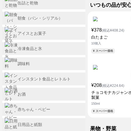
缶詰と乾物
いつもの品が安
朝食（パン・シリアル）
¥378
(税込¥408.24)
アイスとお菓子
白たまご
10個入
冷凍食品と氷
¥ スーパー価格
調味料
インスタント食品とレトルト
¥208
(税込¥224.64)
チョコモナカジャンボ
お酒
製菓
150ml
赤ちゃん・ベビー
¥ スーパー価格
日用品と紙類
果物・野菜