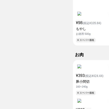
¥98
(税込¥105.84)
もやし
お徳用 500g
¥ スーパー価格
お肉
¥393
(税込¥424.44)
豚小間切
160~240g
¥ スーパー価格