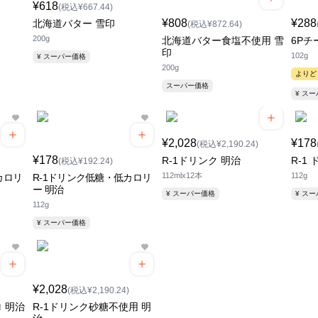
¥618
(税込¥667.44)
¥808
¥288
北海道バター 雪印
(税込¥872.64)
200g
北海道バター食塩不使用 雪
6Pチ
印
102g
¥ スーパー価格
200g
よりど
スーパー価格
¥ ス
¥2,028
¥178
(税込¥2,190.24)
¥178
R-1ドリンク 明治
R-1
(税込¥192.24)
112mlx12本
112g
カロリ
R-1ドリンク低糖・低カロリ
ー 明治
¥ スーパー価格
¥ ス
112g
¥ スーパー価格
¥2,028
(税込¥2,190.24)
ロ 明治
R-1ドリンク砂糖不使用 明