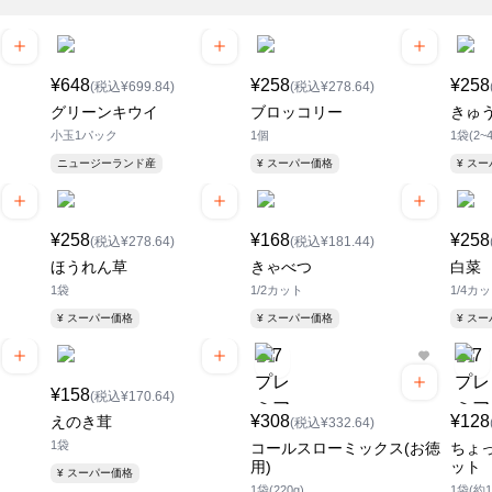
¥648
¥258
¥258
(税込¥699.84)
(税込¥278.64)
グリーンキウイ
ブロッコリー
きゅ
小玉1パック
1個
1袋(2~
ニュージーランド産
¥ スーパー価格
¥ ス
¥258
¥168
¥258
(税込¥278.64)
(税込¥181.44)
ほうれん草
きゃべつ
白菜
1袋
1/2カット
1/4カ
¥ スーパー価格
¥ スーパー価格
¥ ス
¥158
(税込¥170.64)
¥308
¥128
えのき茸
(税込¥332.64)
1袋
コールスローミックス(お徳
ちょ
用)
ット
¥ スーパー価格
1袋(220g)
1袋(約1