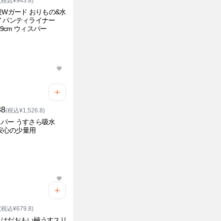
(税込¥943.8)
役Wガード おりもの&水
 パンティライナー
 19cm ウィスパー
88
(税込¥1,526.8)
パー うすさら吸水
c 安心の少量用
(税込¥679.8)
ィはだおもい極うすスリ