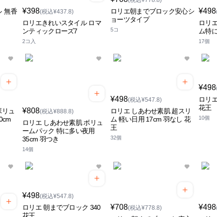
(税込¥778.8)
¥398
¥498
 無香
ロリエ朝までブロック安心シ
(税込¥437.8)
ョーツタイプ
ロリエきれいスタイル ロマ
ロリエ
5コ
ンティックローズ7
ム特
2コ入
17個
¥498
¥498
ロリエ
(税込¥547.8)
花王
¥808
ボリュ
ロリエ しあわせ素肌 超スリ
(税込¥888.8)
10個
0cm
ム 軽い日用 17cm 羽なし 花
ロリエ しあわせ素肌 ボリュ
王
ームパック 特に多い夜用
32個
35cm 羽つき
14個
¥498
(税込¥547.8)
¥708
¥498
ロリエ 朝までブロック 340
(税込¥778.8)
花王