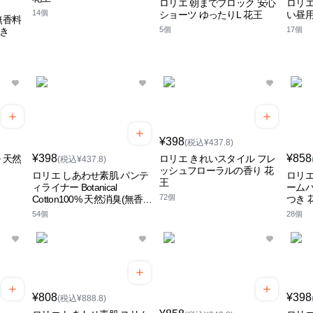
ロリエ 朝までブロック 安心
ロリエ
14個
ショーツ ゆったりL 花王
い昼用
無香料
5個
17個
つき
¥398
(税込¥437.8)
¥398
¥858
 天然
ロリエ きれいスタイル フレ
(税込¥437.8)
ッシュフローラルの香り 花
ロリエ しあわせ素肌 パンテ
ロリエ
王
ィライナー Botanical
ームパ
72個
Cotton100% 天然消臭(無香
つき 
料) 花王
54個
28個
¥808
¥398
(税込¥888.8)