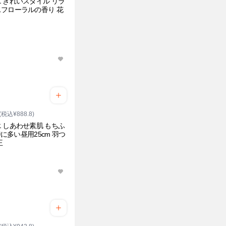
 きれいスタイル リラ
フローラルの香り 花
(税込¥888.8)
 しあわせ素肌 もちふ
 特に多い昼用25cm 羽つ
王