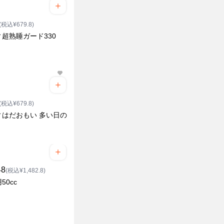
(税込¥679.8)
超熟睡ガード330
(税込¥679.8)
ィはだおもい 多い日の
48
(税込¥1,482.8)
50cc