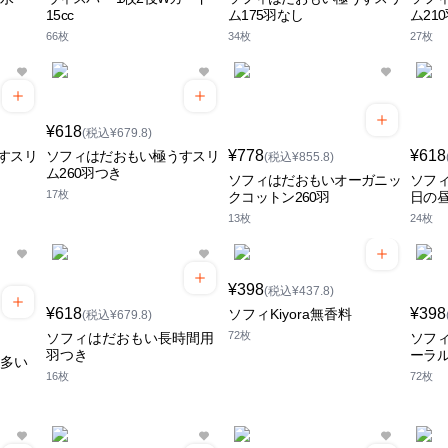
15cc
ム175羽なし
ム21
66枚
34枚
27枚
¥618
(税込¥679.8)
¥778
¥618
すスリ
ソフィはだおもい極うすスリ
(税込¥855.8)
ム260羽つき
ソフィはだおもいオーガニッ
ソフィ
17枚
クコットン260羽
日の昼
13枚
24枚
¥398
(税込¥437.8)
¥618
¥398
ソフィKiyora無香料
(税込¥679.8)
72枚
ソフィはだおもい長時間用
ソフィ
羽つき
ーラ
に多い
16枚
72枚