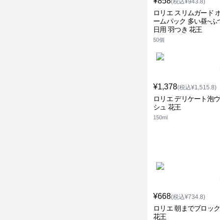
¥858
(税込¥943.8)
ロリエ スリムガード 
ームパック 多い昼~ふ
日用 羽つき 花王
50個
¥1,378
(税込¥1,515.8)
ロリエ デリケート泡
シュ 花王
150ml
¥668
(税込¥734.8)
ロリエ 朝までブロック3
花王