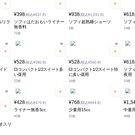
¥398
¥938
¥618
(税込¥437.8)
(税込¥1,031.8)
ラルリラ
ソフィはだおもいライナー
ソフィ超熟睡ショーツ
ソフィ
無香料
5枚
14枚
72枚
¥528
¥528
¥618
(税込¥580.8)
(税込¥580.8)
イド
CIコンパクト1/2スイート多
CIコンパクト1/2スイート特
ソフ
い昼用
に多い昼用
夜用
22枚
16枚
10枚
¥428
¥768
¥1,3
(税込¥470.8)
(税込¥844.8)
ライナー無香3cc
少量用15cc
中量用
40枚
32枚
38枚
すスリ