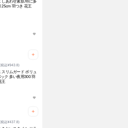
 しあわせ素肌 特に多
 25cm 羽つき 花王
(税込¥943.8)
 スリムガード ボリュ
ック 多い夜用300 羽
花王
(税込¥437.8)