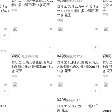
¥858
ロリエ しあわせ素肌 スリム
ロリエ
(税込¥943.8)
特に多い昼用 羽つき 花王
ックス
ボリュ
ロリエ スリムガード ボリュ
王
30個
つうの
ームパック 特に多い昼用 羽
72個
つき 花王
34個
ウォッ
¥498
¥498
¥808
(税込¥547.8)
(税込¥547.8)
ロリエ しあわせ素肌 もちふ
ロリエ しあわせ素肌 もちふ
ロリエ
わfit 特に多い昼用25cm 羽つ
わfit 特別心配な昼用30cm 羽
わfit
き 花王
つき 花王
き 花
14個
9個
26個
¥498
(税込¥547.8)
70
ロリエ スリムガード 軽い日
用 花王
¥858