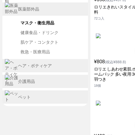
(税込¥437.8)
ロリエきれいスタイル
医薬部外品
料
72コ入
マスク・衛生用品
健康食品・ドリンク
肌ケア・コンタクト
救急・医療用品
¥808
(税込¥888.8)
ヘア・ボティケア
ロリエ しあわせ素肌 
ームパック 多い夜用 3
羽つき
介護用品
18個
ペット