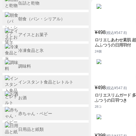
缶詰と乾物
朝食（パン・シリアル）
¥498
(税込¥547.8)
アイスとお菓子
ロリエしあわせ素肌 
ムふつうの日用羽付
冷凍食品と氷
24個
調味料
インスタント食品とレトルト
¥498
(税込¥547.8)
ロリエスリムガード 多
お酒
ふつうの日羽つき
28コ
赤ちゃん・ベビー
日用品と紙類
¥398