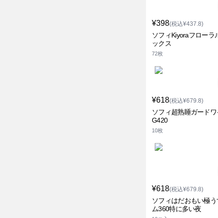
¥398
(税込¥437.8)
ソフィKiyoraフロー
ックス
72枚
¥618
(税込¥679.8)
ソフィ超熟睡ガードワ
G420
10枚
¥618
(税込¥679.8)
ソフィはだおもい極う
ム360特に多い夜