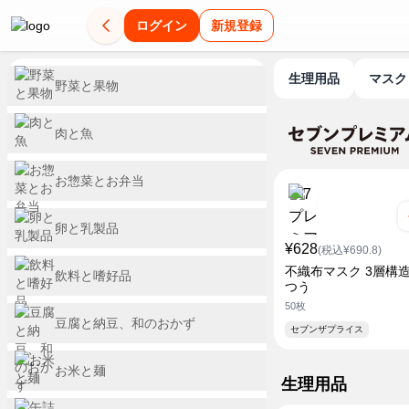
ログイン
新規登録
生理用品
マスク
野菜と果物
肉と魚
お惣菜とお弁当
卵と乳製品
¥628
(税込¥690.8)
不織布マスク 3層構造
飲料と嗜好品
つう
50枚
豆腐と納豆、和のおかず
セブンザプライス
お米と麺
生理用品