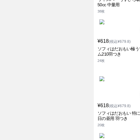
50cc 中量用
38枚
¥618
(税込¥679.8)
ソフィはだおもい極う
ム210羽つき
24枚
¥618
(税込¥679.8)
ソフィはだおもい 特
日の昼用 羽つき
20枚