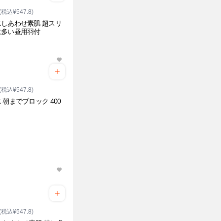
(税込¥547.8)
しあわせ素肌 超スリ
に多い昼用羽付
(税込¥547.8)
 朝までブロック 400
(税込¥547.8)