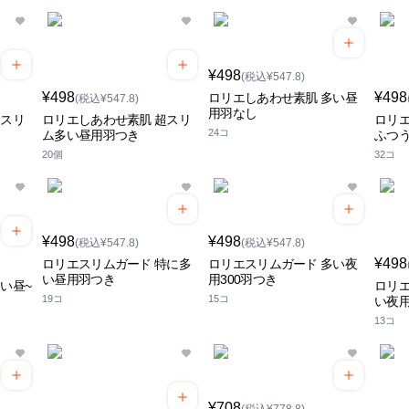
¥498
(税込¥547.8)
¥498
¥498
ロリエしあわせ素肌 多い昼
(税込¥547.8)
用羽なし
超スリ
ロリエしあわせ素肌 超スリ
ロリエ
24コ
ム多い昼用羽つき
ふつ
20個
32コ
¥498
¥498
(税込¥547.8)
(税込¥547.8)
¥498
ロリエスリムガード 特に多
ロリエスリムガード 多い夜
い昼用羽つき
用300羽つき
い昼~
ロリエ
19コ
15コ
い夜用
13コ
¥708