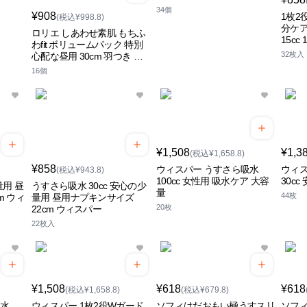
34個
¥908
1枚2
(税込¥998.8)
分ケア
ロリエ しあわせ素肌 もちふ
15cc
わfit ボリュームパック 特別
32枚入
心配な昼用 30cm 羽つき 花
王
16個
¥1,508
¥1,3
(税込¥1,658.8)
¥858
ウィスパー うすさら吸水
ウィス
(税込¥943.8)
100cc 女性用 吸水ケア 大容
30c
量用 昼
うすさら吸水 30cc 安心の少
量
44枚
m ウィ
量用 昼用ナプキンサイズ
20枚
22cm ウィスパー
22枚入
¥1,508
¥618
¥618
(税込¥1,658.8)
(税込¥679.8)
吸水
ウィスパー 1枚2役Wガード
ソフィはだおもい極うすスリ
ソフ