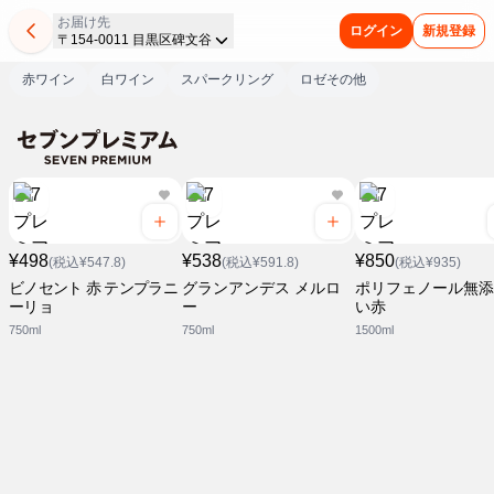
お届け先
ログイン
新規登録
〒154-0011 目黒区碑文谷
赤ワイン
白ワイン
スパークリング
ロゼその他
¥498
¥538
¥850
(税込¥547.8)
(税込¥591.8)
(税込¥935)
ビノセント 赤 テンプラニ
グランアンデス メルロ
ポリフェノール無添
ーリョ
ー
い赤
750ml
750ml
1500ml