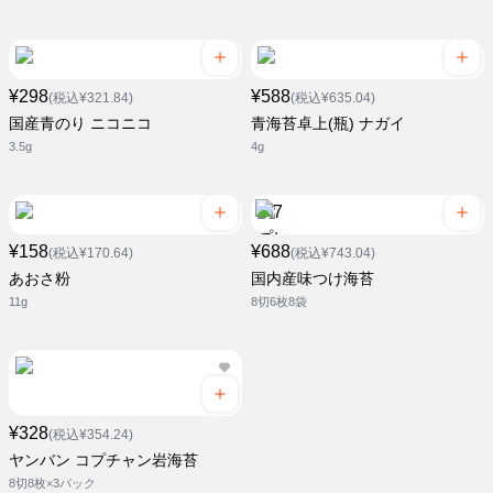
¥298
¥588
(税込¥321.84)
(税込¥635.04)
国産青のり ニコニコ
青海苔卓上(瓶) ナガイ
3.5g
4g
¥158
¥688
(税込¥170.64)
(税込¥743.04)
あおさ粉
国内産味つけ海苔
11g
8切6枚8袋
¥328
(税込¥354.24)
ヤンバン コプチャン岩海苔
8切8枚×3パック