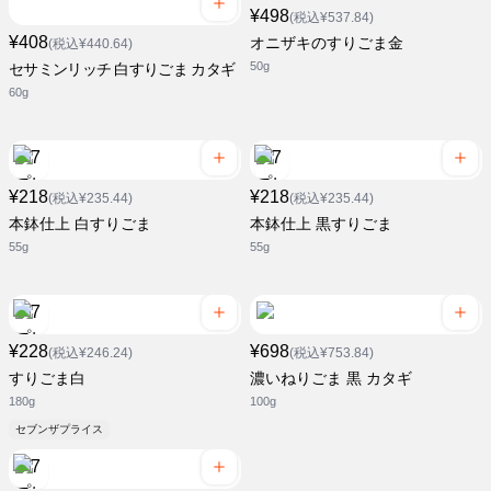
¥498
(税込¥537.84)
¥408
オニザキのすりごま金
(税込¥440.64)
50g
セサミンリッチ 白すりごま カタギ
60g
¥218
¥218
(税込¥235.44)
(税込¥235.44)
本鉢仕上 白すりごま
本鉢仕上 黒すりごま
55g
55g
¥228
¥698
(税込¥246.24)
(税込¥753.84)
すりごま白
濃いねりごま 黒 カタギ
180g
100g
セブンザプライス