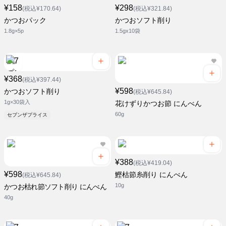
¥158
¥298
(税込¥170.64)
(税込¥321.84)
かつおパック
かつおソフト削り
1.8g×5p
1.5gx10袋
¥368
(税込¥397.44)
¥598
かつおソフト削り
(税込¥645.84)
1g×30袋入
花けずりかつお節 にんべん
60g
セブンザプライス
¥388
(税込¥419.04)
¥598
鰹枯節糸削り にんべん
(税込¥645.84)
10g
かつお枯れ節ソフト削り にんべん
40g