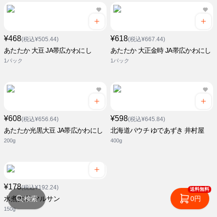
¥468
¥618
(税込¥505.44)
(税込¥667.44)
あたたか 大豆 JA帯広かわにし
あたたか 大正金時 JA帯広かわにし
1パック
1パック
¥608
¥598
(税込¥656.64)
(税込¥645.84)
あたたか光黒大豆 JA帯広かわにし
北海道パウチ ゆであずき 井村屋
200g
400g
¥178
(税込¥192.24)
送料無料
検索
0円
水煮大豆 マルサン
150g