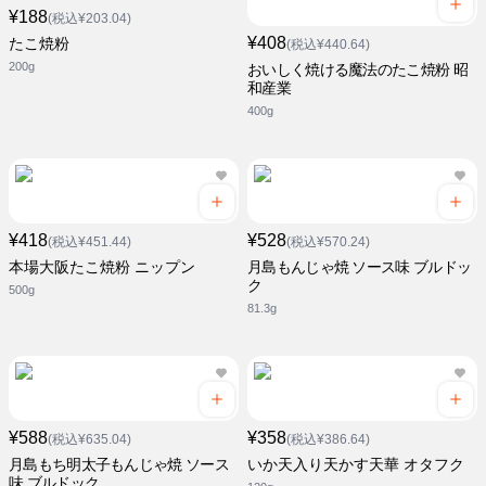
¥188
(税込¥203.04)
¥408
たこ焼粉
(税込¥440.64)
200g
おいしく焼ける魔法のたこ焼粉 昭
和産業
400g
¥418
¥528
(税込¥451.44)
(税込¥570.24)
本場大阪たこ焼粉 ニップン
月島もんじゃ焼 ソース味 ブルドッ
ク
500g
81.3g
¥588
¥358
(税込¥635.04)
(税込¥386.64)
月島もち明太子もんじゃ焼 ソース
いか天入り天かす天華 オタフク
味 ブルドック