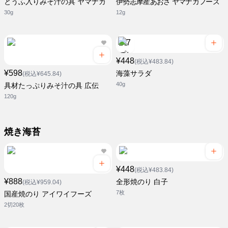
とうふ入りみそ汁の具 ヤマナカ
伊勢志摩産あおさ ヤマナカフーズ
30g
12g
¥448
(税込¥483.84)
¥598
海藻サラダ
(税込¥645.84)
40g
具材たっぷりみそ汁の具 広伝
120g
焼き海苔
¥448
(税込¥483.84)
¥888
全形焼のり 白子
(税込¥959.04)
7枚
国産焼のり アイワイフーズ
2切20枚