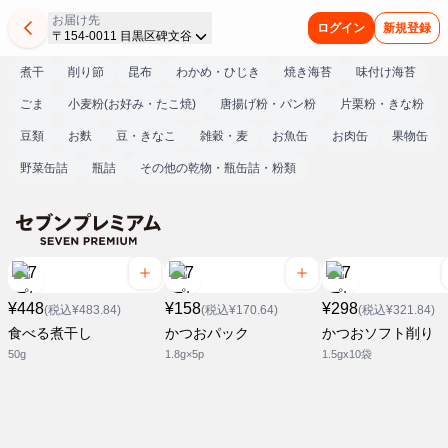
お届け先
ログイン
新規登録
〒154-0011 目黒区碑文谷
煮干
削り節
昆布
わかめ・ひじき
焼き海苔
味付け海苔
ごま
小麦粉(お好み・たこ焼)
唐揚げ粉・パン粉
片栗粉・きな粉
豆類
お麩
豆・きなこ
雑穀・麦
お魚缶
お肉缶
果物缶
野菜缶詰
瓶詰
その他の乾物・瓶缶詰・粉類
¥448
¥158
¥298
(税込¥483.84)
(税込¥170.64)
(税込¥321.84)
食べる煮干し
かつおパック
かつおソフト削り
50g
1.8g×5p
1.5gx10袋