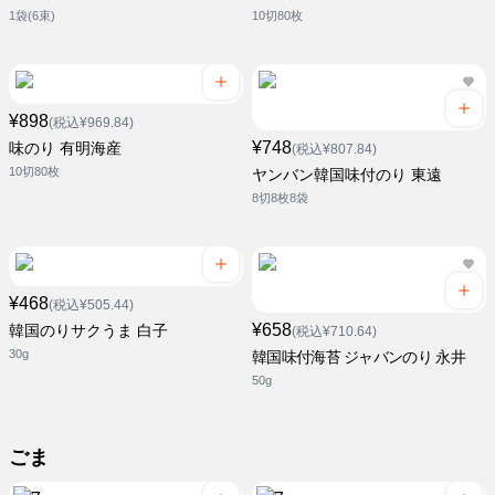
1袋(6束)
10切80枚
¥898
(税込¥969.84)
¥748
味のり 有明海産
(税込¥807.84)
10切80枚
ヤンバン韓国味付のり 東遠
8切8枚8袋
¥468
(税込¥505.44)
¥658
韓国のりサクうま 白子
(税込¥710.64)
30g
韓国味付海苔 ジャバンのり 永井
50g
ごま