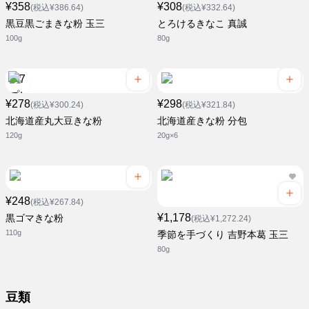
¥358
¥308
(税込¥386.64)
(税込¥332.64)
黒豆黒ごまきな粉 玉三
とろけるきなこ 真誠
100g
80g
¥278
¥298
(税込¥300.24)
(税込¥321.84)
北海道産丸大豆きな粉
北海道産きな粉 分包
120g
20g×6
¥248
(税込¥267.84)
¥1,178
黒ゴマきな粉
(税込¥1,272.24)
110g
季節を手づくり 吉野本葛 玉三
80g
豆類