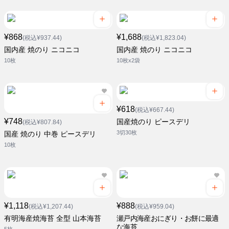
¥868
¥1,688
(税込¥937.44)
(税込¥1,823.04)
国内産 焼のり ニコニコ
国内産 焼のり ニコニコ
10枚
10枚x2袋
¥618
(税込¥667.44)
¥748
国産焼のり ピースデリ
(税込¥807.84)
3切30枚
国産 焼のり 中巻 ピースデリ
10枚
¥1,118
¥888
(税込¥1,207.44)
(税込¥959.04)
有明海産焼海苔 全型 山本海苔
瀬戸内海産おにぎり・お餅に最適
な海苔