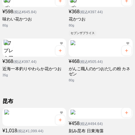
¥598
¥368
(税込¥645.84)
(税込¥397.44)
味わい花かつお
花かつお
80g
80g
セブンザプライス
¥368
¥468
(税込¥397.44)
(税込¥505.44)
近海一本釣りやわらか花かつお
がんこ職人のかつおだしの粉 カネ
ゼン
35g
80g
昆布
¥458
(税込¥494.64)
¥1,018
刻み昆布 日東海藻
(税込¥1,099.44)