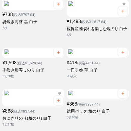
¥738
(税込¥797.04)
¥1,498
姿焼き海苔 黒 白子
(税込¥1,617.84)
7枚
佐賀産 歯切れを楽しむ焼のり 白子
8枚
¥1,508
¥418
(税込¥1,628.64)
(税込¥451.44)
手巻き用寿しのり 白子
一口手巻 華 白子
2切28枚
20枚入
¥868
(税込¥937.44)
¥868
徳用パック 焼のり 白子
(税込¥937.44)
3切40枚
おにぎりのり(焼のり) 白子
3切27枚