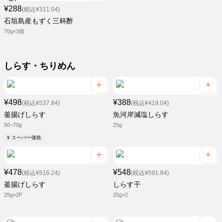
¥288
(税込¥311.04)
石垣島産もずく三杯酢
70g×3個
しらす・ちりめん
¥498
¥388
(税込¥537.84)
(税込¥419.04)
釜揚げしらす
魚河岸減塩しらす
50~70g
25g
¥ スーパー価格
¥478
¥548
(税込¥516.24)
(税込¥591.84)
釜揚げしらす
しらす干
25g×2P
25g×2