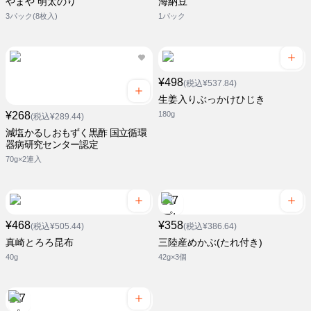
やまや 明太のり
海納豆
3パック(8枚入)
1パック
¥498
(税込¥537.84)
生姜入りぶっかけひじき
¥268
180g
(税込¥289.44)
減塩かるしおもずく黒酢 国立循環
器病研究センター認定
70g×2連入
¥468
¥358
(税込¥505.44)
(税込¥386.64)
真崎とろろ昆布
三陸産めかぶ(たれ付き)
40g
42g×3個