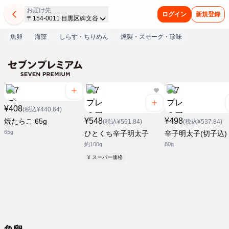
お届け先
ログイン
新規登録
〒154-0011 目黒区碑文谷
魚卵
海藻
しらす・ちりめん
燻製・スモーク・珍味
¥408
(税込¥440.64)
¥548
¥498
焼たらこ 65g
(税込¥591.84)
(税込¥537.84)
65g
ひとくち辛子明太子
辛子明太子(切子込)
約100g
80g
¥ スーパー価格