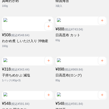
真崎わかめ
韓国海苔
100g
3袋入
¥688
(税込¥743.04)
¥508
日高昆布 カット
(税込¥548.64)
60g
わかめ煮 しいたけ入り 沖物産
160g
¥318
¥898
(税込¥343.44)
(税込¥969.84)
子持ちめかぶ 減塩
日高昆布(ロング)
1パック(40g×3)
80g
¥548
¥548
(税込¥591.84)
(税込¥591.84)