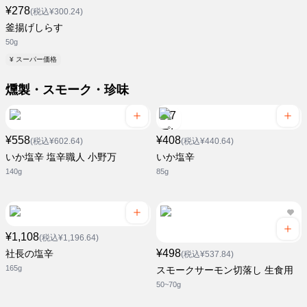
¥278
(税込¥300.24)
釜揚げしらす
50g
¥ スーパー価格
燻製・スモーク・珍味
¥558
¥408
(税込¥602.64)
(税込¥440.64)
いか塩辛 塩辛職人 小野万
いか塩辛
140g
85g
¥1,108
(税込¥1,196.64)
¥498
社長の塩辛
(税込¥537.84)
165g
スモークサーモン切落し 生食用
50~70g