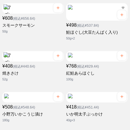
¥608
(税込¥656.64)
¥498
スモークサーモン
(税込¥537.84)
50g
鮭ほぐし(大豆たんぱく入り)
50g×2
¥408
¥768
(税込¥440.64)
(税込¥829.44)
焼きさけ
紅鮭あらほぐし
52g
100g
¥508
¥418
(税込¥548.64)
(税込¥451.44)
小野万いかこうじ漬け
いか明太子ぶっかけ
180g
40g×3