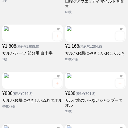
1本
口腔ケアウエッティ マイルド 和光
堂
60枚
¥1,808
¥1,168
(税込¥1,988.8)
(税込¥1,284.8)
サルバシーツ 部分用 白十字
サルバお肌にやさしいおしりふき
1枚
80枚×3個
¥888
¥638
(税込¥976.8)
(税込¥701.8)
サルバお肌にやさしいぬれタオル
サルバ水のいらないシャンプータ
オル
60枚×2個
30枚