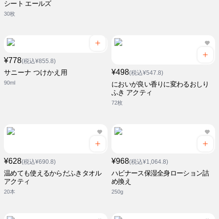
シート エールズ
30枚
¥778
(税込¥855.8)
¥498
サニーナ つけかえ用
(税込¥547.8)
90ml
においが良い香りに変わるおしり
ふき アクティ
72枚
¥628
¥968
(税込¥690.8)
(税込¥1,064.8)
温めても使えるからだふきタオル
ハビナース保湿全身ローション詰
アクティ
め換え
20本
250g