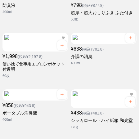
¥798
防臭液
(税込¥877.8)
400ml
超厚・超大おしりふき ふた付き
50枚
¥638
(税込¥701.8)
¥1,998
介護の消臭
(税込¥2,197.8)
400ml
使い捨て食事用エプロンポケット
付透明
60枚
¥858
(税込¥943.8)
¥438
ポータブル消臭液
(税込¥481.8)
400ml
シッカロール・ハイ紙箱 和光堂
170g