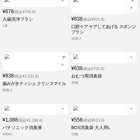
¥678
(税込¥745.8)
¥838
入歯洗浄ブラシ
(税込¥921.8)
1本
口腔ケア ケアしてあげる スポンジ
ブラシ
10本入
¥638
(税込¥701.8)
¥938
おむつ用消臭袋
(税込¥1,031.8)
15枚
歯みがきティシュ クリンスマイル
90枚入
¥1,088
¥558
(税込¥1,196.8)
(税込¥613.8)
パナソニック消臭液
BOS消臭袋 大人用L
400ml
15枚