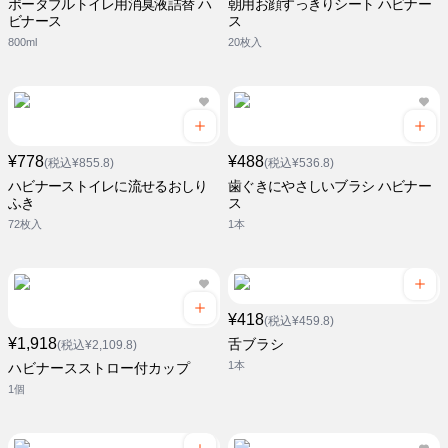
ポータブルトイレ用消臭液詰替 ハ
朝用お顔すっきりシート ハビナー
ビナース
ス
800ml
20枚入
¥778
¥488
(税込¥855.8)
(税込¥536.8)
ハビナーストイレに流せるおしり
歯ぐきにやさしいブラシ ハビナー
ふき
ス
72枚入
1本
¥418
(税込¥459.8)
¥1,918
舌ブラシ
(税込¥2,109.8)
1本
ハビナースストロー付カップ
1個