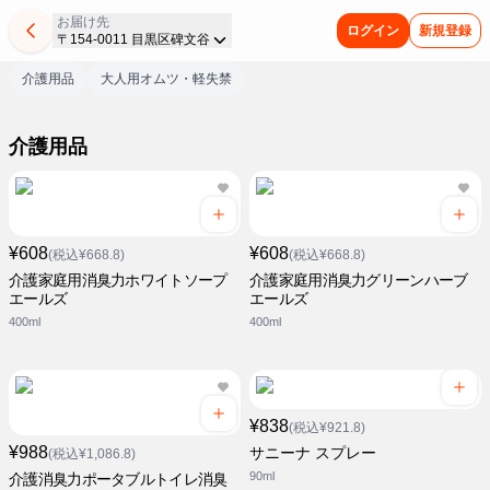
お届け先
ログイン
新規登録
〒154-0011 目黒区碑文谷
介護用品
大人用オムツ・軽失禁
介護用品
¥608
¥608
(税込¥668.8)
(税込¥668.8)
介護家庭用消臭力ホワイトソープ
介護家庭用消臭力グリーンハーブ
エールズ
エールズ
400ml
400ml
¥838
(税込¥921.8)
¥988
サニーナ スプレー
(税込¥1,086.8)
90ml
介護消臭力ポータブルトイレ消臭