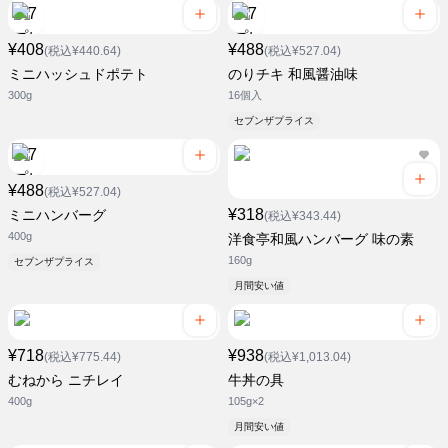
¥408
¥488
(税込¥440.64)
(税込¥527.04)
ミニハッシュドポテト
のりチキ 和風醤油味
300g
16個入
セブンザプライス
¥488
(税込¥527.04)
¥318
ミニハンバーグ
(税込¥343.44)
400g
洋食亭和風ハンバーグ 味の素
160g
セブンザプライス
月間安い値
¥718
¥938
(税込¥775.44)
(税込¥1,013.04)
むねから ニチレイ
牛丼の具
400g
105g×2
月間安い値