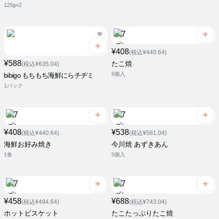
125g×2
¥408
(税込¥440.64)
¥588
たこ焼
(税込¥635.04)
6個入
bibigo もちもち海鮮にらチヂミ
1パック
¥408
¥538
(税込¥440.64)
(税込¥581.04)
海鮮お好み焼き
今川焼 あずきあん
1食
5個入
¥458
¥688
(税込¥494.64)
(税込¥743.04)
ホットビスケット
たこたっぷりたこ焼