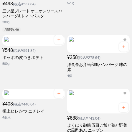
¥498
520g
(税込¥537.84)
三ツ星プレート オニオンソースハ
ンバーグ&トマトパスタ
300g
月間安い値
¥548
(税込¥591.84)
¥258
ポッポの皮つきポテト
(税込¥278.64)
500g
洋食亭お弁当和風ハンバーグ 味の
素
4個
¥408
(税込¥440.64)
極上ヒレかつ ニチレイ
4個入
¥688
(税込¥743.04)
よくばり御膳 五目ご飯と鶏と野菜
の黒酢あん ニップン