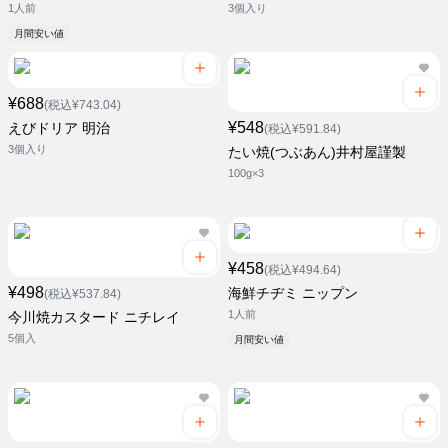
1人前
3個入り
月間安い値
¥688
(税込¥743.04)
¥548
えびドリア 明治
(税込¥591.84)
3個入り
たい焼(つぶあん)井村屋謹製
100g×3
¥458
(税込¥494.64)
¥498
海鮮チヂミ ニップン
(税込¥537.84)
1人前
今川焼カスタード ニチレイ
5個入
月間安い値