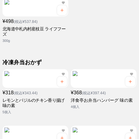
¥498
(税込¥537.84)
北海道中札内村産枝豆 ライフフー
ズ
300g
冷凍弁当おかず
¥318
¥368
(税込¥343.44)
(税込¥397.44)
レモンとバジルのチキン香り揚げ
洋食亭お弁当ハンバーグ 味の素
味の素
4個入
5個入