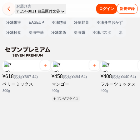
お届け先
ログイン
新規登録
〒154-0011 目黒区碑文谷
冷凍果実
EASEUP
冷凍惣菜
冷凍野菜
冷凍弁当おかず
冷凍軽食
冷凍中華
冷凍米飯
冷凍麺
冷凍パスタ
氷
¥618
¥458
¥408
(税込¥667.44)
(税込¥494.64)
(税込¥440.64)
ベリーミックス
マンゴー
フルーツミックス
300g
400g
400g
セブンザプライス