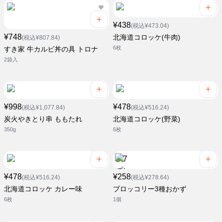
¥438
(税込¥473.04)
¥748
北海道コロッケ(牛肉)
(税込¥807.84)
6枚
すき家 牛カルビ丼の具 トロナ
2袋入
¥998
¥478
(税込¥1,077.84)
(税込¥516.24)
炭火やきとり串 ももたれ
北海道コロッケ(野菜)
350g
6枚
¥478
¥258
(税込¥516.24)
(税込¥278.64)
北海道コロッケ カレー味
ブロッコリー3種おかず
6枚
1個