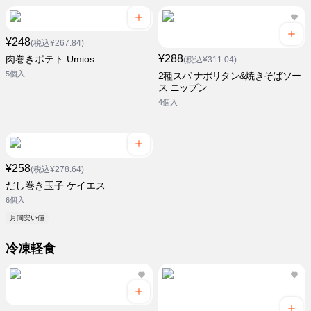
¥248
(税込¥267.84)
¥288
肉巻きポテト Umios
(税込¥311.04)
5個入
2種スパ ナポリタン&焼きそばソー
ス ニップン
4個入
¥258
(税込¥278.64)
だし巻き玉子 ケイエス
6個入
月間安い値
冷凍軽食