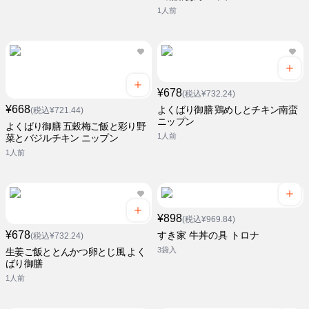
1人前
¥678
(税込¥732.24)
¥668
よくばり御膳 鶏めしとチキン南蛮
(税込¥721.44)
ニップン
よくばり御膳 五穀梅ご飯と彩り野
1人前
菜とバジルチキン ニップン
1人前
¥898
(税込¥969.84)
¥678
すき家 牛丼の具 トロナ
(税込¥732.24)
3袋入
生姜ご飯ととんかつ卵とじ風 よく
ばり御膳
1人前