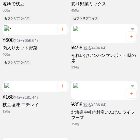
塩ゆで枝豆
彩り野菜ミックス
800g
450g
セブンザプライス
セブンザプライス
¥608
(税込¥656.64)
¥458
肉入りカット野菜
(税込¥494.64)
400g
それいけ!アンパンマンポテト 味の
素
セブンザプライス
234g
¥168
(税込¥181.44)
¥358
枝豆塩味 ニチレイ
(税込¥386.64)
120g
北海道中札内村産いんげん ライフ
フーズ
150g