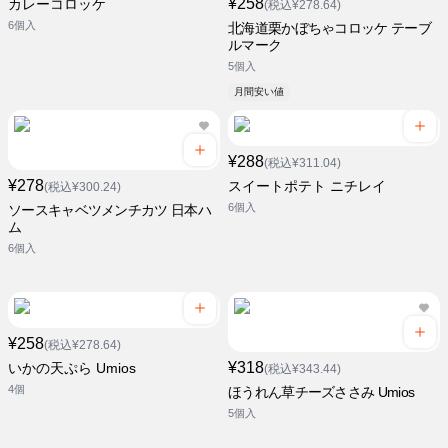
¥258
カレーコロッケ
(税込¥278.64)
6個入
北海道栗かぼちゃコロッケ テーブ
ルマーク
5個入
月間安い値
¥288
(税込¥311.04)
¥278
スイートポテト ニチレイ
(税込¥300.24)
6個入
ソースキャベツメンチカツ 日本ハ
ム
6個入
¥258
(税込¥278.64)
¥318
いかの天ぷら Umios
(税込¥343.44)
4個
ほうれん草チーズささみ Umios
5個入