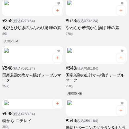
¥258
¥678
(税込¥278.64)
(税込¥732.24)
えびとひじきのふんわり揚 味の素
やわらか若鶏から揚げ 味の素
5個
270g
月間安い値
¥548
¥548
(税込¥591.84)
(税込¥591.84)
国産若鶏の塩から揚げ テーブルマ
国産若鶏の出汁から揚げ テーブル
ーク
マーク
250g
250g
月間安い値
¥698
(税込¥753.84)
¥548
特から ニチレイ
(税込¥591.84)
380g
厚切りベーコンのグラタン&オムラ