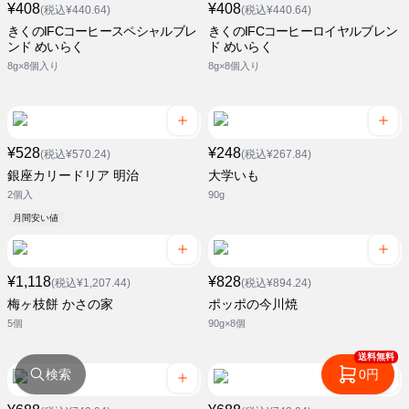
¥408
¥408
(税込¥440.64)
(税込¥440.64)
きくのIFCコーヒースペシャルブレ
きくのIFCコーヒーロイヤルブレン
ンド めいらく
ド めいらく
8g×8個入り
8g×8個入り
¥528
¥248
(税込¥570.24)
(税込¥267.84)
銀座カリードリア 明治
大学いも
2個入
90g
月間安い値
¥1,118
¥828
(税込¥1,207.44)
(税込¥894.24)
梅ヶ枝餅 かさの家
ポッポの今川焼
5個
90g×8個
送料無料
検索
0円