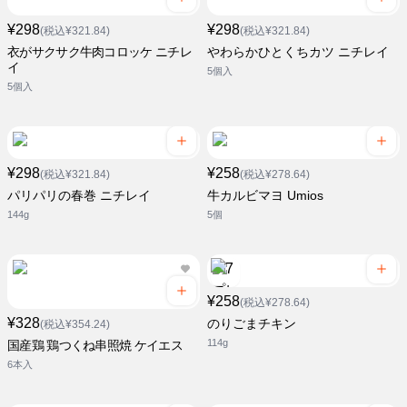
¥298
¥298
(税込¥321.84)
(税込¥321.84)
衣がサクサク牛肉コロッケ ニチレ
やわらかひとくちカツ ニチレイ
イ
5個入
5個入
¥298
¥258
(税込¥321.84)
(税込¥278.64)
パリパリの春巻 ニチレイ
牛カルビマヨ Umios
144g
5個
¥258
(税込¥278.64)
¥328
のりごまチキン
(税込¥354.24)
114g
国産鶏 鶏つくね串照焼 ケイエス
6本入