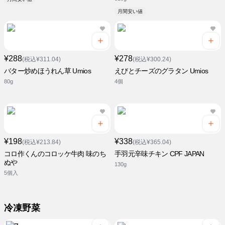
月間安い値
¥288
¥278
(税込¥311.04)
(税込¥300.24)
バター炒めほうれん草 Umios
えびとチーズのグラタン Umios
80g
4個
¥198
¥338
(税込¥213.84)
(税込¥365.04)
コロ作くんのコロッケ牛肉 味のち
手羽元辛味チキン CPF JAPAN
ぬや
130g
5個入
冷凍野菜