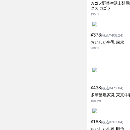
カゴメ野菜生活山梨巨
クス カゴメ
195ml
¥378
(税込¥408.24)
おいしい牛乳 森永
900ml
¥438
(税込¥473.04)
多摩酪農家発 東京牛
1000ml
¥188
(税込¥203.04)
おいしい牛乳 明治