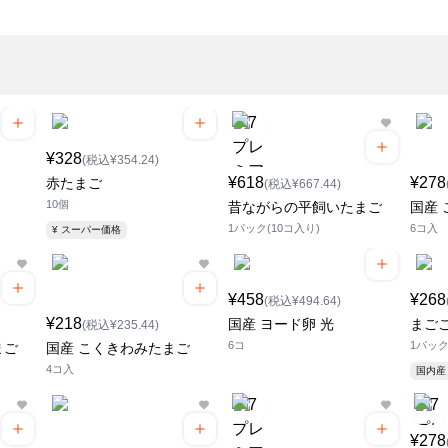
¥328
(税込¥354.24)
¥618
¥278
赤たまご
(税込¥667.44)
10個
昔ながらの平飼いたまご
国産
1パック(10コ入り)
6コ入
¥ スーパー価格
¥458
¥268
(税込¥494.64)
¥218
国産 ヨード卵 光
まご
(税込¥235.44)
6コ
1パック
まご
国産 こくきわみたまご
4コ入
国内産
¥278