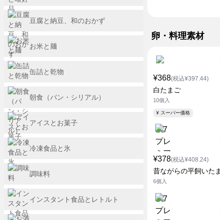
豆腐と納豆、和のおかず
卵・料理素材
お米と麺
缶詰と乾物
¥368
(税込¥397.44)
白たまご
朝食（パン・シリアル）
10個入
¥ スーパー価格
アイスとお菓子
冷凍食品と氷
¥378
(税込¥408.24)
昔ながらの平飼いた
調味料
6個入
インスタント食品とレトルト