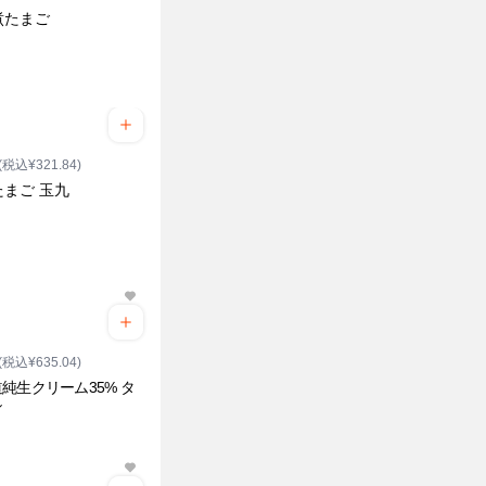
煮たまご
(税込¥321.84)
たまご 玉九
(税込¥635.04)
純生クリーム35% タ
シ