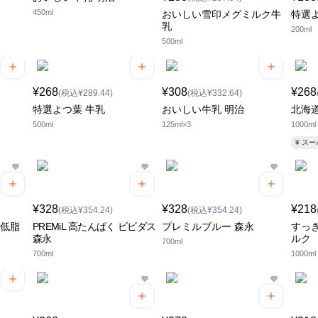
450ml
おいしい雪印メグミルク牛
特選
乳
200ml
500ml
¥268
¥308
¥268
(税込¥289.44)
(税込¥332.64)
特選よつ葉 牛乳
おいしい牛乳 明治
北海
500ml
125ml×3
1000ml
¥ ス
¥328
¥328
¥218
(税込¥354.24)
(税込¥354.24)
勝低脂
PREMiL 高たんぱく ビビダス
プレミルブルー 森永
すっき
森永
ルク
700ml
700ml
1000ml