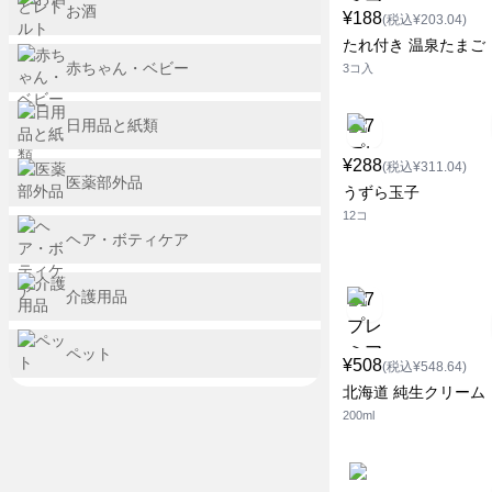
お酒
¥188
(税込¥203.04)
たれ付き 温泉たまご
赤ちゃん・ベビー
3コ入
日用品と紙類
¥288
(税込¥311.04)
医薬部外品
うずら玉子
12コ
ヘア・ボティケア
介護用品
ペット
¥508
(税込¥548.64)
北海道 純生クリーム
200ml