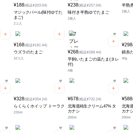
¥188
¥238
半熟
(税込¥203.04)
(税込¥257.04)
2個入
マジックパール(味付ゆでた
味付き半熟ゆでたまご
まご)
2個入
2コ入
¥168
¥298
(税込¥181.44)
¥268
ウズラのたまご
錦糸
(税込¥289.44)
10コ入
40g
平飼いたまごの温たま(タレ
付)
4個
¥328
¥678
¥588
(税込¥354.24)
(税込¥732.24)
らくらくホイップ トーラク
北海道純生クリーム47% タ
北海道
カナシ
カナ
220ml
200ml
200ml