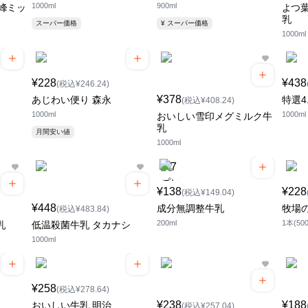
1000ml
900ml
峰ミッ
よつ葉
乳
スーパー価格
¥ スーパー価格
1000ml
¥228
¥438
(税込¥246.24)
¥378
あじわい便り 森永
特選4
(税込¥408.24)
1000ml
1000ml
おいしい雪印メグミルク牛
乳
月間安い値
1000ml
¥138
¥228
(税込¥149.04)
¥448
成分無調整牛乳
牧場
(税込¥483.84)
200ml
1本(500
乳
低温殺菌牛乳 タカナシ
1000ml
¥258
(税込¥278.64)
¥238
¥188
おいしい牛乳 明治
(税込¥257.04)