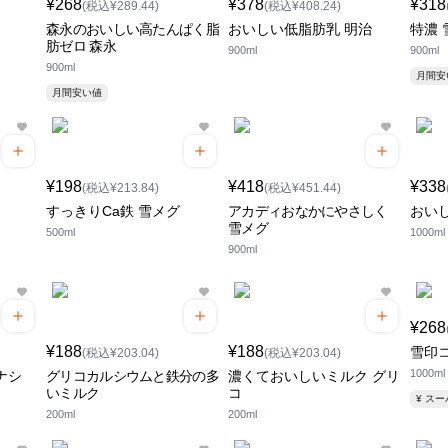
¥268
¥378
¥318
(税込¥289.44)
(税込¥408.24)
森永のおいしい高たんぱく脂
おいしい低脂肪乳 明治
特濃
肪ゼロ 森永
900ml
900ml
900ml
月間
月間安い値
¥198
¥418
¥338
(税込¥213.84)
(税込¥451.44)
すっきりCa鉄 雪メグ
アカディおなかにやさしく
おい
雪メグ
500ml
1000ml
900ml
¥268
¥188
¥188
雪印
(税込¥203.04)
(税込¥203.04)
1000ml
ナシ
グリコカルシウムと鉄分の多
濃くておいしいミルク グリ
いミルク
コ
¥ ス
200ml
200ml