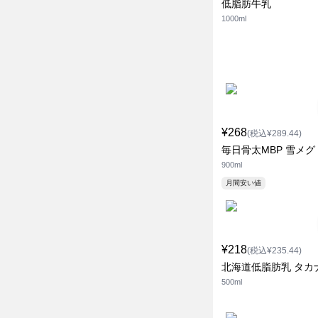
低脂肪牛乳
1000ml
¥268
(税込¥289.44)
毎日骨太MBP 雪メグ
900ml
月間安い値
¥218
(税込¥235.44)
北海道低脂肪乳 タカ
500ml