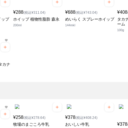
¥288
¥688
¥408
(税込¥311.04)
(税込¥743.04)
イップ
ホイップ 植物性脂肪 森永
めいらく スプレーホイップ
タカ
ーム
200ml
144mkl
100g
タカナ
¥258
¥378
(税込¥278.64)
(税込¥408.24)
¥378
牧場のまごころ牛乳
おいしい牛乳