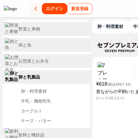
ログイン
新規登録
卵・料理素材
野菜と果物
肉と魚
お惣菜とお弁当
卵と乳製品
¥618
(税込¥667.44)
卵・料理素材
昔ながらの平飼いた
1パック(10コ入り)
牛乳・機能性乳
ヨーグルト
チーズ・バター
飲料と嗜好品