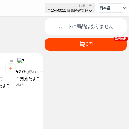
お届け先
〒154-0011 目黒区碑文谷
カートに商品はありません
送料無料
0円
¥278
¥288
(税込¥300.24)
(税込¥311.04)
¥268
半熟煮たまご
うずら玉子
4)
(税込¥2
2個入
12コ
たまご
平飼いたま
レ付)
4個