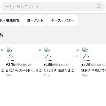
牛乳・機能性乳
ヨーグルト
チーズ・バター
¥378
¥188
¥238
(税込¥408.24)
(税込¥203.04)
(税込¥257.0
まご
昔ながらの平飼いたまご
たれ付き 温泉たまご
味付き半熟ゆで
6個入
3コ入
2個入