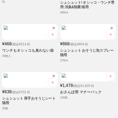
5L
シュシュット! オシッコ・ウンチ専
用 消臭&除菌 猫用
300ml
¥468
¥868
(税込¥514.8)
(税込¥954.8)
ウンチもオシッコも臭わない袋
シュシュット おそうじ泡スプレー
猫用
30枚入
270ml
¥1,478
(税込¥1,625.8)
¥638
おさんぽ用 マナーパック
(税込¥701.8)
100枚
シュシュット 厚手おそうじシート
猫用
25枚