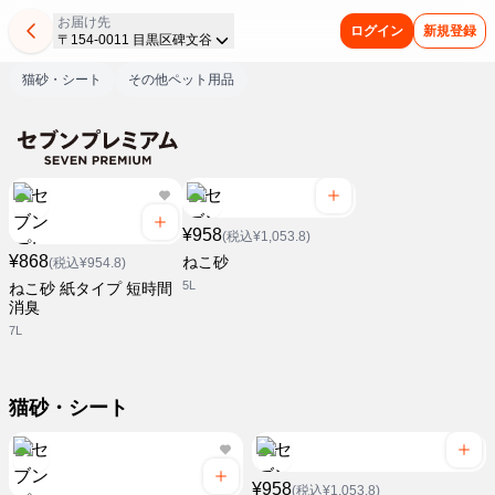
お届け先
ログイン
新規登録
〒154-0011 目黒区碑文谷
猫砂・シート
その他ペット用品
¥958
(税込¥1,053.8)
¥868
ねこ砂
(税込¥954.8)
5L
ねこ砂 紙タイプ 短時間
消臭
7L
猫砂・シート
¥958
(税込¥1,053.8)