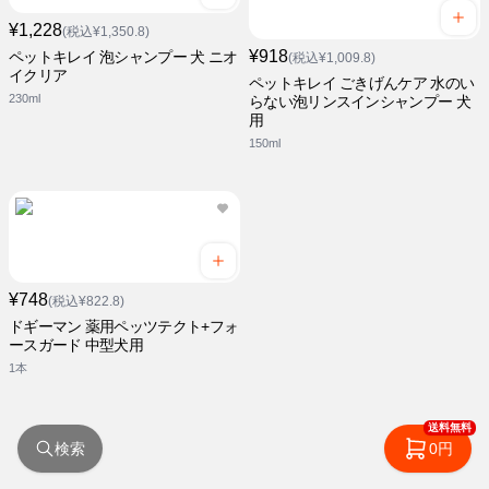
¥1,228
(税込¥1,350.8)
¥918
ペットキレイ 泡シャンプー 犬 ニオ
(税込¥1,009.8)
イクリア
ペットキレイ ごきげんケア 水のい
230ml
らない泡リンスインシャンプー 犬
用
150ml
¥748
(税込¥822.8)
ドギーマン 薬用ペッツテクト+フォ
ースガード 中型犬用
1本
送料無料
検索
0円