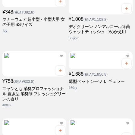
¥348
(税込¥382.8)
¥1,008
マナーウェア 超小型・小型犬用 女
(税込¥1,108.8)
の子用 SSサイズ
デオクリーン ノンアルコール除菌
4枚
ウェットティッシュ つめかえ用
60枚×3
¥1,688
(税込¥1,856.8)
¥758
薄型ペットシーツ レギュラー
(税込¥833.8)
160枚
ニャンとも 消臭プロフェッショナ
ル 置き型 消臭剤 フレッシュグリー
ンの香り
400ml