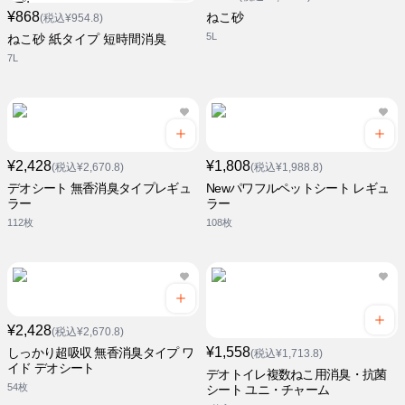
¥868
ねこ砂
(税込¥954.8)
5L
ねこ砂 紙タイプ 短時間消臭
7L
¥2,428
¥1,808
(税込¥2,670.8)
(税込¥1,988.8)
デオシート 無香消臭タイプレギュ
Newパワフルペットシート レギュ
ラー
ラー
112枚
108枚
¥2,428
(税込¥2,670.8)
¥1,558
しっかり超吸収 無香消臭タイプ ワ
(税込¥1,713.8)
イド デオシート
デオトイレ複数ねこ用消臭・抗菌
54枚
シート ユニ・チャーム