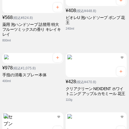
¥408
(税込¥448.8)
¥568
ビオレU 泡ハンドソープ ポンプ 花
(税込¥624.8)
王
薬用 泡ハンドソープ 詰替用 特大
240ml
フルーツミックスの香り キレイキ
レイ
800ml
¥978
(税込¥1,075.8)
手指の消毒スプレー本体
400ml
¥428
(税込¥470.8)
クリアクリーン NEXDENT ホワイ
トニング アップルカモミール 花王
110g