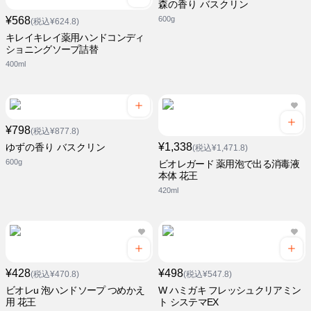
森の香り バスクリン
¥568
600g
(税込¥624.8)
キレイキレイ薬用ハンドコンディ
ショニングソープ詰替
400ml
¥798
(税込¥877.8)
¥1,338
ゆずの香り バスクリン
(税込¥1,471.8)
600g
ビオレガード 薬用泡で出る消毒液
本体 花王
420ml
¥428
¥498
(税込¥470.8)
(税込¥547.8)
ビオレu 泡ハンドソープ つめかえ
W ハミガキ フレッシュクリアミン
用 花王
ト システマEX