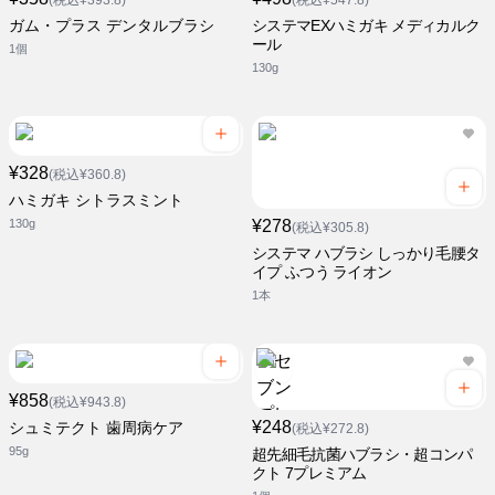
(税込¥393.8)
(税込¥547.8)
ガム・プラス デンタルブラシ
システマEXハミガキ メディカルク
ール
1個
130g
¥328
(税込¥360.8)
ハミガキ シトラスミント
130g
¥278
(税込¥305.8)
システマ ハブラシ しっかり毛腰タ
イプ ふつう ライオン
1本
¥858
(税込¥943.8)
¥248
シュミテクト 歯周病ケア
(税込¥272.8)
95g
超先細毛抗菌ハブラシ・超コンパ
クト 7プレミアム