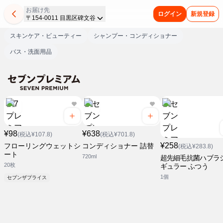
お届け先
ログイン
新規登録
〒154-0011 目黒区碑文谷
スキンケア・ビューティー
シャンプー・コンディショナー
バス・洗面用品
¥98
¥638
(税込¥107.8)
(税込¥701.8)
¥258
フローリングウェットシ
コンディショナー 詰替
(税込¥283.8)
ート
720ml
超先細毛抗菌ハブラシ
20枚
ギュラー ふつう
1個
セブンザプライス