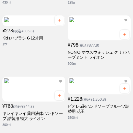
430ml
125g
¥278
(税込¥305.8)
Kid'sハブラシ 6-12才用
1本
¥798
(税込¥877.8)
NONIO マウスウォッシュ クリアハ
ーブミント ライオン
600ml
¥1,228
(税込¥1,350.8)
¥768
ビオレu泡ハンドソープフルーツ詰
(税込¥844.8)
替用 花王
キレイキレイ 薬用液体ハンドソー
1500ml
プ 詰替用 特大 ライオン
800ml