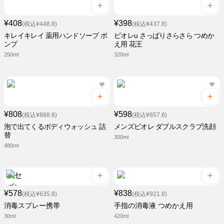
¥408
¥398
(税込¥448.8)
(税込¥437.8)
キレイキレイ 薬用ハンドソープ ポ
ビオレu さっぱりさらさら つめか
ンプ
え用 花王
250ml
320ml
¥808
¥598
(税込¥888.8)
(税込¥657.8)
泡で出てくるボディウォッシュ 詰
メンズビオレ ダブルスクラブ洗顔
替
300ml
480ml
¥578
¥838
(税込¥635.8)
(税込¥921.8)
消毒スプレー携帯
手指の消毒液 つめかえ用
30ml
420ml