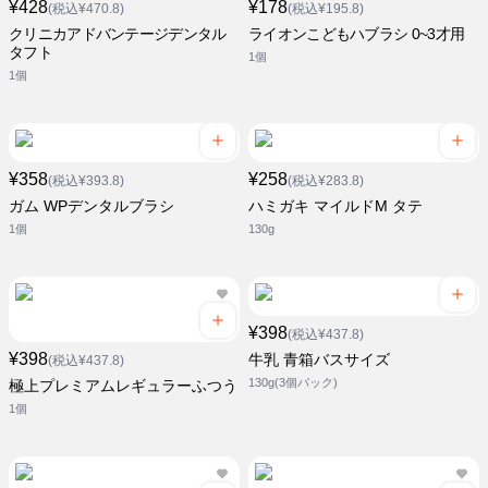
¥428
¥178
(税込¥470.8)
(税込¥195.8)
クリニカアドバンテージデンタル
ライオンこどもハブラシ 0~3才用
タフト
1個
1個
¥358
¥258
(税込¥393.8)
(税込¥283.8)
ガム WPデンタルブラシ
ハミガキ マイルドM タテ
1個
130g
¥398
(税込¥437.8)
¥398
牛乳 青箱バスサイズ
(税込¥437.8)
130g(3個パック)
極上プレミアムレギュラーふつう
1個