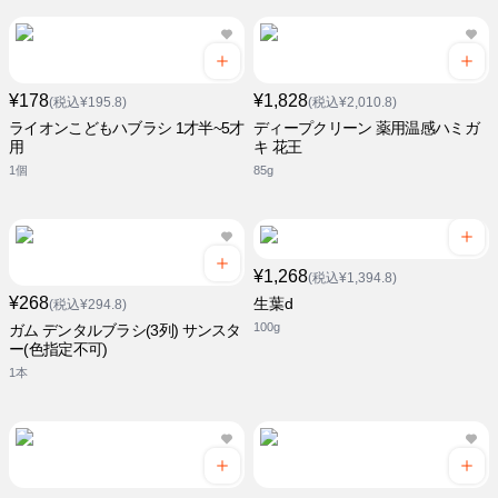
¥178
¥1,828
(税込¥195.8)
(税込¥2,010.8)
ライオンこどもハブラシ 1才半~5才
ディープクリーン 薬用温感ハミガ
用
キ 花王
1個
85g
¥1,268
(税込¥1,394.8)
¥268
生葉d
(税込¥294.8)
100g
ガム デンタルブラシ(3列) サンスタ
ー(色指定不可)
1本