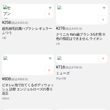
¥258
(税込¥283.8)
¥278
超先細毛抗菌ハブラシ レギュラー
(税込¥305.8)
ふつう
クリニカ Kid's歯ブラシ 3-5才用 ※
1個
色の指定はできません ライオン
1本
¥718
(税込¥789.8)
ミューズ
¥808
95g×3個
(税込¥888.8)
ビオレu 泡で出てくるボディウォッ
シュ 詰替 エンジェルローズの香り
花王
480ml