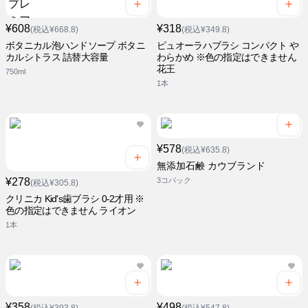
¥608
¥318
(税込¥668.8)
(税込¥349.8)
ボタニカル泡ハンドソープ ボタニ
ピュオーラハブラシ コンパクト や
カルシトラス 詰替大容量
わらかめ ※色の指定はできません
花王
750ml
1本
¥578
(税込¥635.8)
無添加石鹸 カウブランド
¥278
3コパック
(税込¥305.8)
クリニカ Kid's歯ブラシ 0-2才用 ※
色の指定はできません ライオン
1本
¥358
¥498