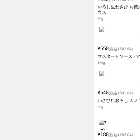
おろし生わさび お徳
ウス
80g
¥558
(税込¥602.64)
マスタードソース ハ
160g
¥548
(税込¥591.84)
わさび粗おろし カメ
50g
¥188
(税込¥203.04)