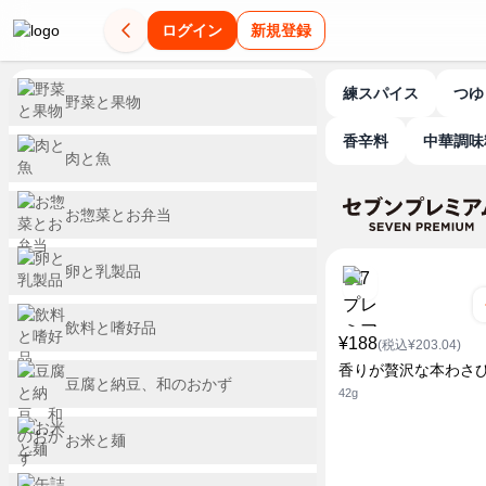
ログイン
新規登録
練スパイス
つ
野菜と果物
香辛料
中華調
肉と魚
お惣菜とお弁当
卵と乳製品
飲料と嗜好品
¥188
(税込¥203.04)
香りが贅沢な本わさ
豆腐と納豆、和のおかず
42g
お米と麺