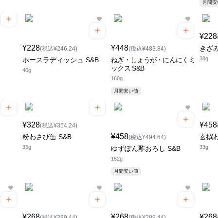
月間
¥228
¥228
¥448
きざみ
(税込¥246.24)
(税込¥483.84)
38g
ホースラディッシュ S&B
ねぎ・しょうが・にんにくミ
ックス S&B
40g
160g
月間安い値
¥328
¥458
(税込¥354.24)
¥458
粉わさび缶 S&B
玄撰
(税込¥494.64)
35g
33g
ゆずぽん酢おろし S&B
152g
月間安い値
¥268
¥268
¥268
(税込¥289.44)
(税込¥289.44)