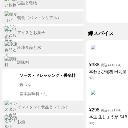
缶詰と乾物
朝食（パン・シリアル）
アイスとお菓子
練スパイス
冷凍食品と氷
調味料
¥388
(税込¥419.04)
本わさび瑞葵 田丸屋
ソース・ドレッシング・香辛料
42g
鍋つゆ
基本調味料・油
インスタント食品とレトルト
¥298
(税込¥321.84)
本生 生しょうが S&B
お酒
40g