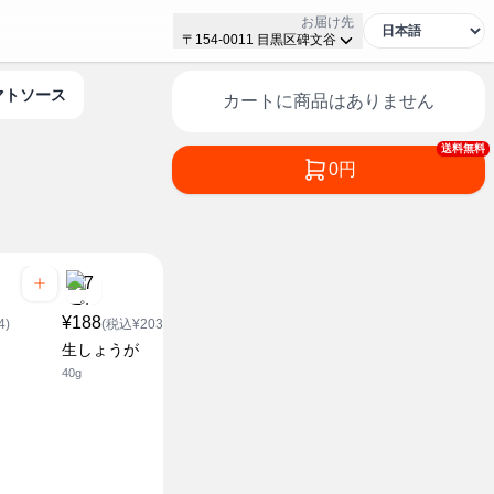
お届け先
〒154-0011 目黒区碑文谷
トマトソース
カートに商品はありません
送料無料
0円
¥188
¥438
¥438
4)
(税込¥203.04)
(税込¥473.04)
(税込¥4
生しょうが
おろし生しょうが
おろし生に
40g
270g
270g
セブンザプライス
セブンザプラ