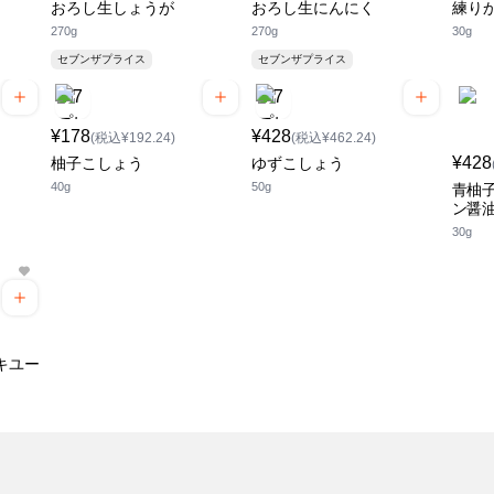
おろし生しょうが
おろし生にんにく
練り
270g
270g
30g
セブンザプライス
セブンザプライス
¥178
¥428
(税込¥192.24)
(税込¥462.24)
¥428
柚子こしょう
ゆずこしょう
40g
50g
青柚子
ン醤
30g
キユー