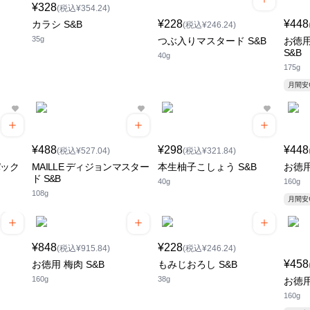
¥328
(税込¥354.24)
¥228
¥448
カラシ S&B
(税込¥246.24)
35g
つぶ入りマスタード S&B
お徳用
S&B
40g
175g
月間
¥488
¥298
¥448
(税込¥527.04)
(税込¥321.84)
パック
MAILLE ディジョンマスター
本生柚子こしょう S&B
お徳用
ド S&B
40g
160g
108g
月間
¥848
¥228
(税込¥915.84)
(税込¥246.24)
¥458
お徳用 梅肉 S&B
もみじおろし S&B
160g
38g
お徳用
160g