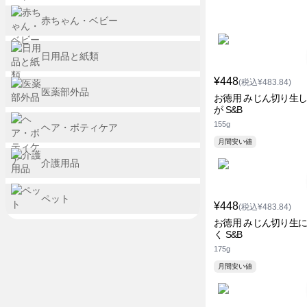
赤ちゃん・ベビー
日用品と紙類
¥448
(税込¥483.84)
医薬部外品
お徳用 みじん切り生
が S&B
155g
ヘア・ボティケア
月間安い値
介護用品
ペット
¥448
(税込¥483.84)
お徳用 みじん切り生
く S&B
175g
月間安い値