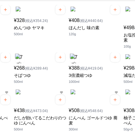
¥328
¥408
(税込¥354.24)
(税込¥440.64)
¥498
めんつゆ ヤマキ
ほんだし 味の素
500ml
120g
お塩
素
100g
¥268
¥388
¥298
(税込¥289.44)
(税込¥419.04)
そばつゆ
3倍濃縮つゆ
減塩
500ml
1000ml
500ml
¥438
¥508
¥308
(税込¥473.04)
(税込¥548.64)
にんべ
だしが効いてるこだわりのつ
にんべん ゴールドつゆ 蕎
柚子
ゆ にんべん
麦
べん
500ml
300ml
50g×3