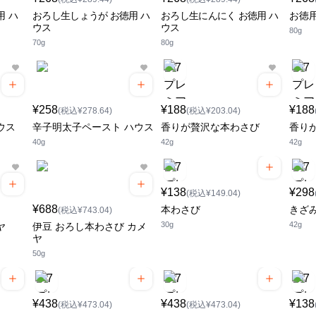
用 ハ
おろし生しょうが お徳用 ハ
おろし生にんにく お徳用 ハ
お徳用
ウス
ウス
80g
70g
80g
¥258
¥188
¥188
(税込¥278.64)
(税込¥203.04)
ウス
辛子明太子ペースト ハウス
香りが贅沢な本わさび
香り
40g
42g
42g
¥138
¥298
(税込¥149.04)
¥688
本わさび
きざ
(税込¥743.04)
30g
42g
ヤ
伊豆 おろし本わさび カメ
ヤ
50g
¥438
¥438
¥138
(税込¥473.04)
(税込¥473.04)