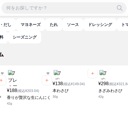
ゆ・だし
マヨネーズ
たれ
ソース
ドレッシング
味料
シーズニング
¥138
¥298
(税込¥149.04)
(税込¥321.8
¥188
本わさび
きざみわさび
(税込¥203.04)
30g
42g
び
香りが贅沢な生にんにく
42g