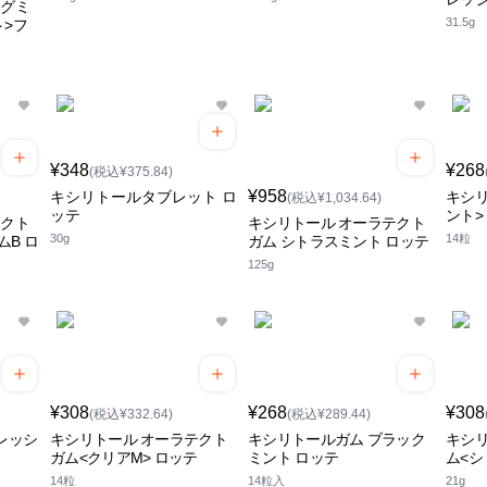
ングミ
31.5g
ト>フ
テ
¥348
¥268
(税込¥375.84)
¥958
キシリトールタブレット ロ
キシリ
(税込¥1,034.64)
ッテ
ント>
テクト
キシリトール オーラテクト
30g
14粒
B ロ
ガム シトラスミント ロッテ
125g
¥308
¥268
¥308
(税込¥332.64)
(税込¥289.44)
レッシ
キシリトール オーラテクト
キシリトールガム ブラック
キシ
ガム<クリアM> ロッテ
ミント ロッテ
ム<シ
14粒
14粒入
21g