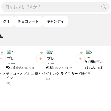
グミ
チョコレート
キャンディ
¥298
(税込¥321.8
¥238
¥168
はちみつ梅
(税込¥257.04)
(税込¥181.44)
25g
とマ
チョコっとグミ 黒糖とパ
グミカク ライフガード味
イン
31g
30g