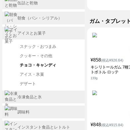
缶詰と乾物
朝食（パン・シリアル）
ガム・タブレッ
アイスとお菓子
スナック・おつまみ
クッキー・その他
¥858
(税込¥926.64)
チョコ・キャンディ
キシリトールガム 7種
トボトル ロッテ
アイス・氷菓
133g
デザート
冷凍食品と氷
調味料
¥848
(税込¥915.84)
インスタント食品とレトルト