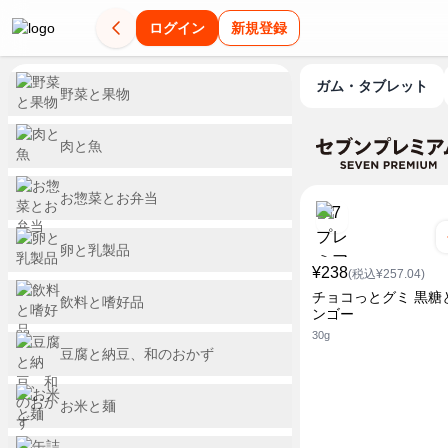
ログイン
新規登録
ガム・タブレット
野菜と果物
肉と魚
お惣菜とお弁当
卵と乳製品
¥238
(税込¥257.04)
チョコっとグミ 黒糖
飲料と嗜好品
ンゴー
30g
豆腐と納豆、和のおかず
お米と麺