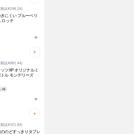
(税込¥246.24)
きにくい ブルーベリ
 ロッテ
(税込¥991.44)
ッツXP オリジナルミ
トル モンデリーズ
安い値
(税込¥321.84)
散ののどすっきりタブレ