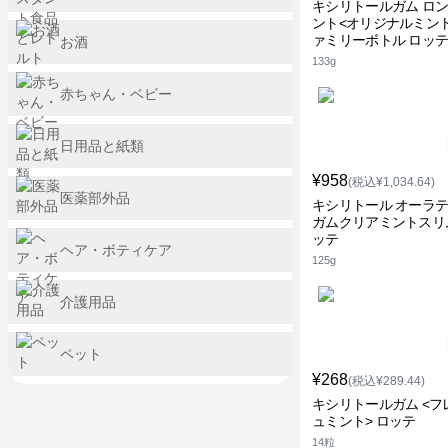
キシリトールガム ロ
ント<オリジナルミン
ァミリーボトル ロッ
お酒
133g
赤ちゃん・ベビー
日用品と紙類
¥958
(税込¥1,034.64)
医薬部外品
キシリトール オーラ
ガムクリアミントスリム
ッテ
ヘア・ボティケア
125g
介護用品
ペット
¥268
(税込¥289.44)
キシリトールガム <フ
ュミント> ロッテ
14粒