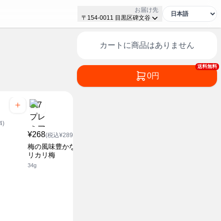
お届け先
〒154-0011 目黒区碑文谷
カートに商品はありません
送料無料
0円
4)
¥268
(税込¥289.44)
梅の風味豊かな種抜きカ
リカリ梅
34g
¥238
¥238
(税込¥257.04)
(税込¥2
甘い干し梅
すっぱい干
12g
12g