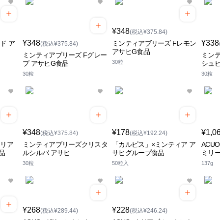
¥348
(税込¥375.84)
¥348
¥338
ド ア
ミンティアブリーズ Fレモン
(税込¥375.84)
アサヒG食品
ミンティアブリーズ Fグレー
ミンテ
30粒
プ アサヒG食品
シュピ
30粒
30粒
¥348
¥178
¥1,0
(税込¥375.84)
(税込¥192.24)
クリア
ミンティアブリーズクリスタ
「カルピス」×ミンティア ア
ACU
品
ルシルバ アサヒ
サヒグループ食品
ミリー
30粒
50粒入
137g
¥268
¥228
(税込¥289.44)
(税込¥246.24)