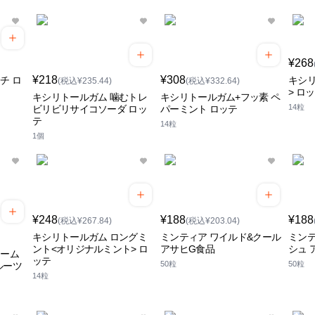
¥268
¥218
¥308
チ ロ
キシ
(税込¥235.44)
(税込¥332.64)
> ロ
キシリトールガム 噛むトレ
キシリトールガム+フッ素 ペ
14粒
ビリビリサイコソーダ ロッ
パーミント ロッテ
テ
14粒
1個
¥248
¥188
¥188
(税込¥267.84)
(税込¥203.04)
キシリトールガム ロングミ
ミンティア ワイルド&クール
ミンテ
ント<オリジナルミント> ロ
アサヒG食品
シュ 
ャーム
ッテ
50粒
50粒
ルーツ
14粒