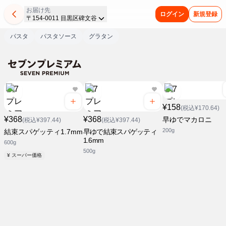
お届け先
ログイン
新規登録
〒154-0011 目黒区碑文谷
パスタ
パスタソース
グラタン
¥158
(税込¥170.64)
¥368
¥368
早ゆでマカロニ
(税込¥397.44)
(税込¥397.44)
200g
結束スパゲッティ1.7mm
早ゆで結束スパゲッティ
1.6mm
600g
500g
¥ スーパー価格