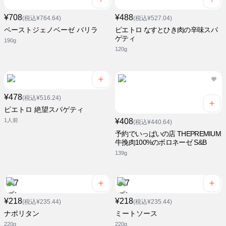
¥708
¥488
(税込¥764.64)
(税込¥527.04)
ペーストジェノベーゼ バリラ
ピエトロ なすとひき肉の辛味スパ
ゲティ
190g
120g
¥478
(税込¥516.24)
ピエトロ 絶望スパゲティ
1人前
¥408
(税込¥440.64)
予約でいっぱいの店 THEPREMIUM
牛挽肉100%のボロネーゼ S&B
139g
¥218
¥218
(税込¥235.44)
(税込¥235.44)
ナポリタン
ミートソース
220g
220g