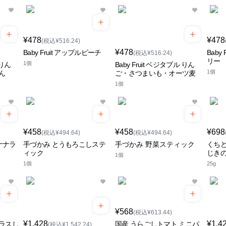
¥478
¥478
(税込¥516.24)
¥478
Baby Fruit アップルピーチ
Baby
(税込¥516.24)
リー
1個
 りん
Baby Fruit ベジタブル りん
1個
ん
ご・さつまいも・オーツ麦
1個
¥458
¥458
¥698
(税込¥494.64)
(税込¥494.64)
バナナラ
手づかみ とうもろこしステ
手づかみ 野菜スティック
くち
ィック
じき
1個
1個
25g
¥568
(税込¥613.44)
¥1,428
¥1,4
ラスし
国産 うらごしトマト ミニパ
(税込¥1,542.24)