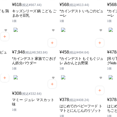
¥618
¥568
¥568
(税込¥667.44)
(税込¥613.44)
も 鶏
キッズシリーズ 鍋 こども ご
*カインデスト いちごのピュ
*カイ
まみそ豆乳
ーレ
ーレ
1個
1個
1個
¥7,948
¥458
¥478
のピュ
(税込¥8,583.84)
(税込¥494.64)
*カインデスト 家族でごきげ
*カインデスト もぐもぐジュ
[吊り
ん鉄分パウダー
レ みかんとお野菜
グki
1個
1個
1個
¥308
(税込¥332.64)
¥378
¥378
マミー ジュレ マスカット
(税込¥408.24)
味
はじめてのベビーフード ト
はじめ
1個
マトとにんじんのリゾット
ちご
1個
1個