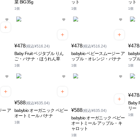
菜 BIG35g
ット
ット
1個
1個
1個
¥478
¥478
¥478
(税込¥516.24)
(税込¥516.24)
Baby Fruit ベジタブル りん
babybio ベビースムージー ア
bab
ご・バナナ・ほうれん草
ップル・オレンジ・バナナ
ップ
1個
1個
1個
¥478
¥588
Baby
(税込¥635.04)
リー
¥588
ジー ア
babybio オーガニック ベビー
(税込¥635.04)
1個
オートミール バナナ
babybio オーガニック ベビー
1個
オートミール アップル・キ
ャロット
1個