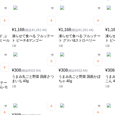
¥1,168
¥1,168
¥1,1
(税込¥1,261.44)
(税込¥1,261.44)
ド ぶ
凍らせて食べる フルッテー
凍らせて食べる フルッテー
凍らせ
ミール
ト ピーチ&マンゴー
ト グァバ&ストロベリー
ト ピ
1個
1個
1個
¥308
¥308
¥308
(税込¥332.64)
(税込¥332.64)
うまみ丸ごと野菜 国産さつ
うまみ丸ごと野菜 国産かぼ
うまみ
まいも 40g
ちゃ 40g
こん 4
ッテー
1個
1個
1個
&レモ