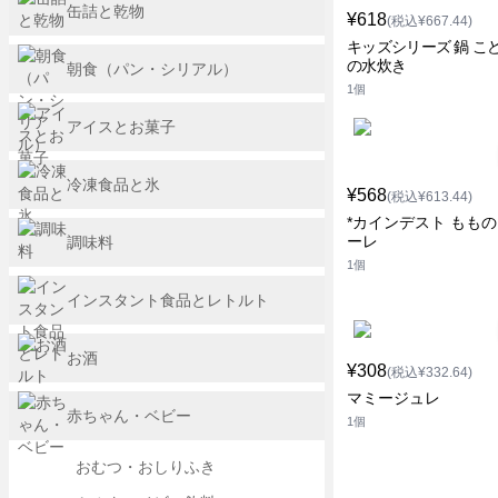
缶詰と乾物
¥618
(税込¥667.44)
キッズシリーズ 鍋 こど
の水炊き
朝食（パン・シリアル）
1個
アイスとお菓子
冷凍食品と氷
¥568
(税込¥613.44)
*カインデスト もも
ーレ
調味料
1個
インスタント食品とレトルト
お酒
¥308
(税込¥332.64)
マミージュレ
赤ちゃん・ベビー
1個
おむつ・おしりふき