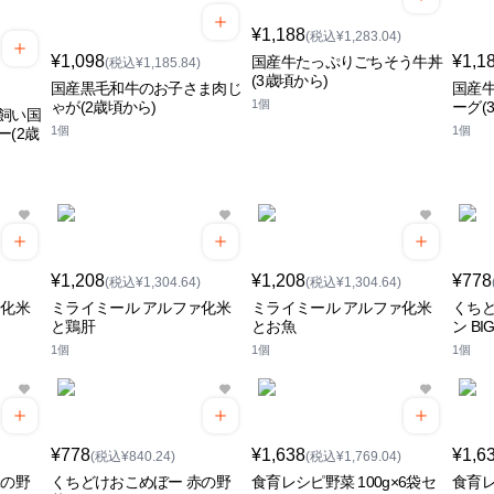
¥1,188
(税込¥1,283.04)
¥1,098
¥1,1
国産牛たっぷりごちそう牛丼
(税込¥1,185.84)
(3歳頃から)
国産黒毛和牛のお子さま肉じ
国産
1個
ゃが(2歳頃から)
ーグ(
飼い国
1個
1個
(2歳
¥1,208
¥1,208
¥778
(税込¥1,304.64)
(税込¥1,304.64)
ァ化米
ミライミール アルファ化米
ミライミール アルファ化米
くちど
と鶏肝
とお魚
ン BIG
1個
1個
1個
¥778
¥1,638
¥1,6
(税込¥840.24)
(税込¥1,769.04)
緑の野
くちどけおこめぼー 赤の野
食育レシピ野菜 100g×6袋セ
食育レ