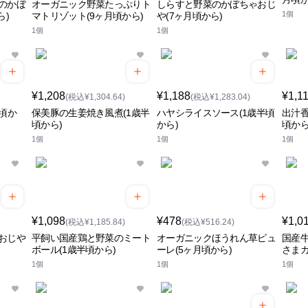
のかぼ
オーガニック野菜たっぷりト
しらすと野菜のかぼちゃおじ
1個
ら)
マトリゾット(9ヶ月頃から)
や(7ヶ月頃から)
1個
1個
¥1,208
¥1,188
¥1,1
(税込¥1,304.64)
(税込¥1,283.04)
月頃か
保美豚の生姜焼き風煮(1歳半
ハヤシライスソース(1歳半頃
出汁香
頃から)
から)
頃から
1個
1個
1個
¥1,098
¥478
¥1,0
(税込¥1,185.84)
(税込¥516.24)
おじや
平飼い国産鶏と野菜のミート
オーガニックほうれん草ピュ
国産
ボール(1歳半頃から)
ーレ(5ヶ月頃から)
さまカ
1個
1個
1個