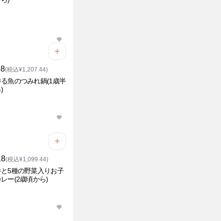
18
(税込¥1,207.44)
る魚のつみれ鍋(1歳半
)
18
(税込¥1,099.44)
牛と5種の野菜入りお子
レー(2歳頃から)