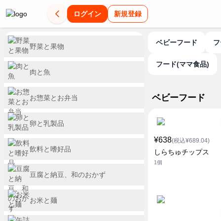
ログイン
新規登録
ベビーフード
野菜と果物
フード(ママ食品)
肉と魚
ベビーフード
お惣菜とお弁当
卵と乳製品
¥638
(税込¥689.04)
飲料と嗜好品
しらちゅチップス
1個
豆腐と納豆、和のおかず
お米と麺