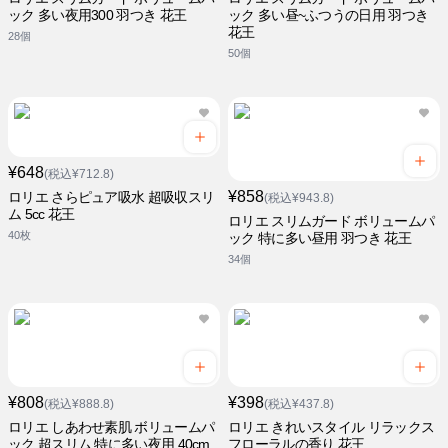
ック 多い夜用300 羽つき 花王
ック 多い昼~ふつうの日用 羽つき
花王
28個
50個
¥648
(税込¥712.8)
¥858
ロリエ さらピュア吸水 超吸収スリ
(税込¥943.8)
ム 5cc 花王
ロリエ スリムガード ボリュームパ
40枚
ック 特に多い昼用 羽つき 花王
34個
¥808
¥398
(税込¥888.8)
(税込¥437.8)
ロリエ しあわせ素肌 ボリュームパ
ロリエ きれいスタイル リラックス
ック 超スリム 特に多い夜用 40cm
フローラルの香り 花王