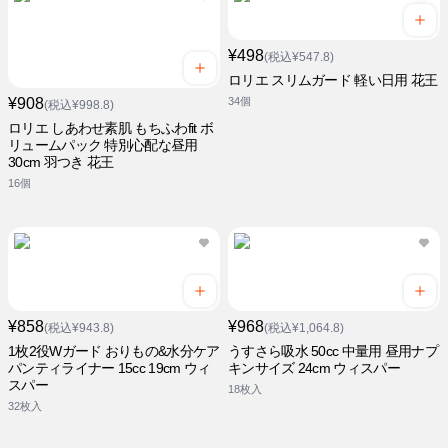
¥498
(税込¥547.8)
ロリエ スリムガード 軽い日用 花王
¥908
34個
(税込¥998.8)
ロリエ しあわせ素肌 もちふわfit ボ
リュームパック 特別心配な昼用
30cm 羽つき 花王
16個
¥858
¥968
(税込¥943.8)
(税込¥1,064.8)
1枚2役Wガード おりもの&水分ケア
うすさら吸水 50cc 中量用 昼用ナプ
パンティライナー 15cc 19cm ウィ
キンサイズ 24cm ウィスパー
スパー
18枚入
32枚入