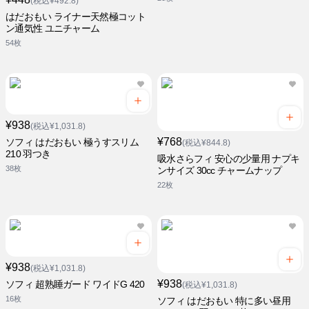
(税込¥492.8)
はだおもい ライナー天然極コット
ン通気性 ユニチャーム
54枚
¥938
(税込¥1,031.8)
¥768
ソフィ はだおもい 極うすスリム
(税込¥844.8)
210 羽つき
吸水さらフィ 安心の少量用 ナプキ
38枚
ンサイズ 30cc チャームナップ
22枚
¥938
(税込¥1,031.8)
¥938
ソフィ 超熟睡ガード ワイドG 420
(税込¥1,031.8)
16枚
ソフィ はだおもい 特に多い昼用