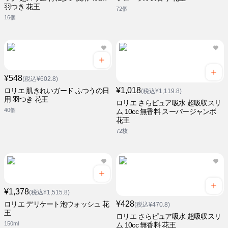
羽つき 花王
72個
16個
¥548
(税込¥602.8)
¥1,018
ロリエ 肌きれいガード ふつうの日
(税込¥1,119.8)
用 羽つき 花王
ロリエ さらピュア吸水 超吸収スリ
40個
ム 10cc 無香料 スーパージャンボ
花王
72枚
¥1,378
(税込¥1,515.8)
¥428
ロリエ デリケート泡ウォッシュ 花
(税込¥470.8)
王
ロリエ さらピュア吸水 超吸収スリ
150ml
ム 10cc 無香料 花王