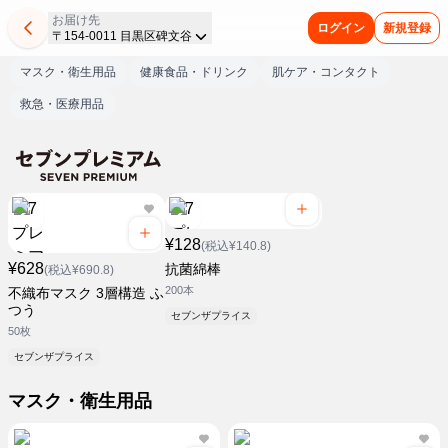
お届け先
ログイン
新規登録
〒154-0011 目黒区碑文谷
マスク・衛生用品
健康食品・ドリンク
肌ケア・コンタクト
救急・医療用品
¥128
(税込¥140.8)
¥628
抗菌綿棒
(税込¥690.8)
200本
不織布マスク 3層構造 ふ
つう
セブンザプライス
50枚
セブンザプライス
マスク・衛生用品