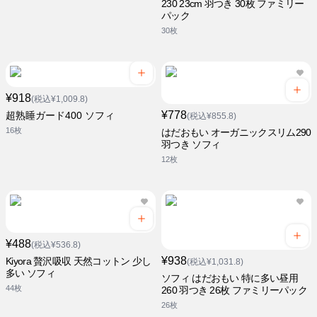
230 23cm 羽つき 30枚 ファミリー
パック
30枚
¥918
(税込¥1,009.8)
¥778
超熟睡ガード400 ソフィ
(税込¥855.8)
16枚
はだおもい オーガニックスリム290
羽つき ソフィ
12枚
¥488
(税込¥536.8)
¥938
Kiyora 贅沢吸収 天然コットン 少し
(税込¥1,031.8)
多い ソフィ
ソフィ はだおもい 特に多い昼用
44枚
260 羽つき 26枚 ファミリーパック
26枚