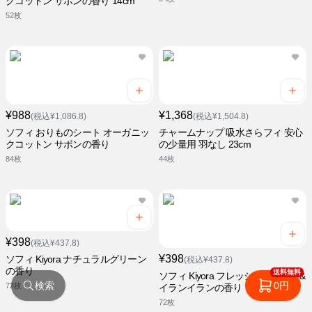
クコットン サボンの香り 14cm
52枚
¥988
¥1,368
(税込¥1,086.8)
(税込¥1,504.8)
ソフィ おりものシート オーガニッ
チャームナップ 吸水さらフィ 安心
クコットン サボンの香り
の少量用 羽なし 23cm
84枚
44枚
¥398
(税込¥437.8)
¥398
ソフィ Kiyora ナチュラルグリーン
(税込¥437.8)
の香り
送料無料
ソフィ Kiyora フレッシュシトラス&
検索
0円
72枚
イランイランの香り
72枚