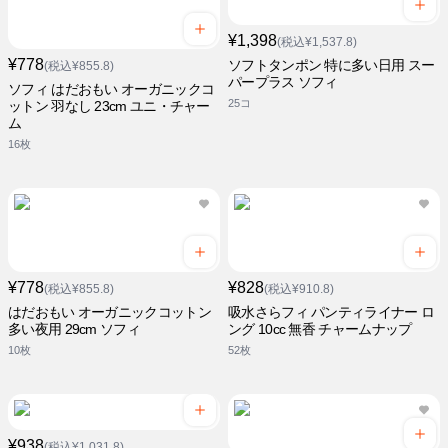
¥1,398
(税込¥1,537.8)
¥778
ソフトタンポン 特に多い日用 スー
(税込¥855.8)
パープラス ソフィ
ソフィ はだおもい オーガニックコ
25コ
ットン 羽なし 23cm ユニ・チャー
ム
16枚
¥778
¥828
(税込¥855.8)
(税込¥910.8)
はだおもい オーガニックコットン
吸水さらフィ パンティライナー ロ
多い夜用 29cm ソフィ
ング 10cc 無香 チャームナップ
10枚
52枚
¥938
(税込¥1,031.8)