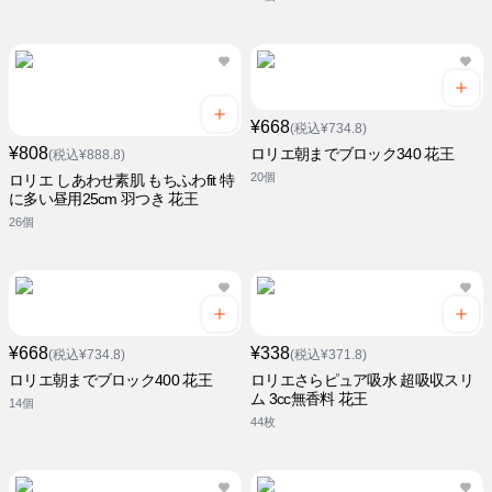
¥668
(税込¥734.8)
¥808
ロリエ朝までブロック340 花王
(税込¥888.8)
20個
ロリエ しあわせ素肌 もちふわfit 特
に多い昼用25cm 羽つき 花王
26個
¥668
¥338
(税込¥734.8)
(税込¥371.8)
ロリエ朝までブロック400 花王
ロリエさらピュア吸水 超吸収スリ
ム 3cc無香料 花王
14個
44枚