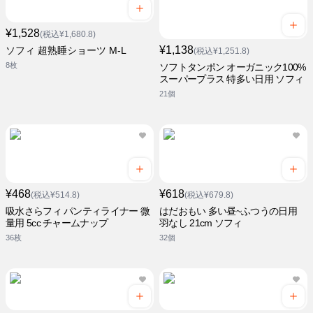
¥1,528
(税込¥1,680.8)
¥1,138
ソフィ 超熟睡ショーツ M-L
(税込¥1,251.8)
8枚
ソフトタンポン オーガニック100%
スーパープラス 特多い日用 ソフィ
21個
¥468
¥618
(税込¥514.8)
(税込¥679.8)
吸水さらフィ パンティライナー 微
はだおもい 多い昼~ふつうの日用
量用 5cc チャームナップ
羽なし 21cm ソフィ
36枚
32個