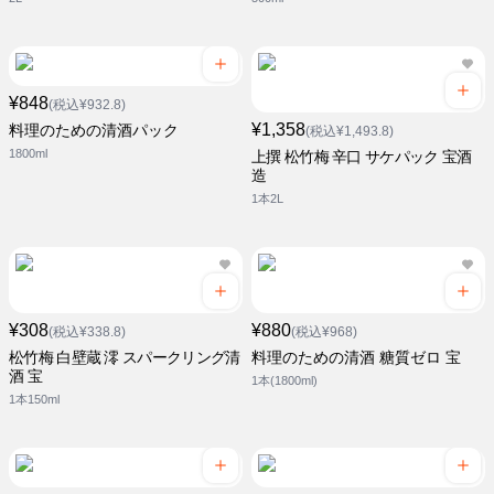
¥848
(税込¥932.8)
¥1,358
料理のための清酒パック
(税込¥1,493.8)
1800ml
上撰 松竹梅 辛口 サケパック 宝酒
造
1本2L
¥308
¥880
(税込¥338.8)
(税込¥968)
松竹梅 白壁蔵 澪 スパークリング清
料理のための清酒 糖質ゼロ 宝
酒 宝
1本(1800ml)
1本150ml