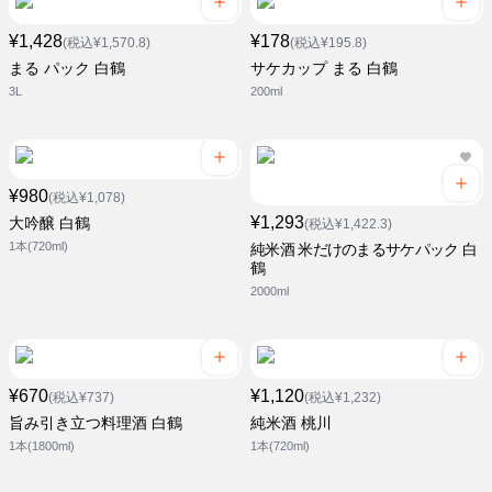
¥1,428
¥178
(税込¥1,570.8)
(税込¥195.8)
まる パック 白鶴
サケカップ まる 白鶴
3L
200ml
¥980
(税込¥1,078)
¥1,293
大吟醸 白鶴
(税込¥1,422.3)
1本(720ml)
純米酒 米だけのまるサケパック 白
鶴
2000ml
¥670
¥1,120
(税込¥737)
(税込¥1,232)
旨み引き立つ料理酒 白鶴
純米酒 桃川
1本(1800ml)
1本(720ml)