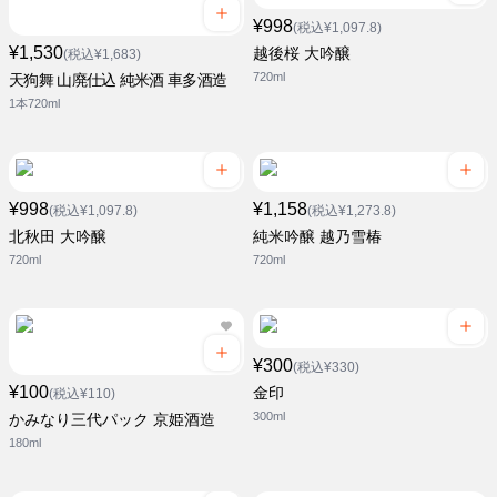
¥998
(税込¥1,097.8)
¥1,530
越後桜 大吟醸
(税込¥1,683)
720ml
天狗舞 山廃仕込 純米酒 車多酒造
1本720ml
¥998
¥1,158
(税込¥1,097.8)
(税込¥1,273.8)
北秋田 大吟醸
純米吟醸 越乃雪椿
720ml
720ml
¥300
(税込¥330)
¥100
金印
(税込¥110)
300ml
かみなり三代パック 京姫酒造
180ml