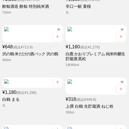
酔鯨酒造 酔鯨 特別純米酒
辛口一献 黄桜
720ml
2L
¥648
¥1,160
(税込¥712.8)
(税込¥1,276)
沢の鶴 米だけの酒パック 沢の鶴
白鹿 かおりプレミアム 純米吟醸生
貯蔵酒 黒松
900ml
1本900ml
¥1,180
(税込¥1,298)
¥318
白鶴 まる
(税込¥349.8)
2L
上撰 白鶴 生貯蔵酒 ねじ栓
300ml