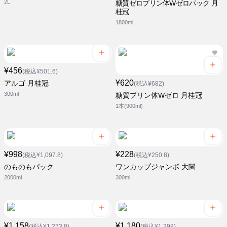
2L
糖質ゼロプリン体Wゼロパック 月
桂冠
1800ml
¥456
(税込¥501.6)
¥620
アルゴ 月桂冠
(税込¥682)
300ml
糖質プリン体Wゼロ 月桂冠
1本(900ml)
¥998
¥228
(税込¥1,097.8)
(税込¥250.8)
のものもパック
ワンカップジャンボ 大関
2000ml
300ml
¥1,158
¥1,180
(税込¥1,273.8)
(税込¥1,298)