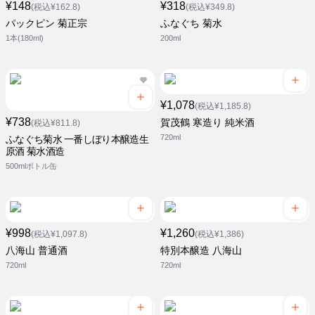
¥148
¥318
(税込¥162.8)
(税込¥349.8)
パックピン 菊正宗
ふなぐち 菊水
1本(180ml)
200ml
¥1,078
(税込¥1,185.8)
¥738
賀茂鶴 寒造り 純米酒
(税込¥811.8)
720ml
ふなぐち菊水 一番しぼり本醸造生
原酒 菊水酒造
500mlボトル缶
¥998
¥1,260
(税込¥1,097.8)
(税込¥1,386)
八海山 普通酒
特別本醸造 八海山
720ml
720ml