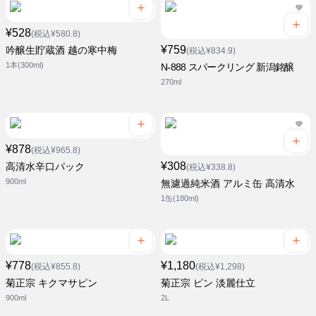
¥528
(税込¥580.8)
¥759
吟醸生貯蔵酒 越の寒中梅
(税込¥834.9)
1本(300ml)
N-888 スパークリング 新潟銘醸
270ml
¥878
(税込¥965.8)
¥308
高清水辛口パック
(税込¥338.8)
900ml
無濾過純米酒 アルミ缶 高清水
1缶(180ml)
¥778
¥1,180
(税込¥855.8)
(税込¥1,298)
菊正宗 キクマサピン
菊正宗 ピン 淡麗仕立
900ml
2L