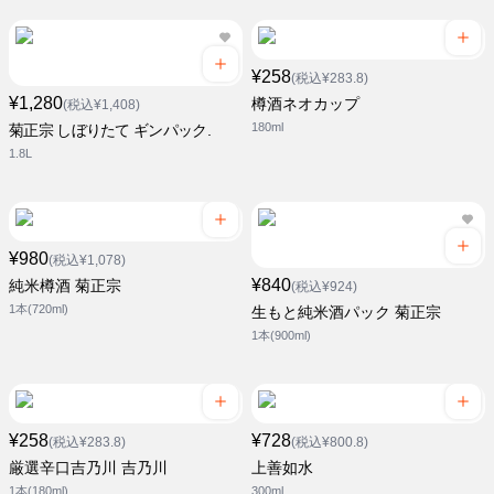
¥258
(税込¥283.8)
¥1,280
樽酒ネオカップ
(税込¥1,408)
180ml
菊正宗 しぼりたて ギンパック.
1.8L
¥980
(税込¥1,078)
¥840
純米樽酒 菊正宗
(税込¥924)
1本(720ml)
生もと純米酒パック 菊正宗
1本(900ml)
¥258
¥728
(税込¥283.8)
(税込¥800.8)
厳選辛口吉乃川 吉乃川
上善如水
1本(180ml)
300ml