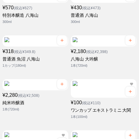
¥570
¥430
(税込¥627)
(税込¥473)
特別本醸造 八海山
普通酒 八海山
300ml
300ml
¥318
¥2,180
(税込¥349.8)
(税込¥2,398)
普通酒 魚沼 八海山
八海山 大吟醸
1カップ(180ml)
1本(720ml)
¥2,280
(税込¥2,508)
¥100
純米吟醸酒
(税込¥110)
1本(720ml)
ワンカップ エキストラミニ 大関
1本(100ml)