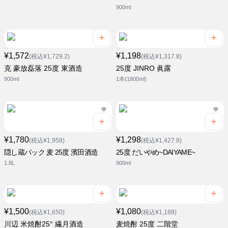
900ml
¥1,572
¥1,198
(税込¥1,729.2)
(税込¥1,317.8)
克 豪放磊落 25度 東酒造
25度 JINRO 眞露
900ml
1本(1800ml)
¥1,780
¥1,298
(税込¥1,958)
(税込¥1,427.8)
隠し蔵パック 麦 25度 濱田酒造
25度 だいやめ~DAIYAME~
1.8L
900ml
¥1,500
¥1,080
(税込¥1,650)
(税込¥1,188)
川辺 米焼酎25° 繊月酒造
麦焼酎 25度 二階堂