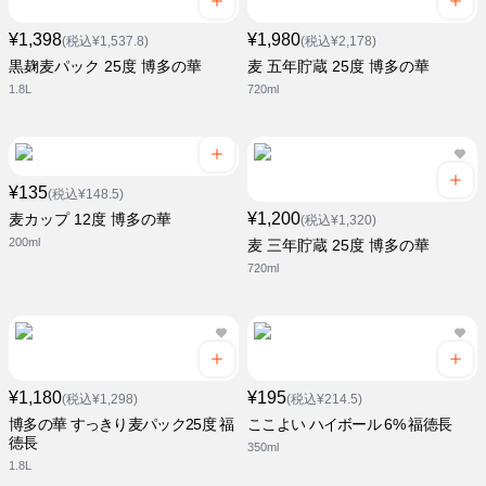
¥1,398
¥1,980
(税込¥1,537.8)
(税込¥2,178)
黒麹麦パック 25度 博多の華
麦 五年貯蔵 25度 博多の華
1.8L
720ml
¥135
(税込¥148.5)
¥1,200
麦カップ 12度 博多の華
(税込¥1,320)
200ml
麦 三年貯蔵 25度 博多の華
720ml
¥1,180
¥195
(税込¥1,298)
(税込¥214.5)
博多の華 すっきり麦パック25度 福
ここよい ハイボール 6% 福徳長
徳長
350ml
1.8L