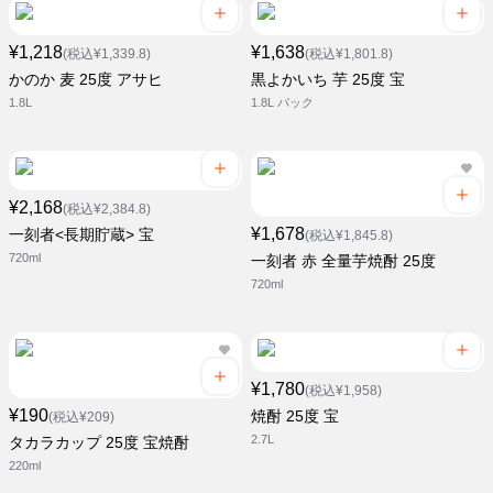
¥1,218
¥1,638
(税込¥1,339.8)
(税込¥1,801.8)
かのか 麦 25度 アサヒ
黒よかいち 芋 25度 宝
1.8L
1.8L パック
¥2,168
(税込¥2,384.8)
¥1,678
一刻者<長期貯蔵> 宝
(税込¥1,845.8)
720ml
一刻者 赤 全量芋焼酎 25度
720ml
¥1,780
(税込¥1,958)
¥190
焼酎 25度 宝
(税込¥209)
2.7L
タカラカップ 25度 宝焼酎
220ml