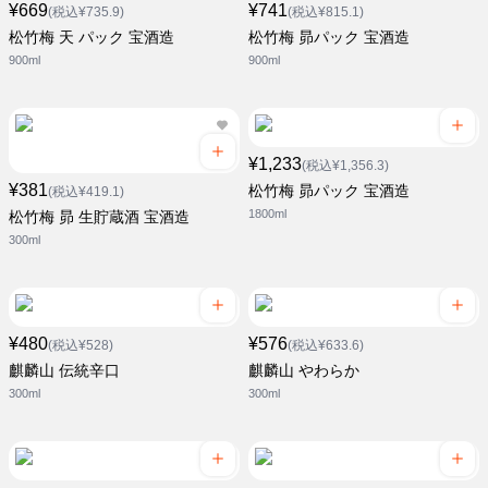
¥669
¥741
(税込¥735.9)
(税込¥815.1)
松竹梅 天 パック 宝酒造
松竹梅 昴パック 宝酒造
900ml
900ml
¥1,233
(税込¥1,356.3)
¥381
松竹梅 昴パック 宝酒造
(税込¥419.1)
1800ml
松竹梅 昴 生貯蔵酒 宝酒造
300ml
¥480
¥576
(税込¥528)
(税込¥633.6)
麒麟山 伝統辛口
麒麟山 やわらか
300ml
300ml