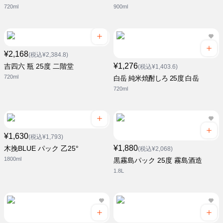
720ml
900ml
¥2,168
(税込¥2,384.8)
¥1,276
吉四六 瓶 25度 二階堂
(税込¥1,403.6)
720ml
白岳 純米焼酎しろ 25度 白岳
720ml
¥1,630
(税込¥1,793)
¥1,880
木挽BLUE パック 乙25°
(税込¥2,068)
1800ml
黒霧島パック 25度 霧島酒造
1.8L