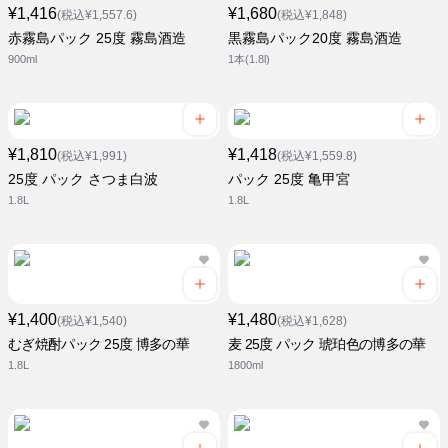
¥1,416
¥1,680
(税込¥1,557.6)
(税込¥1,848)
赤霧島パック 25度 霧島酒造
黒霧島パック20度 霧島酒造
900ml
1本(1.8l)
¥1,810
¥1,418
(税込¥1,991)
(税込¥1,559.8)
25度 パック さつま白波
パック 25度 亀甲宮
1.8L
1.8L
¥1,400
¥1,480
(税込¥1,540)
(税込¥1,628)
むぎ焼酎パック 25度 博多の華
麦 25度 パック 琥珀色の博多の華
1.8L
1800ml