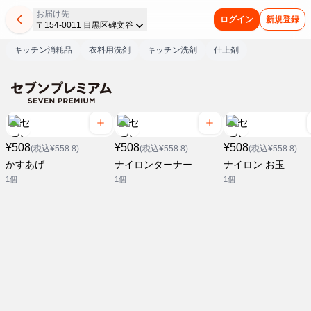
お届け先
ログイン
新規登録
〒154-0011 目黒区碑文谷
キッチン消耗品
衣料用洗剤
キッチン洗剤
仕上剤
¥508
¥508
¥508
(税込¥558.8)
(税込¥558.8)
(税込¥558.8)
かすあげ
ナイロンターナー
ナイロン お玉
1個
1個
1個