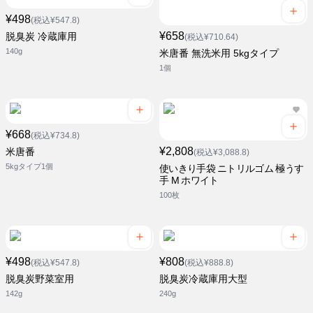
¥498
(税込¥547.8)
¥658
脱臭炭 冷蔵庫用
(税込¥710.64)
140g
米唐番 無洗米用 5kgタイプ
1個
¥668
(税込¥734.8)
¥2,808
米唐番
(税込¥3,088.8)
5kgタイプ1個
使いきり手袋 ニトリルゴム 極うす
手 M ホワイト
100枚
¥498
¥808
(税込¥547.8)
(税込¥888.8)
脱臭炭野菜室用
脱臭炭冷蔵庫用大型
142g
240g