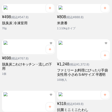
¥498
¥808
(税込¥547.8)
(税込¥888.8)
脱臭炭 冷凍室用
米唐番
70g
1コ10kgタイプ
¥698
(税込¥767.8)
¥1,248
脱臭炭こわけキッチン・流しの下
(税込¥1,372.8)
用
ファミリー お料理にぴったり手袋
1個
女性用 小さめ S-Mサイズ 半透明
100枚入
¥318
(税込¥349.8)
抗菌ミニミニたわし