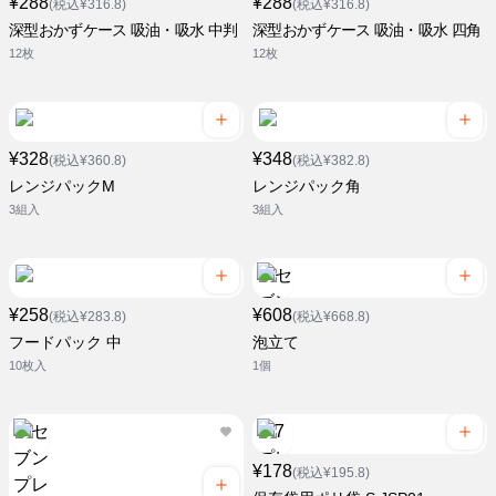
¥288
¥288
(税込¥316.8)
(税込¥316.8)
深型おかずケース 吸油・吸水 中判
深型おかずケース 吸油・吸水 四角
12枚
12枚
¥328
¥348
(税込¥360.8)
(税込¥382.8)
レンジパックM
レンジパック角
3組入
3組入
¥258
¥608
(税込¥283.8)
(税込¥668.8)
フードパック 中
泡立て
10枚入
1個
¥178
(税込¥195.8)