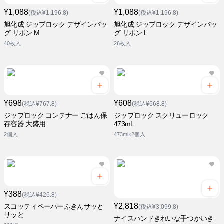
¥1,088
¥1,088
(税込¥1,196.8)
(税込¥1,196.8)
旭化成 ジップロック デザインバッ
旭化成 ジップロック デザインバッ
グ リボン M
グ リボン L
40枚入
26枚入
¥698
¥608
(税込¥767.8)
(税込¥668.8)
ジップロック コンテナー ごはん保
ジップロック スクリューロック
存容器 大盛用
473mL
2個入
473ml×2個入
¥388
(税込¥426.8)
¥2,818
スコッティペーパーふきんサッと
(税込¥3,099.8)
サッと
ナイスハンドきれいな手つかいき