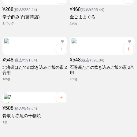
¥268
¥468
(税込¥289.44)
(税込¥505.44)
辛子酢みそ(藤商店)
金ごままぐろ
1パック
120g
¥548
¥548
(税込¥591.84)
(税込¥591.84)
北海道ほたての炊き込みご飯の素 2
石巻産たこの炊き込みご飯の素 2合
合用
用
185g
185g
¥508
(税込¥548.64)
骨取り赤魚の干物焼
1個