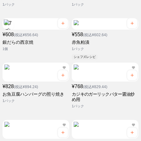
1パック
1パック
¥608
¥558
(税込¥656.64)
(税込¥602.64)
銀だらの西京焼
赤魚粕漬
1個
1パック
シェフズレシピ
¥828
¥768
(税込¥894.24)
(税込¥829.44)
お魚豆腐ハンバーグの照り焼き
カジキのガーリックバター醤油炒
め用
1パック
1パック