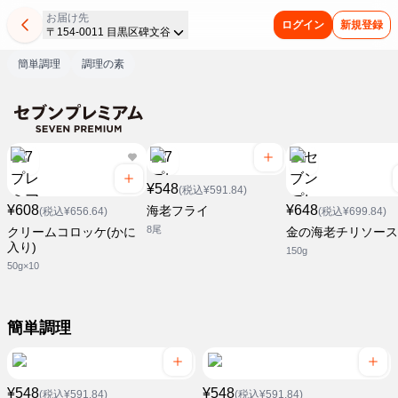
お届け先
ログイン
新規登録
〒154-0011 目黒区碑文谷
簡単調理
調理の素
¥548
(税込¥591.84)
¥608
¥648
海老フライ
(税込¥656.64)
(税込¥699.84)
8尾
クリームコロッケ(かに
金の海老チリソース
入り)
150g
50g×10
簡単調理
¥548
¥548
(税込¥591.84)
(税込¥591.84)