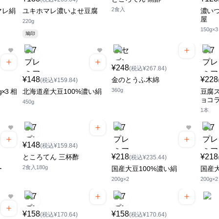
2食入
マレ絹
ユキホマレ濃いよせ豆腐
濃いつ
屋
220g
150g×3
鳩印
¥248
(税込¥267.84)
¥148
¥228
金のとうふ木綿
(税込¥159.84)
360g
×3 相
北海道産大豆100%濃い絹
豆腐ス
ョコ
450g
1本
¥148
(税込¥159.84)
¥218
¥218
ところてん 三杯酢
(税込¥235.44)
2食入180g
ー
国産大豆100%濃い絹
国産大
200g×2
200g×2
¥158
¥158
(税込¥170.64)
(税込¥170.64)