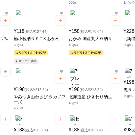
300g
1パッ
¥118
¥158
¥228
(税込¥127.44)
(税込¥170.64)
むつみ
極小粒納豆ミニ3 おかめ
おかめ 国産丸大豆納豆
北海
50g×3
40g×3
30g×3
よりどり3点で3%OFF
よりどり3点で3%OFF
¥ スーパー価格
¥198
¥198
¥198
黒豆 
(税込¥213.84)
(税込¥213.84)
40gx3
やみつき山わさび タカノフ
北海道産 ひきわり納豆
ーズ
40gx3
40g×3
¥188
¥188
¥98
(税込¥203.04)
(税込¥203.04)
(