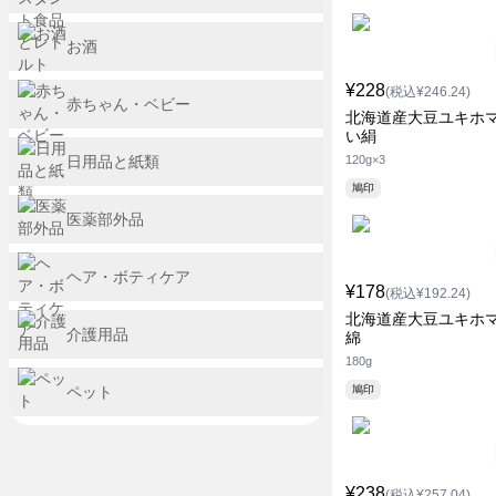
お酒
¥228
(税込¥246.24)
赤ちゃん・ベビー
北海道産大豆ユキホ
い絹
日用品と紙類
120g×3
鳩印
医薬部外品
ヘア・ボティケア
¥178
(税込¥192.24)
北海道産大豆ユキホ
介護用品
綿
180g
ペット
鳩印
¥238
(税込¥257.04)