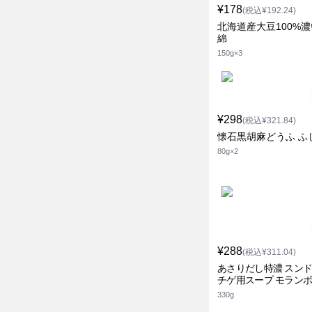
¥178
(税込¥192.24)
北海道産大豆100%
綿
150g×3
¥298
(税込¥321.84)
懐石黒胡麻どうふ ふ
80g×2
¥288
(税込¥311.04)
あさりだし特濃 スン
チゲ用スープ モラン
330g