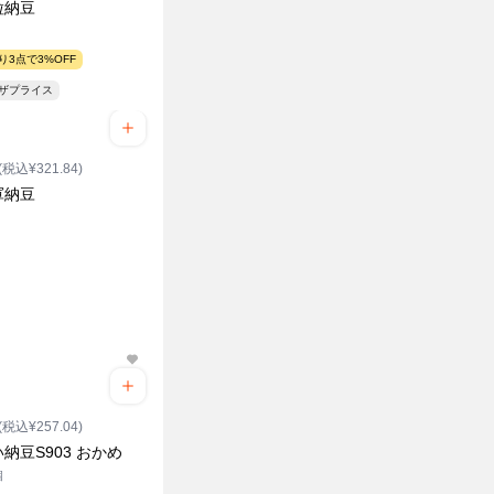
粒納豆
り3点で3%OFF
ンザプライス
(税込¥321.84)
軍納豆
(税込¥257.04)
納豆S903 おかめ
個