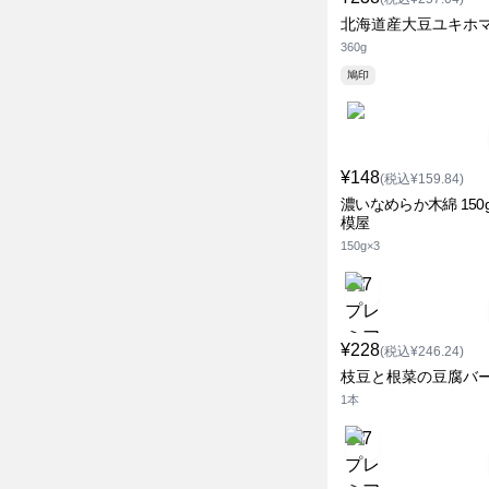
北海道産大豆ユキホ
360g
鳩印
¥148
(税込¥159.84)
濃いなめらか木綿 150g
模屋
150g×3
¥228
(税込¥246.24)
枝豆と根菜の豆腐バ
1本