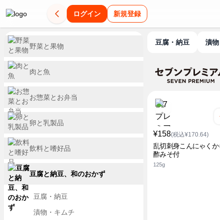
ログイン
新規登録
豆腐・納豆
漬
野菜と果物
肉と魚
お惣菜とお弁当
卵と乳製品
¥158
(税込¥170.64)
乱切刺身こんにゃくか
飲料と嗜好品
酢みそ付
125g
豆腐と納豆、和のおかず
豆腐・納豆
漬物・キムチ