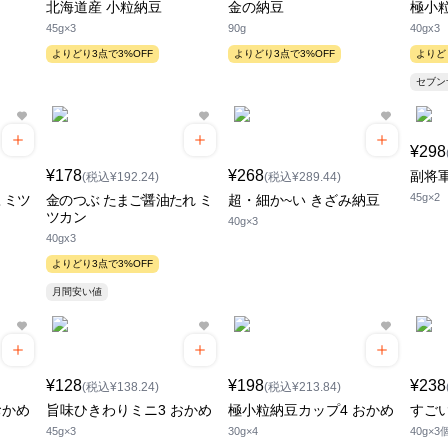
北海道産 小粒納豆
金の納豆
極小
45g×3
90g
40gx3
よりどり3点で3%OFF
よりどり3点で3%OFF
よりど
セブ
¥298
¥178
¥268
副将
(税込¥192.24)
(税込¥289.44)
45g×2
 ミツ
金のつぶ たまご醤油たれ ミ
超・細か~い きざみ納豆
ツカン
40g×3
40gx3
よりどり3点で3%OFF
月間安い値
¥128
¥198
¥238
(税込¥138.24)
(税込¥213.84)
おかめ
旨味ひきわりミニ3 おかめ
極小粒納豆カップ4 おかめ
すごい
45g×3
30g×4
40g×3