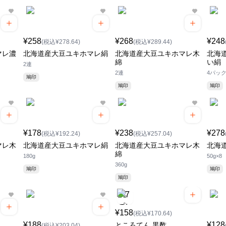
¥258
¥268
¥248
(税込¥278.64)
(税込¥289.44)
マレ濃
北海道産大豆ユキホマレ絹
北海道産大豆ユキホマレ木
北海
綿
い絹
2連
2連
4パッ
鳩印
鳩印
鳩印
¥178
¥238
¥278
(税込¥192.24)
(税込¥257.04)
マレ木
北海道産大豆ユキホマレ絹
北海道産大豆ユキホマレ木
北海
綿
180g
50g×8
360g
鳩印
鳩印
鳩印
¥158
(税込¥170.64)
¥188
¥128
ところてん 黒酢
(税込¥203.04)