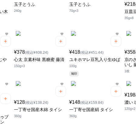
¥218
玉子とうふ
玉子とうふ
240g
70g×3
濃い木
豆皿
35g×8
¥378
¥418
¥358
(税込¥408.24)
(税込¥451.44)
じや
心太 京素朴味 黒糖蜜 藤清
ユキホマレ豆乳入り生ゆば
京のさ
いし 
150g×3
100g
1枚
鳩印
¥198
¥128
¥148
濃い
(税込¥138.24)
(税込¥159.84)
120g×2
一丁寄せ国産木綿 タイシ
一丁寄せ国産絹 タイシ
360g
360g
ドゥブ
ボン