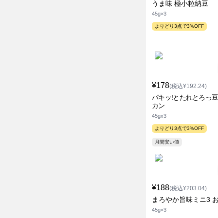
うま味 極小粒納豆
45g×3
よりどり3点で3%OFF
¥178
(税込¥192.24)
パキッ!とたれとろっ豆
カン
45gx3
よりどり3点で3%OFF
月間安い値
¥188
(税込¥203.04)
まろやか旨味ミニ3 
45g×3