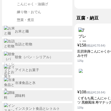
こんにゃく・油揚げ
練り物・おでん
豆腐・納豆
惣菜・煮豆
お米と麺
缶詰と乾物
¥158
(税込¥170.64)
乱切刺身こんにゃくか
みそ付
朝食（パン・シリアル）
125g
アイスとお菓子
冷凍食品と氷
¥108
(税込¥116.64)
調味料
くずもち風こんにゃく
ツ 黒糖風味 寿マナッ
120g
インスタント食品とレトルト