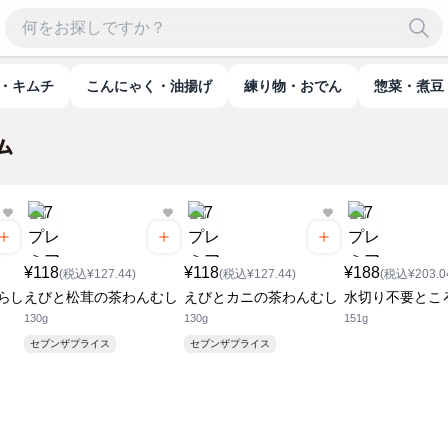
物・キムチ
こんにゃく・油揚げ
練り物・おでん
惣菜・煮豆
¥118
¥118
¥188
(税込¥127.44)
(税込¥127.44)
(税込¥203.0
らし
えびと松茸の茶わんむし
えびとカニの茶わんむし
水切り不要とこ
130g
130g
151g
セブンザプライス
セブンザプライス