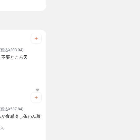
(税込¥203.04)
り不要ところ天
(税込¥537.84)
らか食感冷し茶わん蒸
ク入