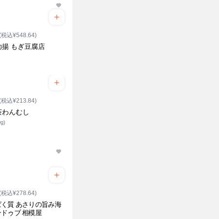
(税込¥548.64)
助揚 もぎ豆腐店
(税込¥213.84)
茶わんむし
g)
(税込¥278.64)
く質 あさりの旨み海
ドゥブ 相模屋