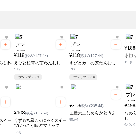
¥188
¥118
¥118
水切
(税込¥127.44)
(税込¥127.44)
151g
らし酢
えびと松茸の茶わんむし
えびとカニの茶わんむし
130g
130g
セブンザプライス
セブンザプライス
¥218
¥498
(税込¥235.44)
¥108
国産大豆なめらかとうふ
なめ
(税込¥116.64)
し
80g×4
スイー
くずもち風こんにゃくスイー
4パッ
ク
ツはっさく味 寿マナック
120g