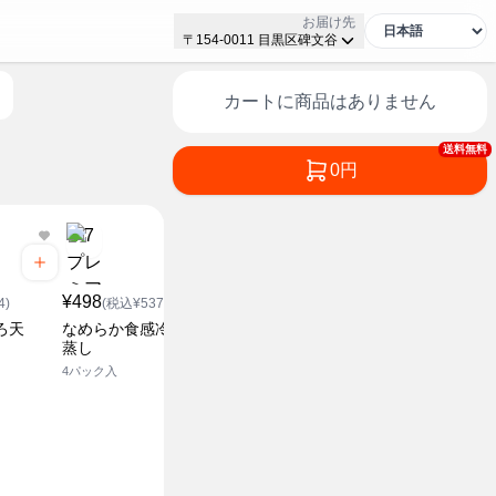
お届け先
〒154-0011 目黒区碑文谷
カートに商品はありません
送料無料
0円
¥158
(税込¥170.64)
¥498
¥148
ところてん 黒酢
4)
(税込¥537.84)
(税込¥1
2食入
ろ天
なめらか食感冷し茶わん
北海道産大
蒸し
絹
4パック入
450g