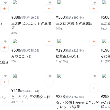
¥388
¥368
¥508
(税込¥419.04)
(税込¥397.44)
わ
三之助 ふわふわ もぎ豆腐
三之助 木綿 もぎ豆腐店
三之
店
300g
2枚入
240g
¥508
¥198
¥198
(税込¥548.64)
(税込¥213.84)
みやここうじ
松茸茶わんむし
かに
200g
1コ(150g)
1コ(150
豆腐店
¥418
(税込¥451.44)
¥238
¥258
こいし
ところてん 三杯酢タレ付
(税込¥257.04)
3個パック
タンパク質おかかの豆乳おだ
たんぱ
しやっこ 相模屋
鮮スン