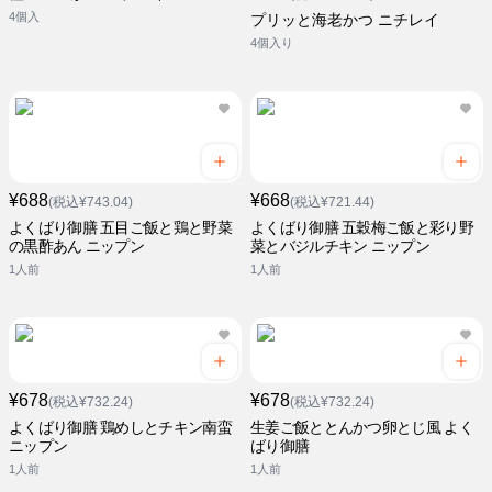
4個入
プリッと海老かつ ニチレイ
4個入り
¥688
¥668
(税込¥743.04)
(税込¥721.44)
よくばり御膳 五目ご飯と鶏と野菜
よくばり御膳 五穀梅ご飯と彩り野
の黒酢あん ニップン
菜とバジルチキン ニップン
1人前
1人前
¥678
¥678
(税込¥732.24)
(税込¥732.24)
よくばり御膳 鶏めしとチキン南蛮
生姜ご飯ととんかつ卵とじ風 よく
ニップン
ばり御膳
1人前
1人前