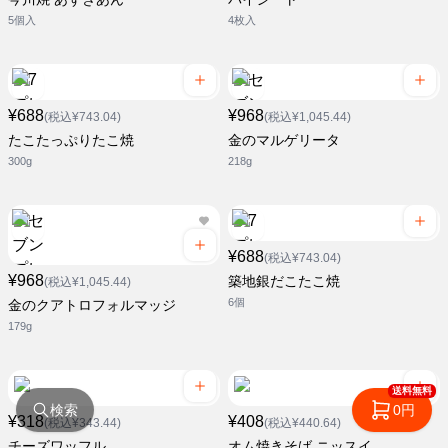
5個入
4枚入
¥688
¥968
(税込¥743.04)
(税込¥1,045.44)
たこたっぷりたこ焼
金のマルゲリータ
300g
218g
¥688
(税込¥743.04)
¥968
築地銀だこたこ焼
(税込¥1,045.44)
6個
金のクアトロフォルマッジ
179g
送料無料
検索
0円
¥318
¥408
(税込¥343.44)
(税込¥440.64)
チーズワッフル
オム焼きそば ニッスイ