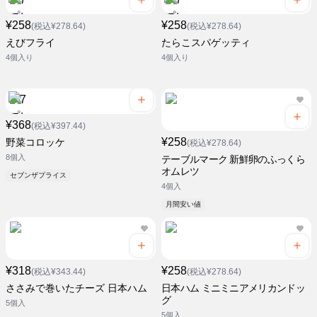
¥258
¥258
(税込¥278.64)
(税込¥278.64)
えびフライ
たらこスパゲッティ
4個入り
4個入り
¥368
(税込¥397.44)
¥258
野菜コロッケ
(税込¥278.64)
8個入
テーブルマーク 新鮮卵のふっくら
オムレツ
セブンザプライス
4個入
月間安い値
¥318
¥258
(税込¥343.44)
(税込¥278.64)
ささみで巻いたチーズ 日本ハム
日本ハム ミニミニアメリカンドッ
グ
5個入
5個入