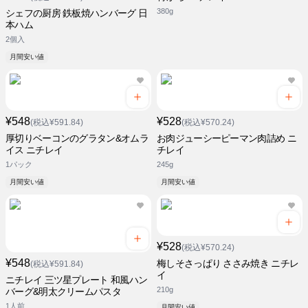
380g
シェフの厨房 鉄板焼ハンバーグ 日
本ハム
2個入
月間安い値
¥548
¥528
(税込¥591.84)
(税込¥570.24)
厚切りベーコンのグラタン&オムラ
お肉ジューシーピーマン肉詰め ニ
イス ニチレイ
チレイ
1パック
245g
月間安い値
月間安い値
¥528
(税込¥570.24)
¥548
梅しそさっぱり ささみ焼き ニチレ
(税込¥591.84)
イ
ニチレイ 三ツ星プレート 和風ハン
210g
バーグ&明太クリームパスタ
1人前
月間安い値