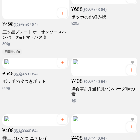
¥688
(税込¥743.04)
ポッポのお好み焼
¥498
520g
(税込¥537.84)
三ツ星プレート オニオンソースハ
ンバーグ&トマトパスタ
300g
月間安い値
¥548
(税込¥591.84)
¥408
ポッポの皮つきポテト
(税込¥440.64)
500g
洋食亭お弁当和風ハンバーグ 味の
素
4個
¥408
(税込¥440.64)
¥408
極上ヒレかつ ニチレイ
(税込¥440.64)