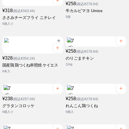
¥258
(税込¥278.64)
¥318
牛カルビマヨ Umios
(税込¥343.44)
5個
ささみチーズフライ ニチレイ
6個入り
¥258
(税込¥278.64)
¥328
のりごまチキン
(税込¥354.24)
114g
国産鶏 鶏つくね串照焼 ケイエス
6本入
¥238
¥258
(税込¥257.04)
(税込¥278.64)
グラタンコロッケ
れんこん鶏つくね
6個入り
6個入