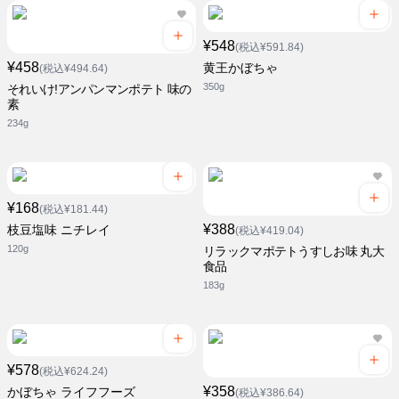
¥548
(税込¥591.84)
¥458
黄王かぼちゃ
(税込¥494.64)
350g
それいけ!アンパンマンポテト 味の
素
234g
¥168
(税込¥181.44)
¥388
枝豆塩味 ニチレイ
(税込¥419.04)
120g
リラックマポテトうすしお味 丸大
食品
183g
¥578
(税込¥624.24)
¥358
かぼちゃ ライフフーズ
(税込¥386.64)