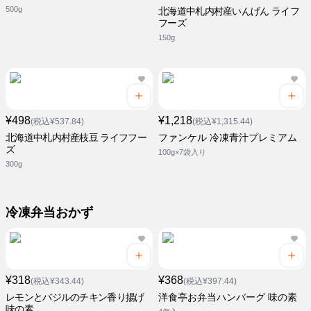
500g
北海道中札内村産いんげん ライフ
フーズ
150g
¥498
¥1,218
(税込¥537.84)
(税込¥1,315.44)
北海道中札内村産枝豆 ライフフー
ファンケル 冷凍青汁プレミアム
ズ
100g×7袋入り
300g
冷凍弁当おかず
¥318
¥368
(税込¥343.44)
(税込¥397.44)
レモンとバジルのチキン香り揚げ
洋食亭お弁当ハンバーグ 味の素
味の素