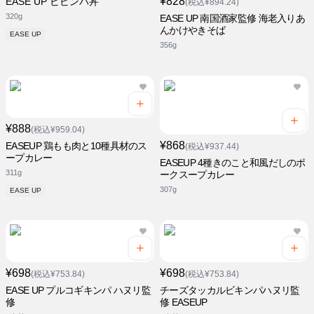
¥828
EASE UP ビビンバ丼
(税込¥894.24)
320g
EASE UP 南国酒家監修 海老入りあ
んかけやきそば
EASE UP
356g
¥888
(税込¥959.04)
¥868
EASEUP 鶏もも肉と10種具材のス
(税込¥937.44)
ープカレー
EASEUP 4種きのこと和風だしのポ
311g
ークスープカレー
307g
EASE UP
¥698
¥698
(税込¥753.84)
(税込¥753.84)
EASE UP プルコギキンパ ハヌリ監
チーズタッカルビキンパハヌリ監
修
修 EASEUP