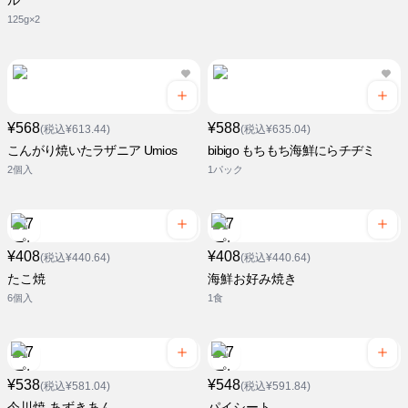
ル
125g×2
¥568
¥588
(税込¥613.44)
(税込¥635.04)
こんがり焼いたラザニア Umios
bibigo もちもち海鮮にらチヂミ
2個入
1パック
¥408
¥408
(税込¥440.64)
(税込¥440.64)
たこ焼
海鮮お好み焼き
6個入
1食
¥538
¥548
(税込¥581.04)
(税込¥591.84)
今川焼 あずきあん
パイシート