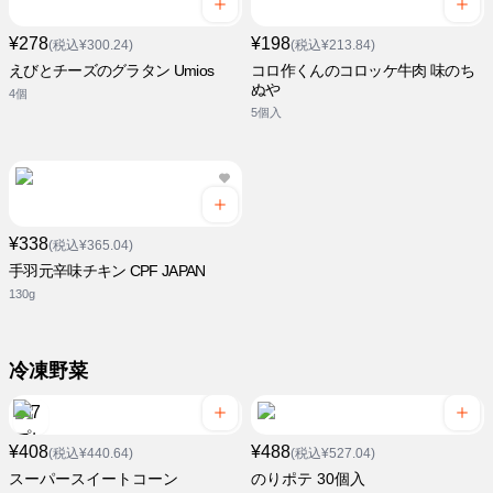
¥278
¥198
(税込¥300.24)
(税込¥213.84)
えびとチーズのグラタン Umios
コロ作くんのコロッケ牛肉 味のち
ぬや
4個
5個入
¥338
(税込¥365.04)
手羽元辛味チキン CPF JAPAN
130g
冷凍野菜
¥408
¥488
(税込¥440.64)
(税込¥527.04)
スーパースイートコーン
のりポテ 30個入