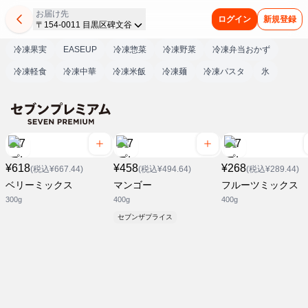
お届け先
ログイン
新規登録
〒154-0011 目黒区碑文谷
冷凍果実
EASEUP
冷凍惣菜
冷凍野菜
冷凍弁当おかず
冷凍軽食
冷凍中華
冷凍米飯
冷凍麺
冷凍パスタ
氷
¥618
¥458
¥268
(税込¥667.44)
(税込¥494.64)
(税込¥289.44)
ベリーミックス
マンゴー
フルーツミックス
300g
400g
400g
セブンザプライス