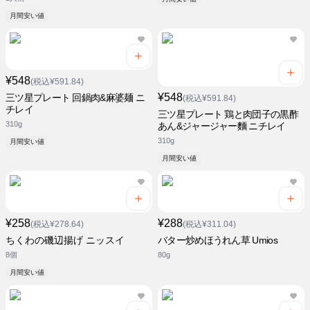
月間安い値
¥548
(税込¥591.84)
¥548
三ツ星プレート 回鍋肉&麻婆麺 ニ
(税込¥591.84)
チレイ
三ツ星プレート 鶏と肉団子の黒酢
310g
あん&ジャージャー麵 ニチレイ
310g
月間安い値
月間安い値
¥258
¥288
(税込¥278.64)
(税込¥311.04)
ちくわの磯辺揚げ ニッスイ
バター炒めほうれん草 Umios
8個
80g
月間安い値