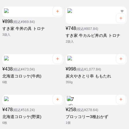
¥898
(税込¥969.84)
¥748
すき家 牛丼の具 トロナ
(税込¥807.84)
3袋入
すき家 牛カルビ丼の具 トロナ
2袋入
¥438
¥998
(税込¥473.04)
(税込¥1,077.84)
北海道コロッケ(牛肉)
炭火やきとり串 ももたれ
6枚
350g
¥478
¥258
(税込¥516.24)
(税込¥278.64)
北海道コロッケ(野菜)
ブロッコリー3種おかず
6枚
1個