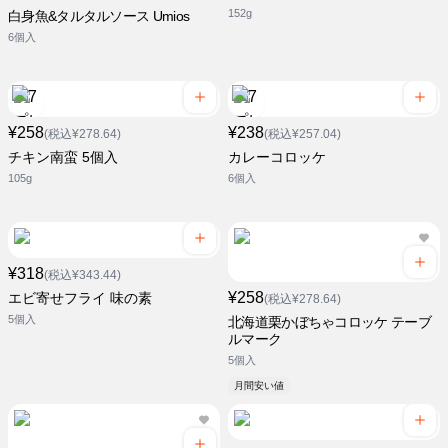
152g
白身魚&タルタルソース Umios
6個入
¥258
¥238
(税込¥278.64)
(税込¥257.04)
チキン南蛮 5個入
カレーコロッケ
105g
6個入
¥318
(税込¥343.44)
¥258
エビ寄せフライ 味の素
(税込¥278.64)
5個入
北海道栗かぼちゃコロッケ テーブ
ルマーク
5個入
月間安い値