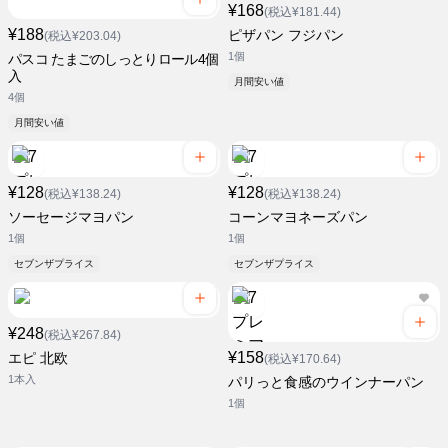
¥168
(税込¥181.44)
¥188
ピザパン フジパン
(税込¥203.04)
1個
パスコ たまごのしっとりロール4個
入
月間安い値
4個
月間安い値
¥128
¥128
(税込¥138.24)
(税込¥138.24)
ソーセージマヨパン
コーンマヨネーズパン
1個
1個
セブンザプライス
セブンザプライス
¥248
(税込¥267.84)
¥158
エピ 北欧
(税込¥170.64)
1本入
パリっと食感のウインナーパン
1個