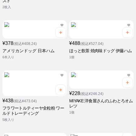
スト
2枚入
¥378
¥488
(税込¥408.24)
(税込¥527.04)
アメリカンドッグ 日本ハム
ほっと飲茶 焼肉味ドッグ 伊藤ハム
6本入り
1個
¥228
(税込¥246.24)
¥438
MIYAKE 洋食屋さんのふわとろオム
(税込¥473.04)
レツ
フラワートルティーヤ全粒粉 ワー
1個
ルドトレーディング
5枚入り