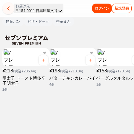
お届け先
ログイン
新規登録
〒154-0011 目黒区碑文谷
惣菜パン
ピザ・ドック
中華まん
¥218
¥198
¥158
(税込¥235.44)
(税込¥213.84)
(税込¥170.64)
明太子 トースト博多辛
バターチキンカレーパイ
ベーグルタルタルソ
子明太子
4個
1個
2個