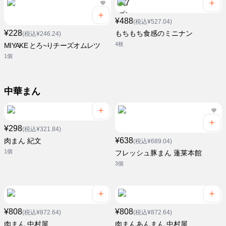
¥488
(税込¥527.04)
¥228
もちもち食感のミニナン
(税込¥246.24)
4枚
MIYAKE とろ~りチーズオムレツ
1個
中華まん
¥298
(税込¥321.84)
¥638
肉まん 紀文
(税込¥689.04)
1個
フレッシュ豚まん 蓬莱本館
3個
¥808
¥808
(税込¥872.64)
(税込¥872.64)
肉まん 中村屋
肉まんあんまん 中村屋