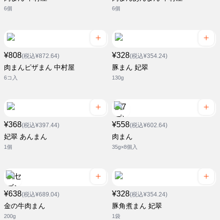
6個
6個
¥808
¥328
(税込¥872.64)
(税込¥354.24)
肉まんピザまん 中村屋
豚まん 妃翠
6コ入
130g
¥368
¥558
(税込¥397.44)
(税込¥602.64)
妃翠 あんまん
肉まん
1個
35g×8個入
¥638
¥328
(税込¥689.04)
(税込¥354.24)
金の牛肉まん
豚角煮まん 妃翠
200g
1袋