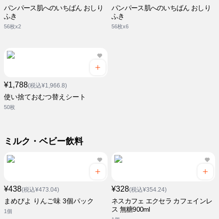
パンパース肌へのいちばん おしり
パンパース肌へのいちばん おしり
ふき
ふき
56枚x2
56枚x6
¥1,788
(税込¥1,966.8)
使い捨ておむつ替えシート
50枚
ミルク・ベビー飲料
¥438
¥328
(税込¥473.04)
(税込¥354.24)
まめぴよ りんご味 3個パック
ネスカフェ エクセラ カフェインレ
ス 無糖900ml
1個