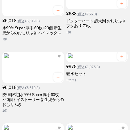
¥688
(税込¥756.8)
¥6,018
ドクターハート 超大判 おしりふき
(税込¥6,619.8)
フタあり 70枚
水99% Super 厚手 60枚×20個 新生
1個
児からのおしりふき ベイマックス
1個
¥978
(税込¥1,075.8)
破水セット
1セット
¥6,018
(税込¥6,619.8)
[数量限定]水99% Super 厚手60枚
×20個トイストーリー 新生児からの
おしりふき
1個