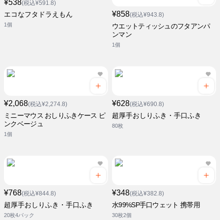
¥538
(税込¥591.8)
¥858
エコなフタドラえもん
(税込¥943.8)
1個
ウエットティッシュのフタアンパ
ンマン
1個
¥2,068
¥628
(税込¥2,274.8)
(税込¥690.8)
ミニーマウス おしりふきケース ピ
超厚手おしりふき・手口ふき
ンクベージュ
80枚
1個
¥768
¥348
(税込¥844.8)
(税込¥382.8)
超厚手おしりふき・手口ふき
水99%SP手口ウェット 携帯用
20枚4パック
30枚2個