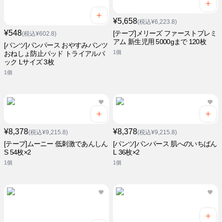
¥5,658
(税込¥6,223.8)
¥548
[テープ]メリーズ ファーストプレミ
(税込¥602.8)
アム 新生児用 5000gまで 120枚
[パンツ]パンパース おやすみパンツ
1個
おねしょ防止パッド トライアルパ
ック Lサイズ 3枚
1個
¥8,378
¥8,378
(税込¥9,215.8)
(税込¥9,215.8)
[テープ]ムーニー 低刺激であんしん
[パンツ]パンパース 肌へのいちばん
S 54枚×2
L 36枚×2
1個
1個