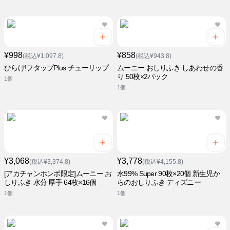
¥998
¥858
(税込¥1,097.8)
(税込¥943.8)
ひらけ!フタップPlus チューリップ
ムーニー おしりふき しあわせの香
り 50枚×2パック
1個
1個
¥3,068
¥3,778
(税込¥3,374.8)
(税込¥4,155.8)
[アカチャンホンポ限定]ムーニー お
水99% Super 90枚×20個 新生児か
しりふき 水分 厚手 64枚×16個
らのおしりふき ディズニー
1個
1個