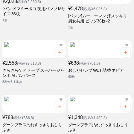
¥2,028
(税込¥2,230.8)
¥5,478
[パンツ]マミーポコ 夜用パンツ Mサ
(税込¥6,025.8)
イズ 36枚
[パンツ]ムーニーマン 汗スッキリ
1個
男女共用 ビッグ36枚×2
1個
¥2,558
¥638
(税込¥2,813.8)
(税込¥701.8)
さらさらケア テープ スーパージャ
おしりセレブ WET 詰替 ネピア
ンボ M パンパース
60枚
52枚(6-11kg)
¥788
¥1,348
(税込¥866.8)
(税込¥1,482.8)
グーンプラス汚れすっきりおしり
グーンプラス汚れすっきりおしり
ふき
ふき