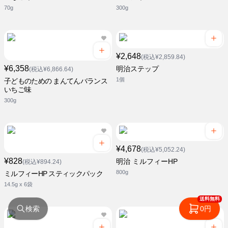
70g
300g
¥2,648
(税込¥2,859.84)
¥6,358
明治ステップ
(税込¥6,866.64)
1個
子どものための まんてんバランス
いちご味
300g
¥4,678
(税込¥5,052.24)
¥828
明治 ミルフィーHP
(税込¥894.24)
800g
ミルフィーHP スティックパック
14.5g x 6袋
送料無料
検索
0円