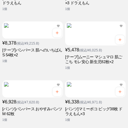
ドラえもん
×3 ドラえもん
1個
1個
¥8,378
(税込¥9,215.8)
¥5,478
[テープ]パンパース 肌へのいちばん
(税込¥6,025.8)
S 54枚×2
[テープ]ムーニー マシュマロ 肌ご
1個
こち モレ安心 新生児82枚×2
1個
¥6,928
¥6,338
(税込¥7,620.8)
(税込¥6,971.8)
[パンツ]パンパース おやすみパンツ
[パンツ]マミーポコ ビッグ38枚 ド
M 62枚
ラえもん×3
1個
1個