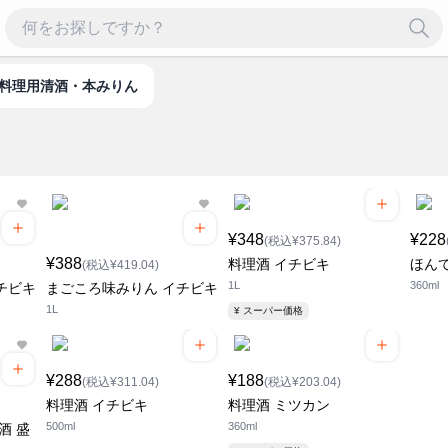
料理用清酒・本みりん
¥348
¥228
(税込¥375.84)
¥388
料理酒 イチビキ
ほん
(税込¥419.04)
1L
360ml
チビキ
まごころ味みりん イチビキ
1L
¥ スーパー価格
¥288
¥188
(税込¥311.04)
(税込¥203.04)
料理酒 イチビキ
料理酒 ミツカン
500ml
360ml
酒 盛