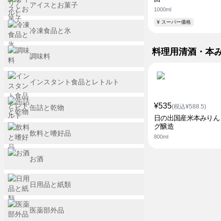
アイスとお菓子
1000ml
¥ スーパー価格
冷凍食品と氷
料理用清酒・本
調味料
インスタント食品とレトルト
¥535
(税込¥588.5)
缶詰と乾物
日の出国産米本みりん
グ醸造
飲料と嗜好品
800ml
お酒
日用品と紙類
医薬部外品