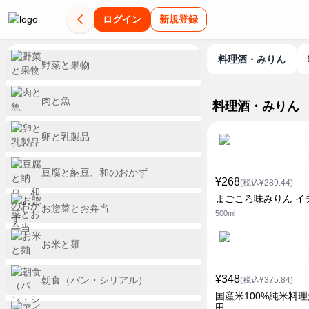
ログイン
新規登録
料理酒・みりん
野菜と果物
肉と魚
料理酒・みりん
卵と乳製品
豆腐と納豆、和のおかず
¥268
(税込¥289.44)
まごころ味みりん イ
お惣菜とお弁当
500ml
お米と麺
¥348
朝食（パン・シリアル）
(税込¥375.84)
国産米100%純米料理
田