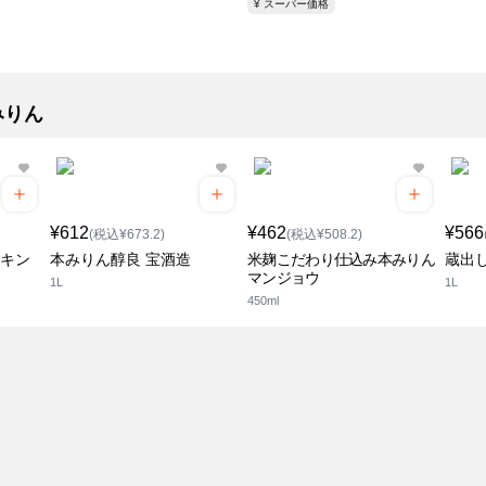
¥ スーパー価格
みりん
¥612
¥462
¥566
(税込¥673.2)
(税込¥508.2)
 キン
本みりん醇良 宝酒造
米麹こだわり仕込み本みりん
蔵出
マンジョウ
1L
1L
450ml