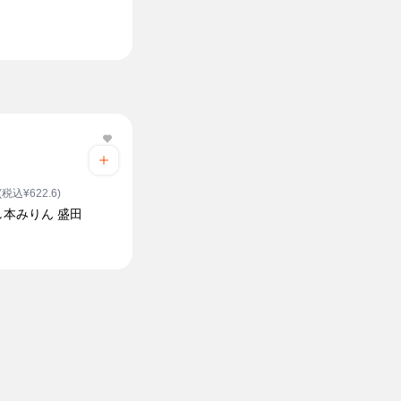
(税込¥622.6)
し本みりん 盛田