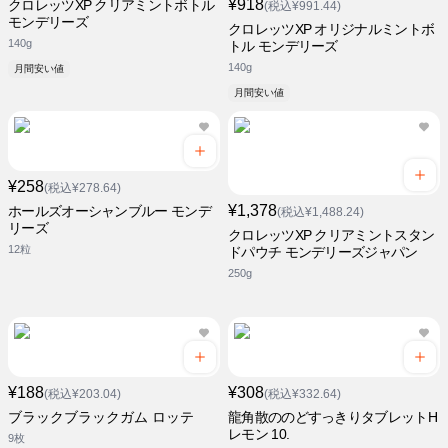
¥918
クロレッツXP クリアミントボトル
(税込¥991.44)
モンデリーズ
クロレッツXP オリジナルミントボ
140g
トル モンデリーズ
140g
月間安い値
月間安い値
¥258
(税込¥278.64)
¥1,378
ホールズオーシャンブルー モンデ
(税込¥1,488.24)
リーズ
クロレッツXP クリアミントスタン
12粒
ドパウチ モンデリーズジャパン
250g
¥188
¥308
(税込¥203.04)
(税込¥332.64)
ブラックブラックガム ロッテ
龍角散ののどすっきりタブレットH
レモン 10.
9枚