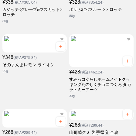
¥338
¥328
(税込¥365.04)
(税込¥354.24)
カジッテ<グレープ&マスカット>
ポケぷに<フルーツ> ロッテ
ロッテ
80g
80g
¥348
(税込¥375.84)
そのまんまレモン ライオン
25g
¥428
(税込¥462.24)
すみっコぐらしホームメイドクッ
キングたのしくチョコつくろ タカ
ラトミーアーツ
33g
¥268
(税込¥289.44)
¥268
山葡萄グミ 岩手県産 全農
(税込¥289.44)