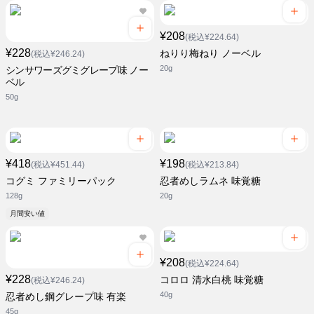
¥208
(税込¥224.64)
¥228
ねりり梅ねり ノーベル
(税込¥246.24)
20g
シンサワーズグミグレープ味 ノー
ベル
50g
¥418
¥198
(税込¥451.44)
(税込¥213.84)
コグミ ファミリーパック
忍者めしラムネ 味覚糖
128g
20g
月間安い値
¥208
(税込¥224.64)
¥228
コロロ 清水白桃 味覚糖
(税込¥246.24)
40g
忍者めし鋼グレープ味 有楽
45g