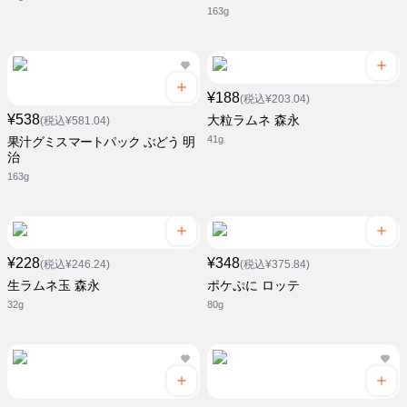
163g
¥188
(税込¥203.04)
¥538
大粒ラムネ 森永
(税込¥581.04)
41g
果汁グミスマートパック ぶどう 明
治
163g
¥228
¥348
(税込¥246.24)
(税込¥375.84)
生ラムネ玉 森永
ポケぷに ロッテ
32g
80g