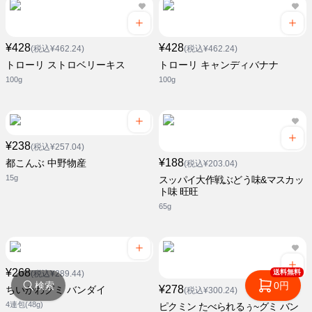
¥428
¥428
(税込¥462.24)
(税込¥462.24)
トローリ ストロベリーキス
トローリ キャンディバナナ
100g
100g
¥238
(税込¥257.04)
¥188
都こんぶ 中野物産
(税込¥203.04)
15g
スッパイ大作戦ぶどう味&マスカッ
ト味 旺旺
65g
¥268
送料無料
(税込¥289.44)
検索
0円
¥278
ちいかわグミ バンダイ
(税込¥300.24)
4連包(48g)
ピクミン たべられるぅ~グミ バン