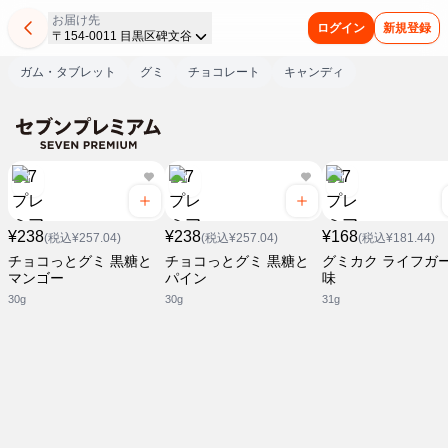
お届け先
ログイン
新規登録
〒154-0011 目黒区碑文谷
ガム・タブレット
グミ
チョコレート
キャンディ
¥238
¥238
¥168
(税込¥257.04)
(税込¥257.04)
(税込¥181.44)
チョコっとグミ 黒糖と
チョコっとグミ 黒糖と
グミカク ライフガ
マンゴー
パイン
味
30g
30g
31g