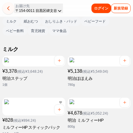
お届け先
ログイン
新規登録
〒154-0011 目黒区碑文谷
ミルク
紙おむつ
おしりふき・パッド
ベビーフード
ベビー飲料
育児雑貨
ママ食品
ミルク
¥3,378
¥5,138
(税込¥3,648.24)
(税込¥5,549.04)
明治ステップ
明治ほほえみ
1個
780g
¥4,678
(税込¥5,052.24)
¥828
明治 ミルフィーHP
(税込¥894.24)
800g
ミルフィーHP スティックパック