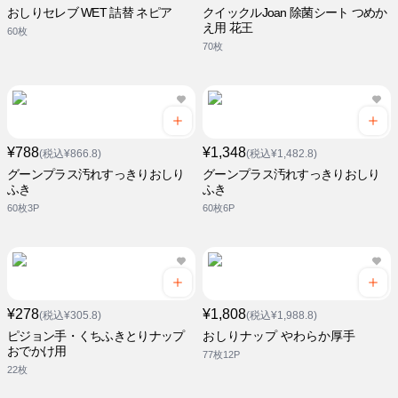
おしりセレブ WET 詰替 ネピア
クイックルJoan 除菌シート つめか
え用 花王
60枚
70枚
¥788
¥1,348
(税込¥866.8)
(税込¥1,482.8)
グーンプラス汚れすっきりおしり
グーンプラス汚れすっきりおしり
ふき
ふき
60枚3P
60枚6P
¥278
¥1,808
(税込¥305.8)
(税込¥1,988.8)
ピジョン手・くちふきとりナップ
おしりナップ やわらか厚手
おでかけ用
77枚12P
22枚