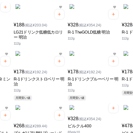
¥188
¥328
¥328
(税込¥203.04)
(税込¥354.24)
LG21ドリンク低糖低カロリ
R-1 TheGOLD低糖 明治
R-1 
ー 明治
112g
112g
112g
¥178
¥178
¥178
(税込¥192.24)
(税込¥192.24)
ビタミン
R-1ドリンクストロベリー 明
R-1ドリンクブルーベリー 明
R-1
治
治
112g
112g
112g
月間
月間安い値
月間安い値
¥328
(税込¥354.24)
¥268
¥478
ピルクル400
(税込¥289.44)
65ml×10