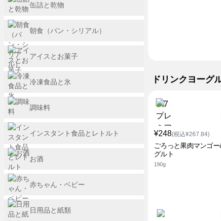
缶詰と乾物
朝食（パン・シリアル）
アイスとお菓子
ドリンクヨーグ
冷凍食品と氷
調味料
インスタント食品とレトルト
¥248
(税込¥267.84)
ごろっと果肉マンゴー
グルト
お酒
190g
赤ちゃん・ベビー
日用品と紙類