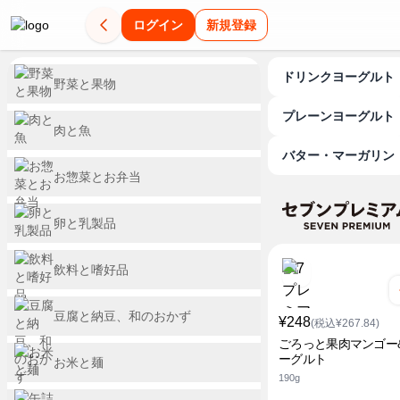
ログイン
新規登録
ドリンクヨーグルト
野菜と果物
プレーンヨーグルト
肉と魚
バター・マーガリン
お惣菜とお弁当
卵と乳製品
飲料と嗜好品
豆腐と納豆、和のおかず
¥248
(税込¥267.84)
ごろっと果肉マンゴー
ーグルト
お米と麺
190g