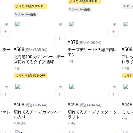
よりどり3点で3%OFF
よりどり3点で3%OFF
¥ ス
¥ スーパー価格
¥ スーパー価格
¥378
(税込¥408.24)
¥588
¥508
ールチー
チーズデザート6P 瀬戸内レ
(税込¥635.04)
モン
北海道100 カマンベールチー
フレッ
90g
ズ切れてるタイプ 雪印
レラ 
90g
100g
よりどり3点で3%OFF
よりど
¥468
¥458
¥448
(税込¥505.44)
(税込¥494.64)
ツァレ
切れてるチーズ カマンベー
切れてるチーズ チェダー ク
ミモ
ル入り
ラフト
27g
18枚切り
134g