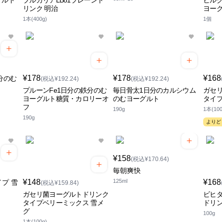
グルト
ブルガリアLB81プレーンド
ピルク
リンク 明治
ヨー
1本(400g)
1個
¥178
¥178
¥168
分のむ
(税込¥192.24)
(税込¥192.24)
プルーンFe1日分の鉄分のむ
毎日骨太1日分のカルシウム
ガセ
ヨーグルト糖質・カロリーオ
のむヨーグルト
タイプ
フ
190g
1本(100
190g
よりど
¥158
(税込¥170.64)
毎朝爽快
¥148
125ml
¥168
プ 雪
(税込¥159.84)
ガセリ菌ヨーグルトドリンク
ビヒ
タイプベリーミックス 雪メ
ドリン
グ
100g
1本(100g)