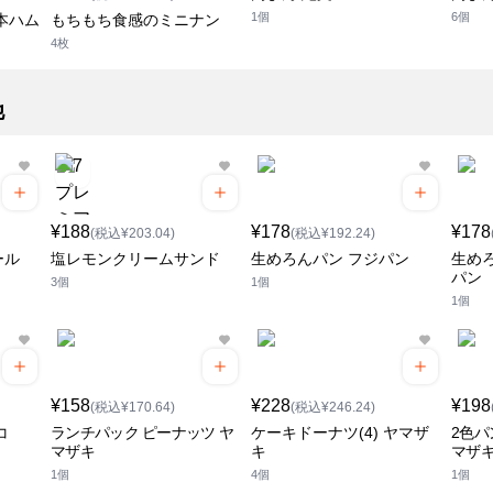
1個
6個
本ハム
もちもち食感のミニナン
4枚
他
¥188
¥178
¥178
(税込¥203.04)
(税込¥192.24)
ール
塩レモンクリームサンド
生めろんパン フジパン
生め
パン
3個
1個
1個
¥158
¥228
¥198
(税込¥170.64)
(税込¥246.24)
コ
ランチパック ピーナッツ ヤ
ケーキドーナツ(4) ヤマザ
2色パ
マザキ
キ
マザ
1個
4個
1個