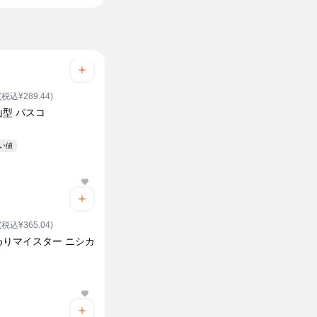
(税込¥289.44)
山型 パスコ
安い値
(税込¥365.04)
わりマイスター ニシカ