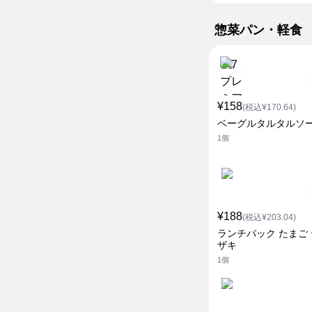
惣菜パン・軽食
¥158
(税込¥170.64)
ベーグルタルタルソ
1個
¥188
(税込¥203.04)
ランチパック たまご
ザキ
1個