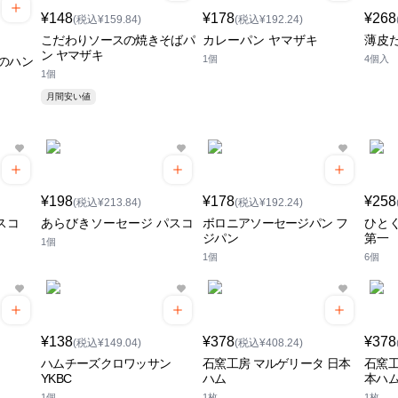
¥148
¥178
¥268
(税込¥159.84)
(税込¥192.24)
こだわりソースの焼きそばパ
カレーパン ヤマザキ
薄皮
ン ヤマザキ
1個
4個入
のハン
1個
月間安い値
¥198
¥178
¥258
(税込¥213.84)
(税込¥192.24)
スコ
あらびきソーセージ パスコ
ボロニアソーセージパン フ
ひと
ジパン
第一
1個
1個
6個
¥138
¥378
¥378
(税込¥149.04)
(税込¥408.24)
ハムチーズクロワッサン
石窯工房 マルゲリータ 日本
石窯工
YKBC
ハム
本ハ
1個
1枚
1枚