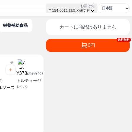
お届け先
〒154-0011 目黒区碑文谷
栄養補助食品
カートに商品はありません
送料無料
0円
¥378
(税込¥408.24)
¥288
¥318
トルティーヤ
4)
(税込¥311.04)
(税込¥3
1パック
ルソース
もちもち食感のナン
イタリアン
ス
2枚入り
200g