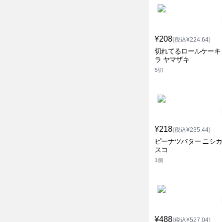
¥208
(税込¥224.64)
切れてるロールケーキ
ラ ヤマザキ
5切
¥218
(税込¥235.44)
ピーナツバター ニシカ
スコ
1個
¥488
(税込¥527.04)