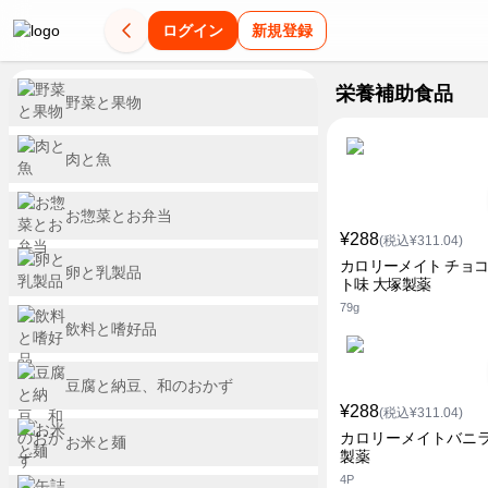
ログイン
新規登録
栄養補助食品
野菜と果物
肉と魚
お惣菜とお弁当
¥288
(税込¥311.04)
カロリーメイト チョ
卵と乳製品
ト味 大塚製薬
79g
飲料と嗜好品
豆腐と納豆、和のおかず
¥288
(税込¥311.04)
カロリーメイトバニラ
お米と麺
製薬
4P