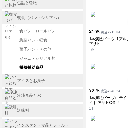
缶詰と乾物
朝食（パン・シリアル）
食パン・ロールパン
¥198
(税込¥213.84)
1本満足バー シリアル
惣菜パン・軽食
アサヒ
菓子パン・その他
1袋
ジャム・シリアル類
栄養補助食品
アイスとお菓子
¥228
(税込¥246.24)
冷凍食品と氷
1本満足バー プロテイ
イト アサヒG食品
1本
調味料
インスタント食品とレトルト