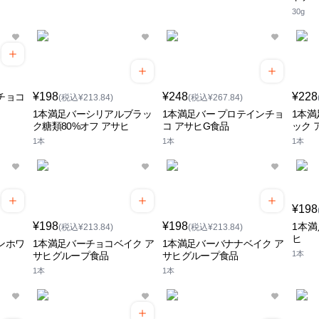
30g
¥198
¥248
¥228
チョコ
(税込¥213.84)
(税込¥267.84)
1本満足バーシリアルブラッ
1本満足バー プロテインチョ
1本満
ク糖類80%オフ アサヒ
コ アサヒG食品
ック 
1本
1本
1本
¥198
¥198
¥198
1本
(税込¥213.84)
(税込¥213.84)
ヒ
ンホワ
1本満足バーチョコベイク ア
1本満足バーバナナベイク ア
1本
サヒグループ食品
サヒグループ食品
1本
1本