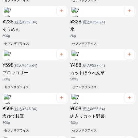
セブンザプライス
セブンザプライス
¥238
¥328
(税込¥257.04)
(税込¥354.24)
そうめん
氷
500g
2kg
セブンザプライス
セブンザプライス
¥598
¥488
(税込¥645.84)
(税込¥527.04)
ブロッコリー
カットほうれん草
600g
500g
セブンザプライス
セブンザプライス
¥598
¥608
(税込¥645.84)
(税込¥656.64)
塩ゆで枝豆
肉入りカット野菜
800g
400g
セブンザプライス
セブンザプライス