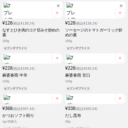
¥128
¥128
(税込¥138.24)
(税込¥138.24)
なすとひき肉のコク甘みそ炒めの
ソーセージのトマトガーリック炒
素
めの素
100g
100g
セブンザプライス
セブンザプライス
¥228
¥228
(税込¥246.24)
(税込¥246.24)
麻婆春雨 中辛
麻婆春雨 甘口
143g
143g
セブンザプライス
セブンザプライス
¥368
¥338
(税込¥397.44)
(税込¥365.04)
かつおソフト削り
だし昆布
1g×30袋入
26g