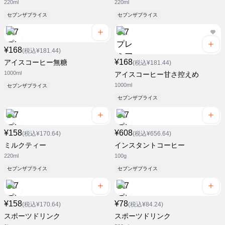
220ml
220ml
セブンザプライス
セブンザプライス
¥168
(税込¥181.44)
¥168
アイスコーヒー無糖
(税込¥181.44)
1000ml
アイスコーヒー甘さ控えめ
1000ml
セブンザプライス
セブンザプライス
¥158
¥608
(税込¥170.64)
(税込¥656.64)
ミルクティー
インスタントコーヒー
220ml
100g
セブンザプライス
セブンザプライス
¥158
¥78
(税込¥170.64)
(税込¥84.24)
スポーツドリンク
スポーツドリンク