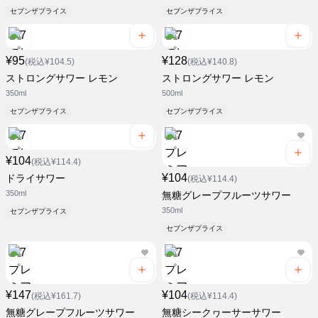
セブンザプライス
セブンザプライス
¥95
¥128
(税込¥104.5)
(税込¥140.8)
ストロングサワー レモン
ストロングサワー レモン
350ml
500ml
セブンザプライス
セブンザプライス
¥104
(税込¥114.4)
¥104
ドライサワー
(税込¥114.4)
350ml
無糖グレープフルーツサワー
350ml
セブンザプライス
セブンザプライス
¥147
¥104
(税込¥161.7)
(税込¥114.4)
無糖グレープフルーツサワー
無糖シークヮーサーサワー