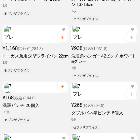
ン 13×18cm
1枚
1枚
セブンザプライス
セブンザプライス
¥1,168
¥938
(税込¥1,284.8)
(税込¥1,031.8)
IH・ガス兼用 深型フライパン 22cm
洗濯角ハンガー 42ピンチ ホワイト
&グレー
1枚
1個
セブンザプライス
セブンザプライス
¥168
(税込¥184.8)
¥268
洗濯ピンチ 20個入
(税込¥294.8)
20個
ダブルバネ竿ピンチ 8個入
8個
セブンザプライス
セブンザプライス