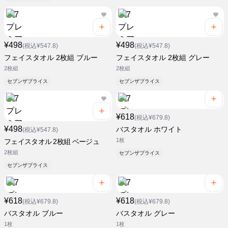
¥498
¥498
(税込¥547.8)
(税込¥547.8)
フェイスタオル 2枚組 ブルー
フェイスタオル 2枚組 グレー
2枚組
2枚組
セブンザプライス
セブンザプライス
¥618
(税込¥679.8)
¥498
バスタオル ホワイト
(税込¥547.8)
1枚
フェイスタオル 2枚組 ベージュ
2枚組
セブンザプライス
セブンザプライス
¥618
¥618
(税込¥679.8)
(税込¥679.8)
バスタオル ブルー
バスタオル グレー
1枚
1枚