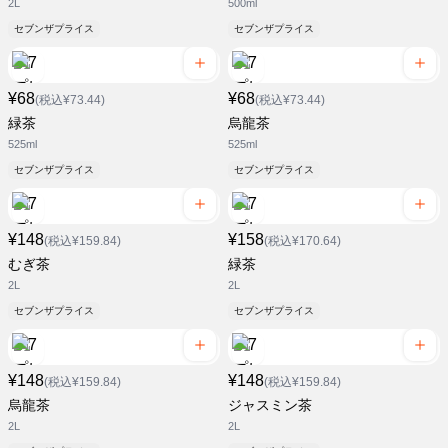
2L
500ml
セブンザプライス
セブンザプライス
¥68
¥68
(税込¥73.44)
(税込¥73.44)
緑茶
烏龍茶
525ml
525ml
セブンザプライス
セブンザプライス
¥148
¥158
(税込¥159.84)
(税込¥170.64)
むぎ茶
緑茶
2L
2L
セブンザプライス
セブンザプライス
¥148
¥148
(税込¥159.84)
(税込¥159.84)
烏龍茶
ジャスミン茶
2L
2L