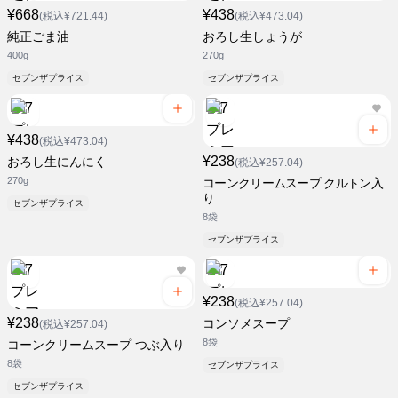
¥668
¥438
(税込¥721.44)
(税込¥473.04)
純正ごま油
おろし生しょうが
400g
270g
セブンザプライス
セブンザプライス
¥438
(税込¥473.04)
¥238
おろし生にんにく
(税込¥257.04)
270g
コーンクリームスープ クルトン入
り
セブンザプライス
8袋
セブンザプライス
¥238
(税込¥257.04)
¥238
コンソメスープ
(税込¥257.04)
8袋
コーンクリームスープ つぶ入り
8袋
セブンザプライス
セブンザプライス