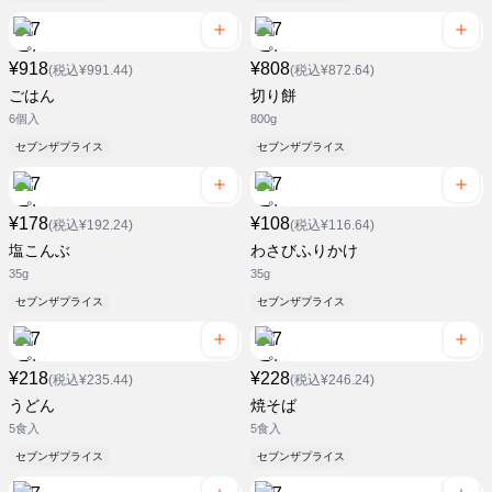
¥918
¥808
(税込¥991.44)
(税込¥872.64)
ごはん
切り餅
6個入
800g
セブンザプライス
セブンザプライス
¥178
¥108
(税込¥192.24)
(税込¥116.64)
塩こんぶ
わさびふりかけ
35g
35g
セブンザプライス
セブンザプライス
¥218
¥228
(税込¥235.44)
(税込¥246.24)
うどん
焼そば
5食入
5食入
セブンザプライス
セブンザプライス