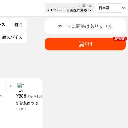
お届け先
〒154-0011 目黒区碑文谷
ース
醬油
カートに商品はありません
練スパイス
送料無料
0円
¥388
¥278
¥358
4)
(税込¥419.04)
(税込¥300.24)
(税込¥3
3倍濃縮つゆ
昆布だしつゆ
白だし
1000ml
500ml
500ml