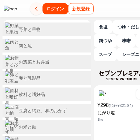
ログイン
新規登録
食塩
つゆ・だし
野菜と果物
鍋つゆ
味噌
肉と魚
スープ
シーズ
お惣菜とお弁当
卵と乳製品
飲料と嗜好品
¥298
(税込¥321.84)
豆腐と納豆、和のおかず
にがり塩
1kg
お米と麺