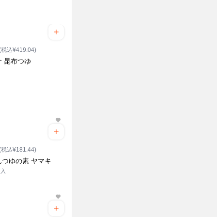
(税込¥419.04)
サ 昆布つゆ
(税込¥181.44)
んつゆの素 ヤマキ
ク入