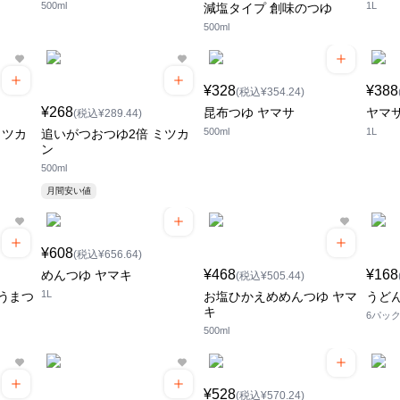
500ml
1L
減塩タイプ 創味のつゆ
500ml
¥328
¥388
(税込¥354.24)
¥268
昆布つゆ ヤマサ
ヤマ
(税込¥289.44)
500ml
1L
ミツカ
追いがつおつゆ2倍 ミツカ
ン
500ml
月間安い値
¥608
(税込¥656.64)
¥468
¥168
めんつゆ ヤマキ
(税込¥505.44)
1L
うまつ
お塩ひかえめめんつゆ ヤマ
うど
キ
6パッ
500ml
¥528
(税込¥570.24)