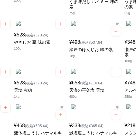
300g
うま味だし ハイミー 味の
うま味
素
の素
75g
65g
¥528
(税込¥570.24)
¥498
¥348
やさしお 瓶 味の素
(税込¥537.84)
100g
瀬戸のほんじお 味の素
瀬戸
素
1kg
100g
¥528
¥658
¥748
(税込¥570.24)
(税込¥710.64)
天塩 赤穂
天海の平釜塩 天塩
アル
1kg
400g
250g
¥468
¥338
¥218
(税込¥505.44)
(税込¥365.04)
液体塩こうじ ハナマルキ
減塩塩こうじ ハナマルキ
スタ