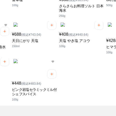
(税込¥365.04)
100g
500g
さらさらお料理ソルト 日本
海水
250g
¥688
¥408
(税込¥743.04)
(税込¥440.64)
¥428
天日にがり 天塩
天塩 やき塩 アコウ
150ml
100g
海水
ヒマ
100g
¥448
(税込¥483.84)
ピンク岩塩セラミックミル付
シェフスパイス
100g