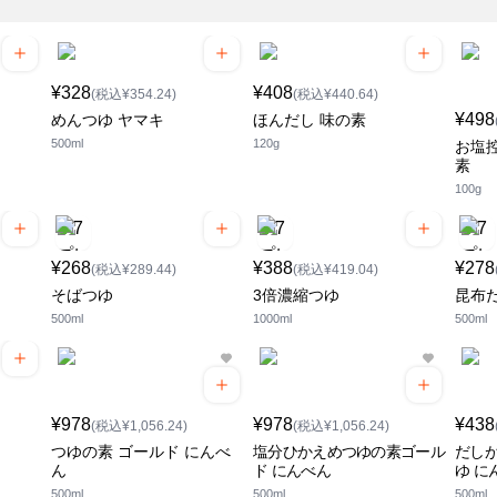
¥328
¥408
(税込¥354.24)
(税込¥440.64)
¥498
めんつゆ ヤマキ
ほんだし 味の素
500ml
120g
お塩
素
100g
¥268
¥388
¥278
(税込¥289.44)
(税込¥419.04)
そばつゆ
3倍濃縮つゆ
昆布
500ml
1000ml
500ml
¥978
¥978
¥438
(税込¥1,056.24)
(税込¥1,056.24)
つゆの素 ゴールド にんべ
塩分ひかえめつゆの素ゴール
だし
ん
ド にんべん
ゆ に
500ml
500ml
500ml