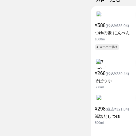
¥588
(税込¥635.04)
つゆの素 にんべん
1000ml
¥ スーパー価格
¥268
(税込¥289.44)
そばつゆ
500ml
¥298
(税込¥321.84)
減塩だしつゆ
500ml