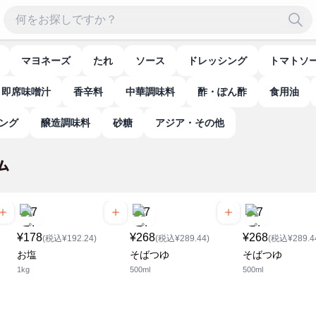
マヨネーズ
たれ
ソース
ドレッシング
トマトソ
即席味噌汁
香辛料
中華調味料
酢・ぽん酢
食用油
ニング
醸造調味料
砂糖
アジア・その他
¥178
¥268
¥268
(税込¥192.24)
(税込¥289.44)
(税込¥289.4
お塩
そばつゆ
そばつゆ
1kg
500ml
500ml