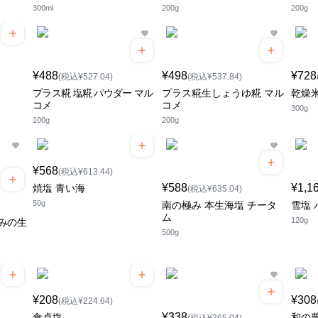
300ml
200g
200g
¥488
¥498
¥728
(税込¥527.04)
(税込¥537.84)
プラス糀 塩糀 パウダー マル
プラス糀生しょうゆ糀 マル
乾燥
コメ
コメ
300g
100g
200g
¥568
(税込¥613.44)
¥588
¥1,1
焼塩 青い海
(税込¥635.04)
50g
南の極み 本生海塩 チータ
雪塩
ム
120g
みの生
500g
¥208
¥308
(税込¥224.64)
¥338
食卓塩
和の