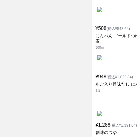
¥508
(税込¥548.64)
にんべん ゴールドつ
麦
300ml
¥948
(税込¥1,023.84)
あご入り旨味だし に
8袋
¥1,288
(税込¥1,391.04)
創味のつゆ