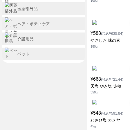
100g
医薬部外品
ヘア・ボティケア
¥588
(税込¥635.04)
介護用品
やさしお 味の素
180g
ペット
¥668
(税込¥721.44)
天塩 やき塩 赤穂
350g
¥548
(税込¥591.84)
わさび塩 カメヤ
45g