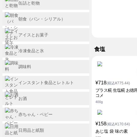
缶詰と乾物
朝食（パン・シリアル）
アイスとお菓子
食塩
冷凍食品と氷
調味料
インスタント食品とレトルト
¥718
(税込¥775.44)
プラス糀 生塩糀 お徳用
コメ
お酒
400g
赤ちゃん・ベビー
¥158
(税込¥170.64)
日用品と紙類
あじ塩 袋 味の素