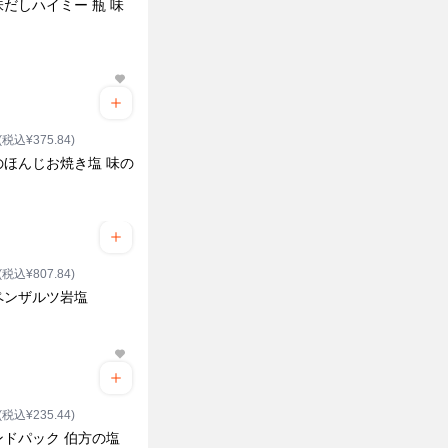
だしハイミー 瓶 味
(税込¥375.84)
のほんじお焼き塩 味の
(税込¥807.84)
ペンザルツ岩塩
(税込¥235.44)
ンドパック 伯方の塩