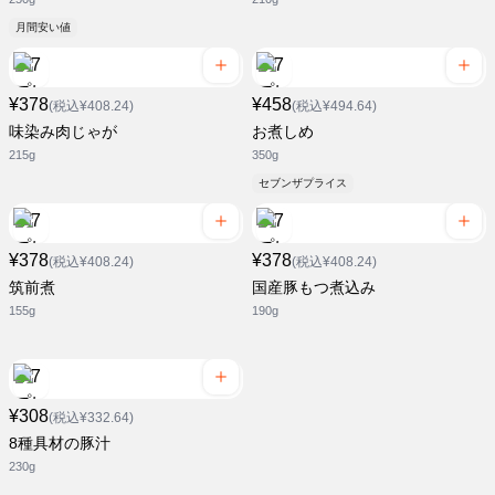
月間安い値
¥378
¥458
(税込¥408.24)
(税込¥494.64)
味染み肉じゃが
お煮しめ
215g
350g
セブンザプライス
¥378
¥378
(税込¥408.24)
(税込¥408.24)
筑前煮
国産豚もつ煮込み
155g
190g
¥308
(税込¥332.64)
8種具材の豚汁
230g