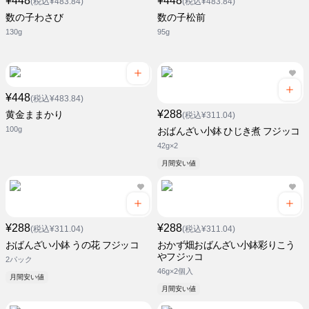
¥448
¥448
(税込¥483.84)
(税込¥483.84)
数の子わさび
数の子松前
130g
95g
¥448
(税込¥483.84)
¥288
黄金ままかり
(税込¥311.04)
100g
おばんざい小鉢 ひじき煮 フジッコ
42g×2
月間安い値
¥288
¥288
(税込¥311.04)
(税込¥311.04)
おばんざい小鉢 うの花 フジッコ
おかず畑おばんざい小鉢彩りこう
やフジッコ
2パック
46g×2個入
月間安い値
月間安い値