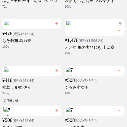
ふじっ子煮 椎茸こんぶ フジッコ
吟膳 かつお昆布 マルヤナギ
72g
100g
¥478
(税込¥516.24)
¥1,478
しそ若布 島乃香
(税込¥1,596.24)
100g
えとや 梅の実ひじき 十二堂
150g
¥418
¥508
(税込¥451.44)
(税込¥548.64)
椎茸うま煮 佐々
くるみ小女子
240g
100g
月間安い値
¥508
¥508
(税込¥548.64)
(税込¥548.64)