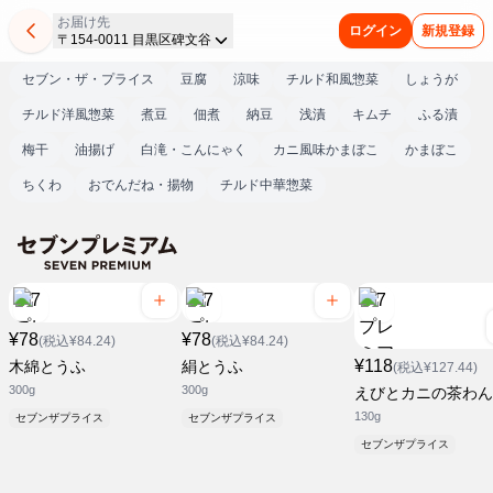
お届け先
ログイン
新規登録
〒154-0011 目黒区碑文谷
セブン・ザ・プライス
豆腐
涼味
チルド和風惣菜
しょうが
チルド洋風惣菜
煮豆
佃煮
納豆
浅漬
キムチ
ふる漬
梅干
油揚げ
白滝・こんにゃく
カニ風味かまぼこ
かまぼこ
ちくわ
おでんだね・揚物
チルド中華惣菜
¥78
¥78
(税込¥84.24)
(税込¥84.24)
¥118
木綿とうふ
絹とうふ
(税込¥127.44)
300g
300g
えびとカニの茶わん
130g
セブンザプライス
セブンザプライス
セブンザプライス