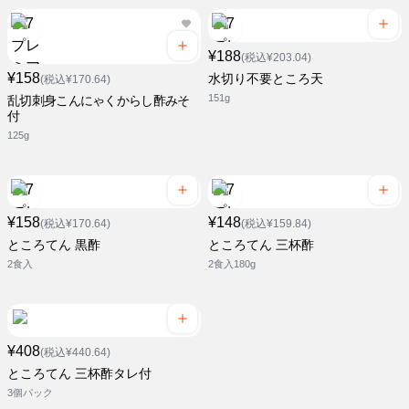
¥188
(税込¥203.04)
¥158
水切り不要ところ天
(税込¥170.64)
151g
乱切刺身こんにゃくからし酢みそ
付
125g
¥158
¥148
(税込¥170.64)
(税込¥159.84)
ところてん 黒酢
ところてん 三杯酢
2食入
2食入180g
¥408
(税込¥440.64)
ところてん 三杯酢タレ付
3個パック