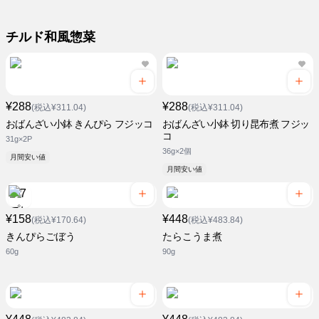
チルド和風惣菜
¥288
¥288
(税込¥311.04)
(税込¥311.04)
おばんざい小鉢 きんぴら フジッコ
おばんざい小鉢 切り昆布煮 フジッ
コ
31g×2P
36g×2個
月間安い値
月間安い値
¥158
¥448
(税込¥170.64)
(税込¥483.84)
きんぴらごぼう
たらこうま煮
60g
90g