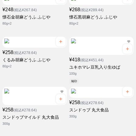
¥248
¥268
(税込¥267.84)
(税込¥289.44)
懐石金胡麻どうふ ふじや
懐石黒胡麻どうふ ふじや
80g×2
80g×2
¥258
(税込¥278.64)
¥418
くるみ胡麻どうふ ふじや
(税込¥451.44)
80g×2
ユキホマレ豆乳入り生ゆば
100g
鳩印
¥258
(税込¥278.64)
¥258
スンドゥブ 丸大食品
(税込¥278.64)
300g
スンドゥブマイルド 丸大食品
300g