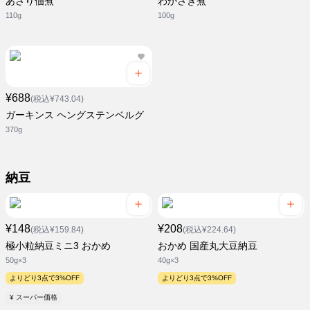
あさり佃煮
わかさぎ煮
110g
100g
¥688
(税込¥743.04)
ガーキンス ヘングステンベルグ
370g
納豆
¥148
¥208
(税込¥159.84)
(税込¥224.64)
極小粒納豆ミニ3 おかめ
おかめ 国産丸大豆納豆
50g×3
40g×3
よりどり3点で3%OFF
よりどり3点で3%OFF
¥ スーパー価格