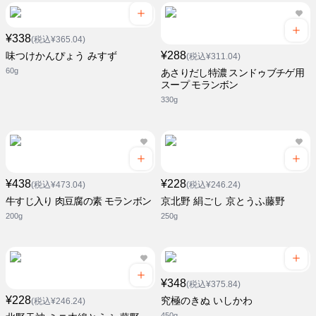
¥338
(税込¥365.04)
¥288
味つけかんぴょう みすず
(税込¥311.04)
60g
あさりだし特濃 スンドゥブチゲ用
スープ モランボン
330g
¥438
¥228
(税込¥473.04)
(税込¥246.24)
牛すじ入り 肉豆腐の素 モランボン
京北野 絹ごし 京とうふ藤野
200g
250g
¥348
(税込¥375.84)
¥228
究極のきぬ いしかわ
(税込¥246.24)
450g