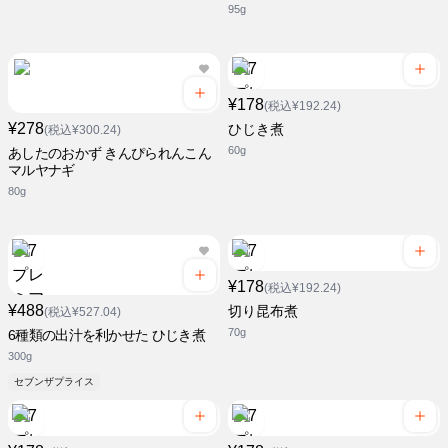
95g
¥178
(税込¥192.24)
¥278
ひじき煮
(税込¥300.24)
60g
あしたのおかず きんぴられんこん
マルヤナギ
80g
¥178
(税込¥192.24)
¥488
切り昆布煮
(税込¥527.04)
70g
6種類の出汁を利かせた ひじき煮
300g
セブンザプライス