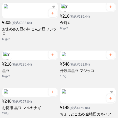
¥218
(税込¥235.44)
¥308
金時豆
(税込¥332.64)
65g×2
おまめさん豆小鉢 こんぶ豆 フジッ
コ
65g×2
¥218
¥548
(税込¥235.44)
(税込¥591.84)
黒豆
丹波黒黒豆 フジッコ
62g×2
135g
¥248
(税込¥267.84)
¥148
お徳用 黒豆 マルヤナギ
(税込¥159.84)
220g
ちょっとこまめ 金時豆 カネハツ