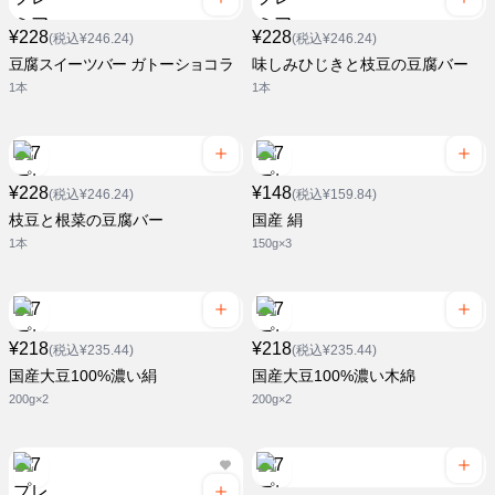
¥228
¥228
(税込¥246.24)
(税込¥246.24)
豆腐スイーツバー ガトーショコラ
味しみひじきと枝豆の豆腐バー
1本
1本
¥228
¥148
(税込¥246.24)
(税込¥159.84)
枝豆と根菜の豆腐バー
国産 絹
1本
150g×3
¥218
¥218
(税込¥235.44)
(税込¥235.44)
国産大豆100%濃い絹
国産大豆100%濃い木綿
200g×2
200g×2