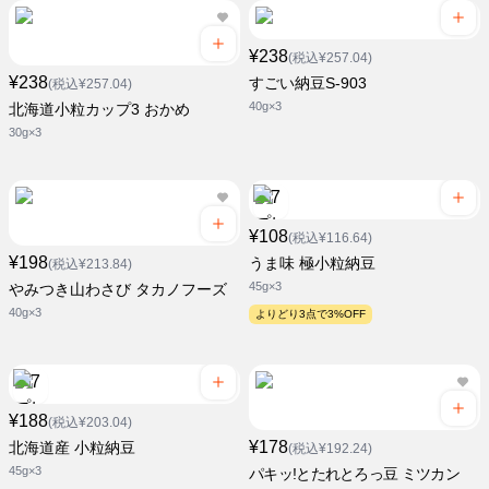
¥238
(税込¥257.04)
¥238
すごい納豆S-903
(税込¥257.04)
40g×3
北海道小粒カップ3 おかめ
30g×3
¥108
(税込¥116.64)
¥198
うま味 極小粒納豆
(税込¥213.84)
45g×3
やみつき山わさび タカノフーズ
40g×3
よりどり3点で3%OFF
¥188
(税込¥203.04)
¥178
北海道産 小粒納豆
(税込¥192.24)
45g×3
パキッ!とたれとろっ豆 ミツカン