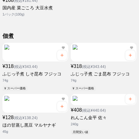
¥168
(税込¥181.44)
国内産 菜ごころ 大豆水煮
1パック(100g)
佃煮
¥318
¥318
(税込¥343.44)
(税込¥343.44)
ふじっ子煮 しそ昆布 フジッコ
ふじっ子煮 ごま昆布 フジッコ
74g
74g
¥ スーパー価格
¥ スーパー価格
¥408
(税込¥440.64)
¥128
れんこん金平 佐々
(税込¥138.24)
240g
ほの甘蒸し黒豆 マルヤナギ
45g
月間安い値