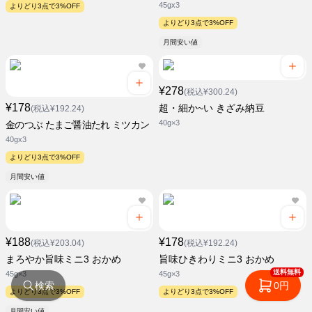
45gx3
よりどり3点で3%OFF
よりどり3点で3%OFF
月間安い値
¥278
(税込¥300.24)
¥178
超・細か~い きざみ納豆
(税込¥192.24)
40g×3
金のつぶ たまご醤油たれ ミツカン
40gx3
よりどり3点で3%OFF
月間安い値
¥188
¥178
(税込¥203.04)
(税込¥192.24)
まろやか旨味ミニ3 おかめ
旨味ひきわりミニ3 おかめ
送料無料
45g×3
45g×3
検索
0円
よりどり3点で3%OFF
よりどり3点で3%OFF
月間安い値