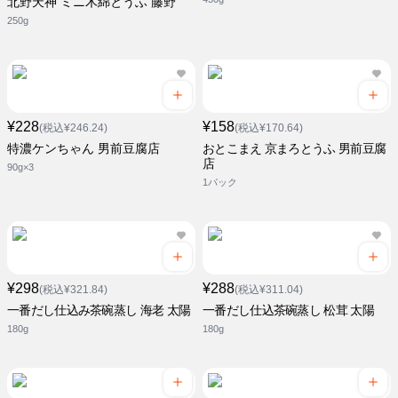
北野天神 ミニ木綿とうふ 藤野
250g
¥228
¥158
(税込¥246.24)
(税込¥170.64)
特濃ケンちゃん 男前豆腐店
おとこまえ 京まろとうふ 男前豆腐
店
90g×3
1パック
¥298
¥288
(税込¥321.84)
(税込¥311.04)
一番だし仕込み茶碗蒸し 海老 太陽
一番だし仕込茶碗蒸し 松茸 太陽
180g
180g