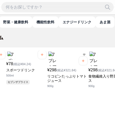
野菜・健康飲料
機能性飲料
エナジードリンク
あま酒
¥78
(税込¥84.24)
¥298
¥298
スポーツドリンク
(税込¥321.84)
(税込¥321.8
500ml
リコピンたっぷりトマト
食物繊維入り野
ジュース
ス
セブンザプライス
900g
900g