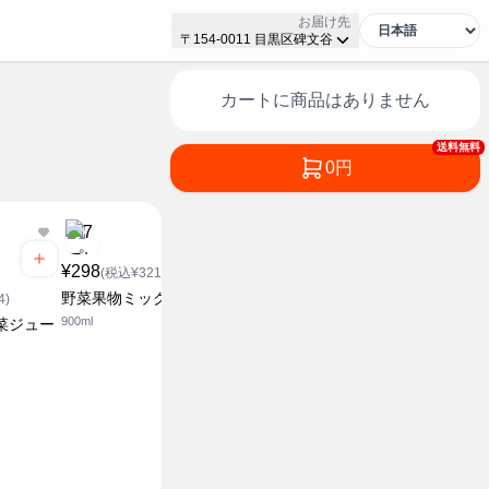
お届け先
〒154-0011 目黒区碑文谷
カートに商品はありません
送料無料
0円
¥298
(税込¥321.84)
野菜果物ミックス
4)
900ml
菜ジュー
¥158
¥158
(税込¥170.64)
(税込¥1
グレープゼリー
マスカット
180g
180g