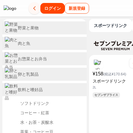
ログイン
新規登録
スポーツドリンク
野菜と果物
肉と魚
お惣菜とお弁当
¥158
卵と乳製品
(税込¥170.64)
スポーツドリンク
2L
飲料と嗜好品
セブンザプライス
ソフトドリンク
コーヒー・紅茶
水・お茶・炭酸水
茶葉・コーヒー豆