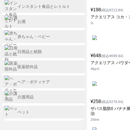
インスタント食品とレトルト
¥198
(税込¥213.84)
アクエリアス コカ・
お酒
2L
赤ちゃん・ベビー
日用品と紙類
¥648
(税込¥699.84)
アクエリアス パウダ
医薬部外品
48g×5
ヘア・ボティケア
介護用品
¥258
(税込¥278.64)
ザバス脂肪0 バナナ風
ペット
治
200ml