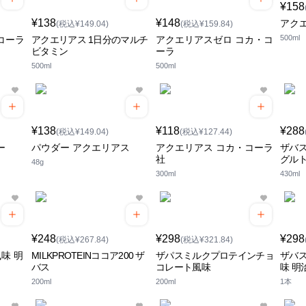
¥158
¥138
¥148
アク
(税込¥149.04)
(税込¥159.84)
500ml
コーラ
アクエリアス 1日分のマルチ
アクエリアスゼロ コカ・コ
ビタミン
ーラ
500ml
500ml
¥138
¥118
¥288
(税込¥149.04)
(税込¥127.44)
ー
パウダー アクエリアス
アクエリアス コカ・コーラ
ザバ
社
グル
48g
300ml
430ml
¥248
¥298
¥298
(税込¥267.84)
(税込¥321.84)
味 明
MILKPROTEINココア200 ザ
ザパスミルクプロテインチョ
ザバス
バス
コレート風味
味 明
200ml
200ml
1本