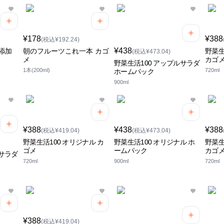
¥178
¥388
(税込¥192.24)
¥438
添加
朝のフルーツこれ一本 カゴ
野菜生
(税込¥473.04)
メ
カゴ
野菜生活100 アップルサラダ
1本(200ml)
720ml
ホームパック
900ml
¥388
¥438
¥388
(税込¥419.04)
(税込¥473.04)
野菜生活100 オリジナル カ
野菜生活100 オリジナル ホ
野菜生
ゴメ
ームパック
カゴ
ーサラダ
720ml
900ml
720ml
¥388
(税込¥419.04)