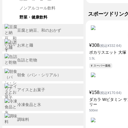
ノンアルコール飲料
スポーツドリン
野菜・健康飲料
豆腐と納豆、和のおかず
お米と麺
¥308
(税込¥332.64)
ポカリスエット 大塚
1.5L
缶詰と乾物
¥ スーパー価格
朝食（パン・シリアル）
アイスとお菓子
¥158
(税込¥170.64)
ダカラ Wビタミン 
リー
冷凍食品と氷
500ml
調味料