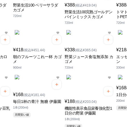
¥388
¥388
ラダ
野菜生活100 ベリーサラダ
(税込¥419.04)
カゴメ
野菜生活100完熟ゴールデン
トマト
720ml
パインミックス カゴメ
トPE
720ml
720ml
¥418
¥338
¥218
(税込¥451.44)
(税込¥365.04)
-カロ
朝のフルーツこれ一杯 カゴ
野菜ジュース食塩無添加 カ
エッ
メ
ゴメ
ン
900ml
720ml
330ml
¥168
¥168
1日分
(税込¥181.44)
¥188
200ml
毎日1杯の青汁 無糖 伊藤園
(税込¥203.04)
1本(200ml)
か豆乳
機能性表示食品栄養強化型1
月間
日分の野菜 伊藤園
月間安い値
1本(200ml)
月間安い値