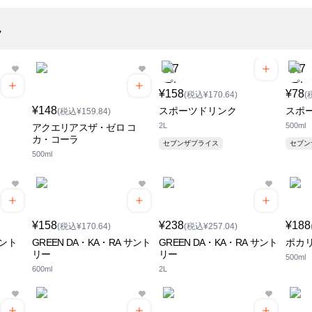
ク
¥158
¥78
(税込¥170.64)
(
¥148
スポーツドリンク
スポ
(税込¥159.84)
2L
500ml
アクエリアスザ・ゼロ コ
カ・コーラ
セブンザプライス
セブ
500ml
¥158
¥238
¥188
(税込¥170.64)
(税込¥257.04)
サント
GREEN DA・KA・RA サント
GREEN DA・KA・RA サント
ポカ
リー
リー
500ml
600ml
2L