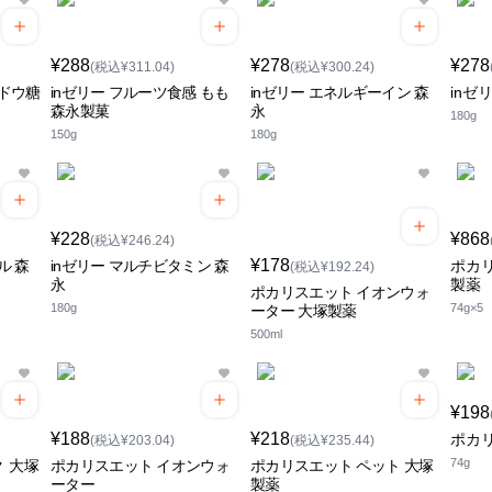
¥288
¥278
¥278
(税込¥311.04)
(税込¥300.24)
ブドウ糖
inゼリー フルーツ食感 もも
inゼリー エネルギーイン 森
inゼ
森永製菓
永
180g
150g
180g
¥228
¥868
(税込¥246.24)
¥178
ル 森
inゼリー マルチビタミン 森
ポカ
(税込¥192.24)
永
製薬
ポカリスエット イオンウォ
180g
74g×5
ーター 大塚製薬
500ml
¥198
¥188
¥218
ポカ
(税込¥203.04)
(税込¥235.44)
74g
 大塚
ポカリスエット イオンウォ
ポカリスエット ペット 大塚
ーター
製薬