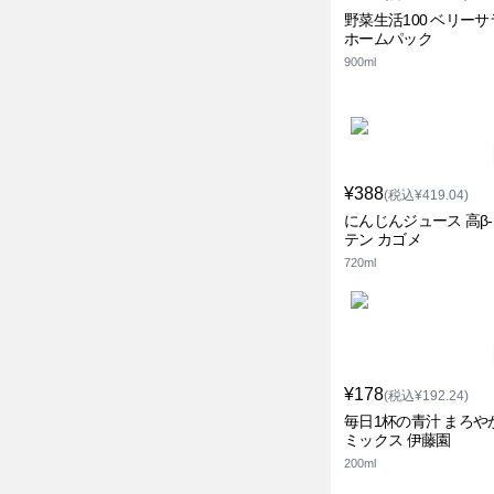
野菜生活100 ベリーサ
ホームパック
900ml
¥388
(税込¥419.04)
にんじんジュース 高β
テン カゴメ
720ml
¥178
(税込¥192.24)
毎日1杯の青汁 まろや
ミックス 伊藤園
200ml