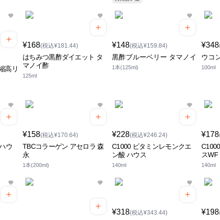
¥168
¥148
¥348
(税込¥181.44)
(税込¥159.84)
はちみつ黒酢ダイエット タ
黒酢ブルーベリー タマノイ
ウコン
マノイ酢
1本(125ml)
100ml
縮高リ
125ml
¥158
¥228
¥178
(税込¥170.64)
(税込¥246.24)
 ハウ
TBCコラーゲン アセロラ 森
C1000 ビタミンレモンクエ
C10
永
ン酸 ハウス
スWF
1本(200ml)
140ml
140ml
¥318
¥198
(税込¥343.44)