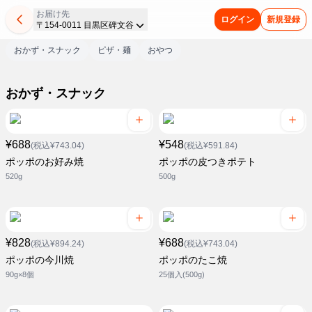
お届け先
ログイン
新規登録
〒154-0011 目黒区碑文谷
おかず・スナック
ピザ・麺
おやつ
おかず・スナック
¥688
¥548
(税込¥743.04)
(税込¥591.84)
ポッポのお好み焼
ポッポの皮つきポテト
520g
500g
¥828
¥688
(税込¥894.24)
(税込¥743.04)
ポッポの今川焼
ポッポのたこ焼
90g×8個
25個入(500g)