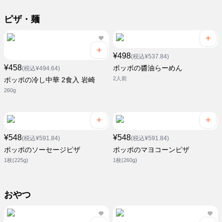
ピザ・麺
¥498
(税込¥537.84)
¥458
ポッポの醬油らーめん
(税込¥494.64)
2人前
ポッポの冷し中華 2食入 岩崎
260g
¥548
¥548
(税込¥591.84)
(税込¥591.84)
ポッポのソーセージピザ
ポッポのマヨコーンピザ
1枚(225g)
1枚(260g)
おやつ