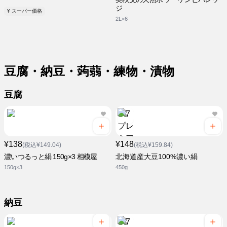
ジ
¥ スーパー価格
2L×6
豆腐・納豆・蒟蒻・練物・漬物
豆腐
¥138
¥148
(税込¥149.04)
(税込¥159.84)
濃いつるっと絹 150g×3 相模屋
北海道産大豆100%濃い絹
150g×3
450g
納豆