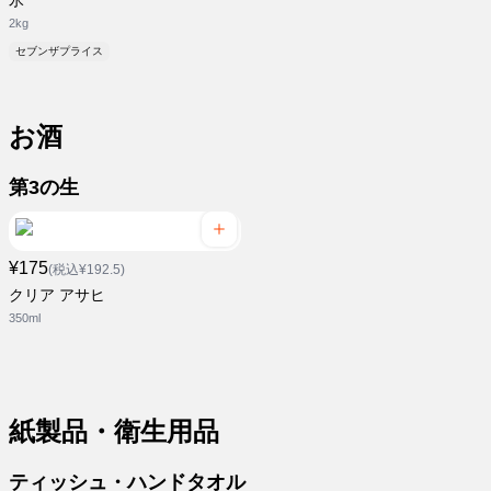
氷
2kg
セブンザプライス
お酒
第3の生
¥175
(税込¥192.5)
クリア アサヒ
350ml
紙製品・衛生用品
ティッシュ・ハンドタオル