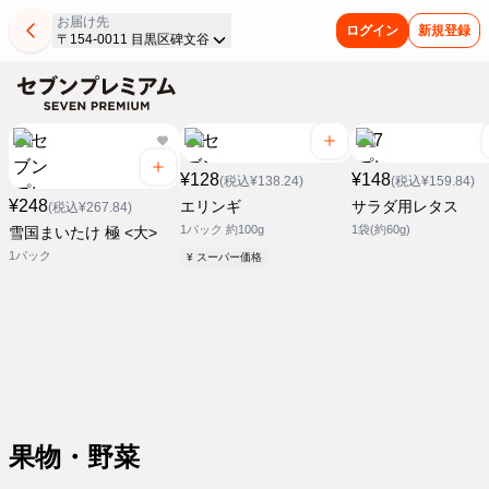
お届け先
ログイン
新規登録
〒154-0011 目黒区碑文谷
¥128
¥148
(税込¥138.24)
(税込¥159.84)
¥248
エリンギ
サラダ用レタス
(税込¥267.84)
1パック 約100g
1袋(約60g)
雪国まいたけ 極 <大>
1パック
¥ スーパー価格
果物・野菜