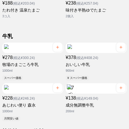
¥188
¥238
(税込¥203.04)
(税込¥257.04)
たれ付き 温泉たまご
味付き半熟ゆでたまご
3コ入
2個入
牛乳
¥278
¥378
(税込¥300.24)
(税込¥408.24)
牧場のまごころ牛乳
おいしい牛乳
1000ml
900ml
スーパー価格
¥ スーパー価格
¥228
¥138
(税込¥246.24)
(税込¥149.04)
あじわい便り 森永
成分無調整牛乳
1000ml
200ml
月間安い値