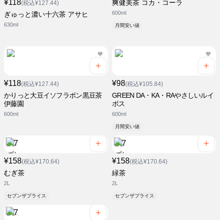
¥118
爽健美茶 コカ・コーラ
(税込¥127.44)
600ml
ぎゅっと濃い十六茶 アサヒ
630ml
月間安い値
¥118
¥98
(税込¥127.44)
(税込¥105.84)
かりっと大豆イソフラボン黒豆茶
GREEN DA・KA・RAやさしいルイ
伊藤園
ボス
600ml
600ml
月間安い値
¥158
¥158
(税込¥170.64)
(税込¥170.64)
むぎ茶
緑茶
2L
2L
セブンザプライス
セブンザプライス