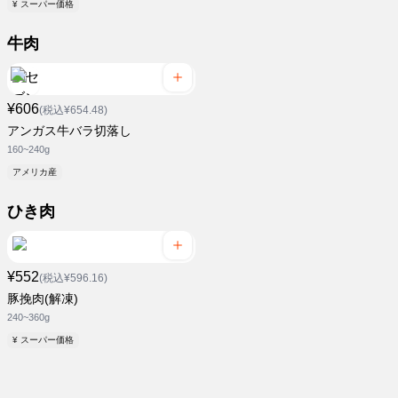
¥ スーパー価格
牛肉
¥606
(税込¥654.48)
アンガス牛バラ切落し
160~240g
アメリカ産
ひき肉
¥552
(税込¥596.16)
豚挽肉(解凍)
240~360g
¥ スーパー価格